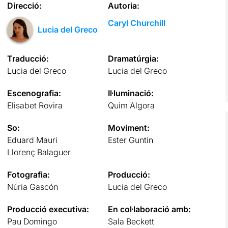
Direcció:
Autoria:
Caryl Churchill
Lucia del Greco
Traducció:
Dramatúrgia:
Lucia del Greco
Lucia del Greco
Escenografia:
Il·luminació:
Elisabet Rovira
Quim Algora
So:
Moviment:
Eduard Mauri
Ester Guntín
Llorenç Balaguer
Fotografia:
Producció:
Núria Gascón
Lucia del Greco
Producció executiva:
En col·laboració amb:
Pau Domingo
Sala Beckett