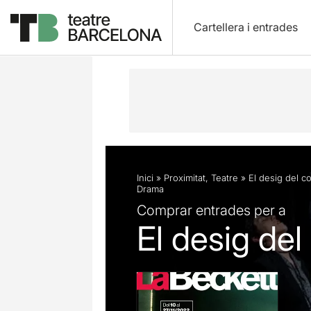
Cartellera i entrades
Descripció
Fitxa artística
Fotos i 
Inici
»
Proximitat
,
Teatre
»
El desig del co
Drama
Comprar entrades per a
El desig del