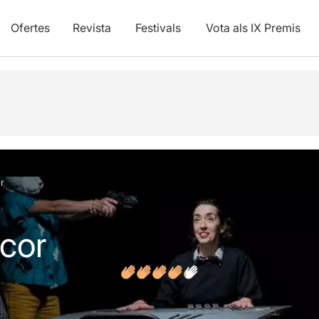
Ofertes
Revista
Festivals
Vota als IX Premis
vídeos
Opinions
Articles
r
 cor