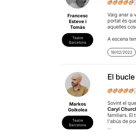
Vaig anar a 
Francesc
portat és qu
Esteve i
aquelles cos
Tomàs
Teatre
A escena ten
Barcelona
com va evolu
Torna a repe
19/02/2022
desconcertat
El primer qu
amb una famí
El bucle
o fer.
El que inici
passar si… H
Sovint el qu
Markos
veritat) i co
Caryl Church
Goikolea
familiars. E
He gaudit de
l'abús de po
Teatre
Puertas que 
Barcelona
repeticions 
L'obra repr
que és una de