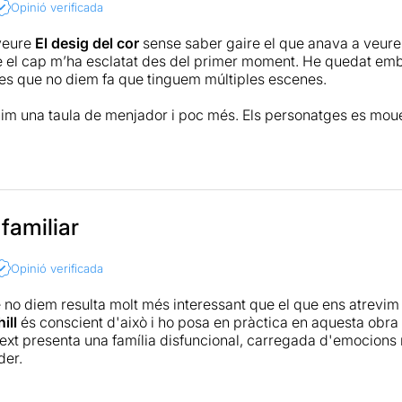
Opinió verificada
veure
El desig del cor
sense saber gaire el que anava a veure.
e el cap m’ha esclatat des del primer moment. He quedat emba
es que no diem fa que tinguem múltiples escenes.
im una taula de menjador i poc més. Els personatges es moue
cionant. Però en un moment determinat tornem al punt inicial
tir-se l’escena però amb un canvi en els personatges. I torne
, però vas veient com una mateixa escena la veiem amb difere
e m’ha vingut al cap, és veure el multivers que tant podem veu
lia “normal”. Com veiem diferents realitats segons les decisi
 familiar
Opinió verificada
alment és una incomoditat, una repetició queda en una forma 
e vist com un episodi de “What If ..?” però enfocat en una per
e no diem resulta molt més interessant que el que ens atrevim 
m hi ha diferents realitats si diguessim el que pensem realment
ill
és conscient d'això i ho posa en pràctica en aquesta obra 
l text presenta una família disfuncional, carregada d'emocions
 valent amb el paper que han fet els 3 protagonistes Albert P
der.
han estat acompanyats en Marc Tarrida i Sara Morera en els pa
d’escenes, de canvis de velocitat de l’acció i fins i tot en m
esenta
una mateixa escena reiteradament
, en la qual la famíl
licia. Però tot això no s’hagues portat a terme sense la direc