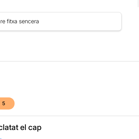
re fitxa sencera
5
latat el cap