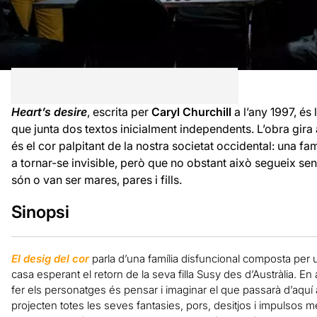
Heart’s desire
, escrita per
Caryl Churchill
a l’any 1997, és
que junta dos textos inicialment independents. L’obra gira 
és el cor palpitant de la nostra societat occidental: una fam
a tornar-se invisible, però que no obstant això segueix sent
són o van ser mares, pares i fills.
Sinopsi
El desig del cor
parla d’una família disfuncional composta per 
casa esperant el retorn de la seva filla Susy des d’Austràlia. E
fer els personatges és pensar i imaginar el que passarà d’aquí a
projecten totes les seves fantasies, pors, desitjos i impulsos m