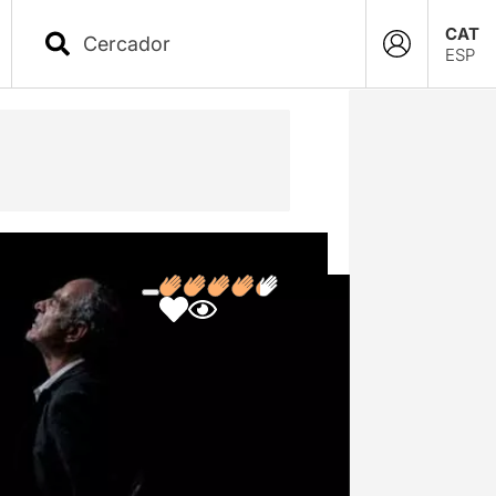
CAT
ESP