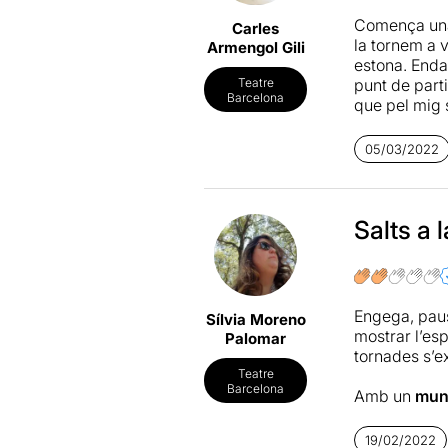
formen part.
Comença una 
Carles
la tornem a 
Armengol Gili
Observem, aix
estona. Enda
qual l’autora
punt de parti
Teatre
existeixen e
Barcelona
que pel mig 
retrets. D’amo
Churchill
, u
renovadores 
05/03/2022
Pel que fa a
tonalitat pe
Enfrontar-se
dramatúrgica
teatre difíci
paraules i d
Salts a 
Destacar, fin
vegades dese
atmosferes s
sense la pro
conjunt, un 
oportunitats
Engega, paus
Sílvia Moreno
El muntatge
mostrar l’esp
Palomar
d'escenifica
tornades s’ex
d'Art Dramàti
Teatre
L'entrega de
Barcelona
Amb un
munt
espectacle q
d’altres no 
d'avantguar
moments es 
19/02/2022