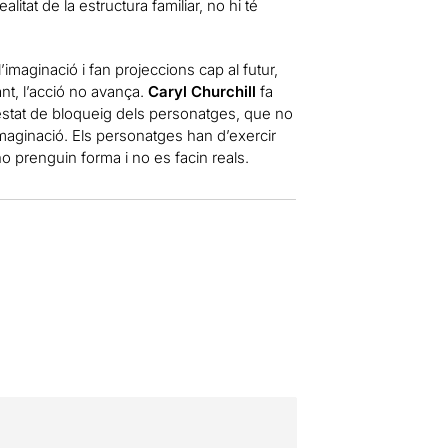
litat de la estructura familiar, no hi té
aginació i fan projeccions cap al futur,
nt, l’acció no avança.
Caryl Churchill
fa
’estat de bloqueig dels personatges, que no
imaginació. Els personatges han d’exercir
prenguin forma i no es facin reals.