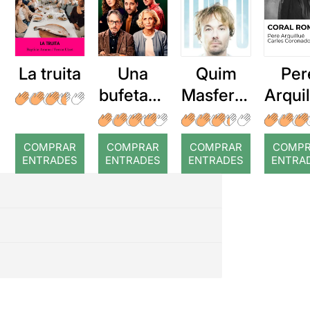
La truita
Una
Quim
Per
bufetada
Masferre
Arqui
a temps
r: Temps
: Cor
romp
COMPRAR
COMPRAR
COMPRAR
COMP
ENTRADES
ENTRADES
ENTRADES
ENTRA