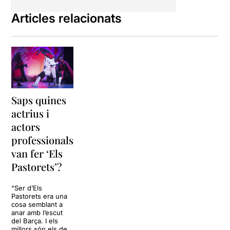
Articles relacionats
Saps quines
actrius i
actors
professionals
van fer ‘Els
Pastorets’?
“Ser d’Els
Pastorets era una
cosa semblant a
anar amb l’escut
del Barça. I els
millors són els de