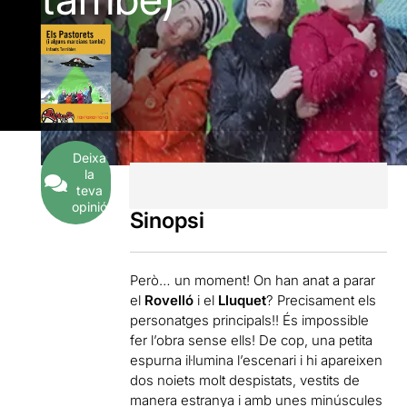
Deixa
la
teva
opinió
Sinopsi
Però… un moment! On han anat a parar
el
Rovelló
i el
Lluquet
? Precisament els
personatges principals!! És impossible
fer l’obra sense ells! De cop, una petita
espurna il·lumina l’escenari i hi apareixen
dos noiets molt despistats, vestits de
manera estranya i amb unes minúscules