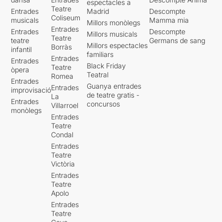
espectacles a
Teatre
Entrades
Madrid
Descompte
Coliseum
musicals
Mamma mia
Millors monòlegs
Entrades
Entrades
Descompte
Millors musicals
Teatre
teatre
Germans de sang
Millors espectacles
Borràs
infantil
familiars
Entrades
Entrades
Black Friday
Teatre
òpera
Teatral
Romea
Entrades
Guanya entrades
Entrades
improvisació
de teatre gratis -
La
Entrades
concursos
Villarroel
monòlegs
Entrades
Teatre
Condal
Entrades
Teatre
Victòria
Entrades
Teatre
Apolo
Entrades
Teatre