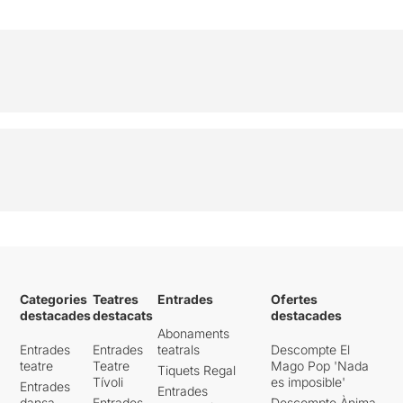
Categories
Teatres
Entrades
Ofertes
destacades
destacats
destacades
Abonaments
Entrades
Entrades
teatrals
Descompte El
teatre
Teatre
Mago Pop 'Nada
Tiquets Regal
Tívoli
es imposible'
Entrades
Entrades
dansa
Entrades
Descompte Ànima