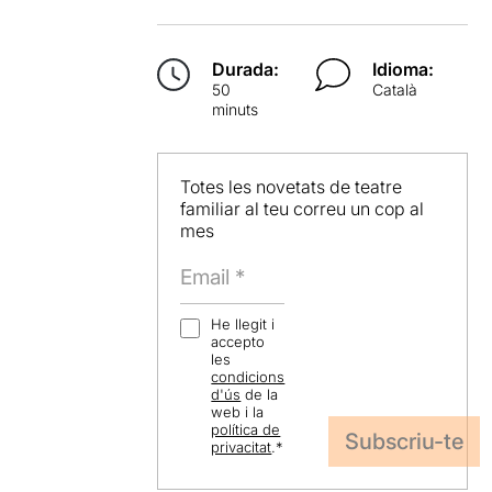
Durada:
Idioma:
50
Català
minuts
Totes les novetats de teatre
familiar al teu correu un cop al
mes
He llegit i
accepto
les
condicions
d'ús
de la
web i la
política de
privacitat
.
*