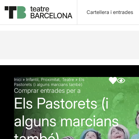
Cartellera i entrades
Descripció
Fitxa artística
Articles
Inici
»
Infantil
,
Proximitat
,
Teatre
»
Els
Pastorets (i alguns marcians també)
Comprar entrades per a
Els Pastorets (i
alguns marcians
també)