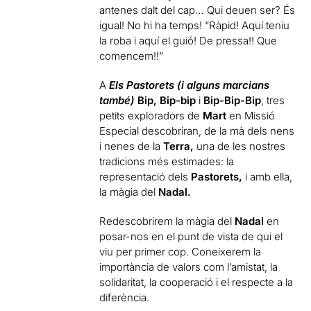
antenes dalt del cap… Qui deuen ser? És
igual! No hi ha temps! “Ràpid! Aquí teniu
la roba i aquí el guió! De pressa!! Que
comencem!!”
A
Els Pastorets (i alguns marcians
també)
Bip,
Bip-bip
i
Bip-Bip-Bip
, tres
petits exploradors de
Mart
en Missió
Especial descobriran, de la mà dels nens
i nenes de la
Terra,
una de les nostres
tradicions més estimades: la
representació dels
Pastorets,
i amb ella,
la màgia del
Nadal.
Redescobrirem la màgia del
Nadal
en
posar-nos en el punt de vista de qui el
viu per primer cop. Coneixerem la
importància de valors com l’amistat, la
solidaritat, la cooperació i el respecte a la
diferència.