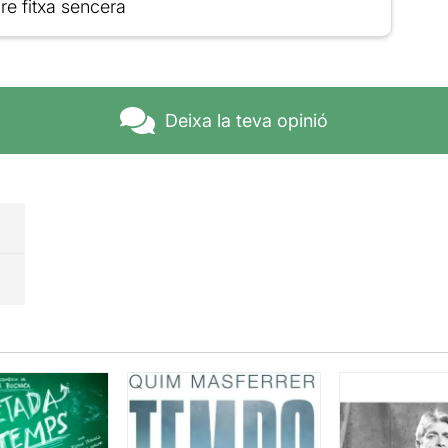
re fitxa sencera
Deixa la teva opinió