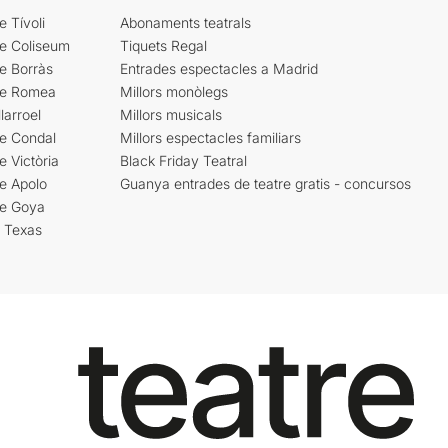
e Tívoli
Abonaments teatrals
re Coliseum
Tiquets Regal
e Borràs
Entrades espectacles a Madrid
re Romea
Millors monòlegs
larroel
Millors musicals
re Condal
Millors espectacles familiars
e Victòria
Black Friday Teatral
e Apolo
Guanya entrades de teatre gratis - concursos
re Goya
i Texas