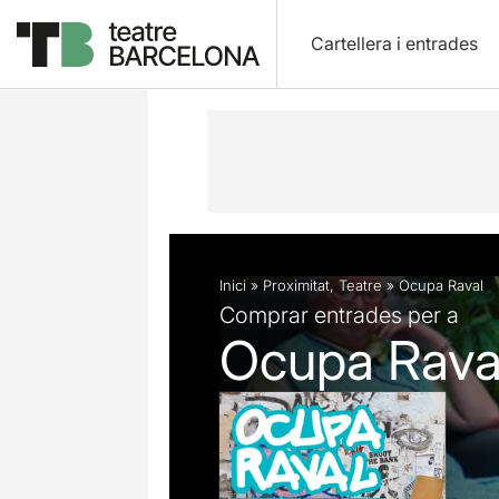
Cartellera i entrades
Descripció
Fitxa artística
Inici
»
Proximitat
,
Teatre
»
Ocupa Raval
Comprar entrades per a
Ocupa Rava