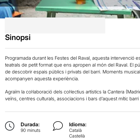
Sinopsi
Programada durant les Festes del Raval, aquesta intervenció es
teatrals de petit format que ens apropen al món del Raval. El públi
de descobrir espais públics i privats del barri. Moments musical
acompanyen aquesta experiència.
Agraïm la col·laboració dels col·lectius artístics la Cantera (Madri
veïns, centres culturals, associacions i bars d’aquest mític barri
Durada:
Idioma:
90 minuts
Català
Castellà