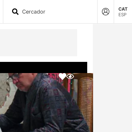
CAT
ESP