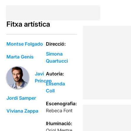
Fitxa artística
Montse Folgado
Direcció:
Simona
Marta Genís
Quartucci
Autoria:
Javi
Príncep
Elisenda
Coll
Jordi Samper
Escenografia:
Rebeca Font
Viviana Zappa
Il·luminació:
Oriol Mestre