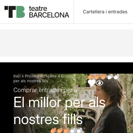
Cartellera i entrades
Descripció
Fitxa artística
Opinions
Inici
»
Proximitat
,
Teatre
»
El millor
per als nostres fills
Comprar entrades per a
El millor per als
nostres fills