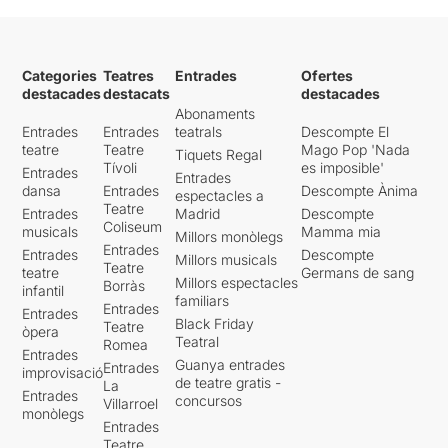
repeteixi la seva infantesa, la
tia Anne, un personatge dolç
i seductor per fora, però
Categories
Teatres
Entrades
Ofertes
amb un interior brut i
destacades
destacats
destacades
malèvol. Un personatge molt
Abonaments
difícil d’interpretar, però que
Entrades
Entrades
teatrals
Descompte El
Viviana Zappa aconsegueix
teatre
Teatre
Mago Pop 'Nada
Tiquets Regal
dominar-lo.
Tívoli
es imposible'
Entrades
Entrades
dansa
Entrades
Descompte Ànima
espectacles a
Són cinc actors que donen
Teatre
Entrades
Madrid
Descompte
vida a l’obra, explicant
Coliseum
musicals
Mamma mia
presents i passats d’una
Millors monòlegs
Entrades
Entrades
Descompte
secta, i sobretot de les
Millors musicals
Teatre
teatre
Germans de sang
persones. La diversitat dels
Millors espectacles
Borràs
infantil
temps implica als actors
familiars
Entrades
Entrades
treballar en diferents
Black Friday
Teatre
òpera
registres, alguns com a
Teatral
Romea
Entrades
persones diferents, en altres
Guanya entrades
Entrades
improvisació
casos influenciats pel pas
de teatre gratis -
La
Entrades
dels anys. Unes transicions
concursos
Villarroel
monòlegs
molt treballades, on enmig
Entrades
d’una conversa floreix la
Teatre