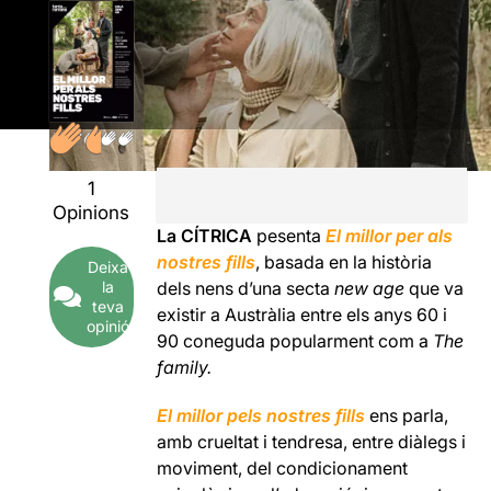
1
Opinions
La CÍTRICA
pesenta
El millor per als
nostres fills
, basada en la història
Deixa
la
dels nens d’una secta
new age
que va
teva
existir a Austràlia entre els anys 60 i
opinió
90 coneguda popularment com a
The
family.
El millor pels nostres fills
ens parla,
amb crueltat i tendresa, entre diàlegs i
moviment, del condicionament