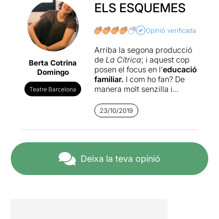
ELS ESQUEMES
Opinió verificada
Arriba la segona producció
de
La Cítrica
; i aquest cop
Berta Cotrina
posen el focus en l’
educació
Domingo
familiar.
I com ho fan? De
manera molt senzilla i
Teatre Barcelona
eficaç: a través del cas real
de la secta
The family;
ens
23/10/2019
comparen fins a quin punt
l’educació dels nostres fills
es troba molt distant a les
seves pràctiques.
Deixa la teva opinió
I parlo dels nostres fills però
no em refereixo en un
present, sinó dels que ja han
arribat o estan per arribar.
No podem negar que és un
tema de conversa les