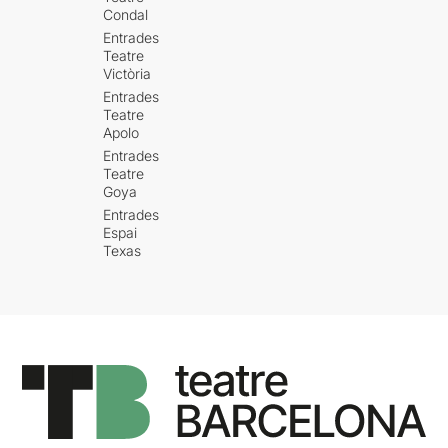
infantesa dels personatges
Condal
retrocedint “10” anys enrere.
Entrades
Teatre
No podem oblidar
Victòria
l'escenografia, un
Entrades
personatge molt important,
Teatre
tots els germans, tots els
Apolo
nens reclutats per la secta
.
Entrades
Unes perruques que donen
Teatre
èmfasis a l’estranyesa
Goya
d’aquell color de cabell dels
Entrades
nens, a l’estranyesa
Espai
d’aquella família.
Texas
El mot família porta el
concepte amor lligat, però
són molts els casos els que
no compleixen aquesta
norma escrita. La societat té
un poder molt gran en la
nostra educació, té la
capacitat de crear-nos d’una