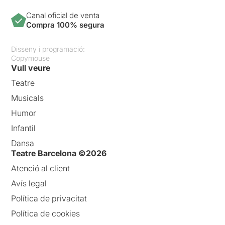
forma o una altra, i és molt
difícil com a pare o mare no
Canal oficial de venta
caure en aquestes
Compra 100% segura
dinàmiques.
Els fills són el
futur, i el present sempre té
Disseny i programació:
por d’ells, por a que no
Copymouse
sàpiguen portar el món a
Vull veure
bon port.
Teatre
Musicals
Humor
Infantil
Dansa
Teatre Barcelona ©2026
Atenció al client
Avís legal
Política de privacitat
Política de cookies