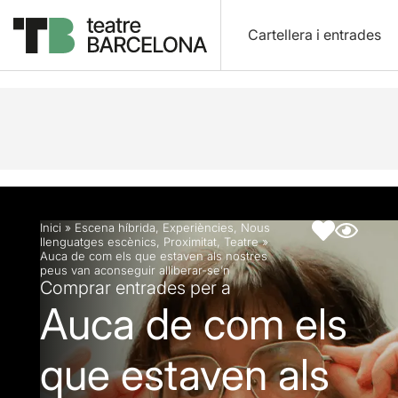
Cartellera i entrades
Descripció
Fitxa artística
Fotos i vídeos
Inici
»
Escena híbrida
,
Experiències
,
Nous
llenguatges escènics
,
Proximitat
,
Teatre
»
Auca de com els que estaven als nostres
peus van aconseguir alliberar-se’n
Comprar entrades per a
Auca de com els
que estaven als