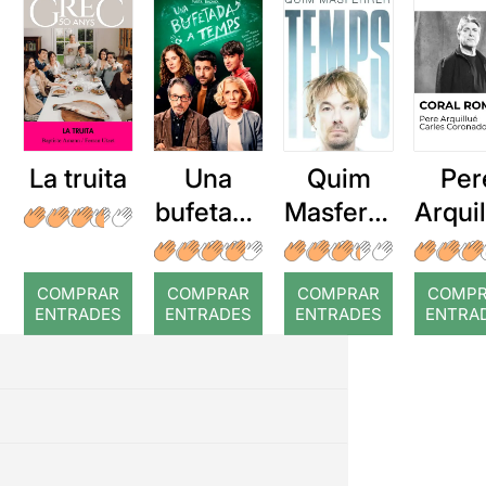
La truita
Una
Quim
Per
bufetada
Masferre
Arqui
a temps
r: Temps
: Cor
romp
COMPRAR
COMPRAR
COMPRAR
COMP
ENTRADES
ENTRADES
ENTRADES
ENTRA