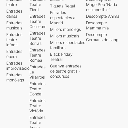
teatre
Teatre
Mago Pop 'Nada
Tiquets Regal
Tívoli
es imposible'
Entrades
Entrades
dansa
Entrades
Descompte Ànima
espectacles a
Teatre
Entrades
Madrid
Descompte
Coliseum
musicals
Mamma mia
Millors monòlegs
Entrades
Entrades
Descompte
Millors musicals
Teatre
teatre
Germans de sang
Millors espectacles
Borràs
infantil
familiars
Entrades
Entrades
Black Friday
Teatre
òpera
Teatral
Romea
Entrades
Guanya entrades
Entrades
improvisació
de teatre gratis -
La
Entrades
concursos
Villarroel
monòlegs
Entrades
Teatre
Condal
Entrades
Teatre
Victòria
Entrades
Teatre
Apolo