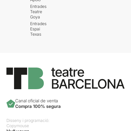
Entrades
Teatre
Goya
Entrades
Espai
Texas
Canal oficial de venta
Compra 100% segura
Disseny i programació:
Copymouse