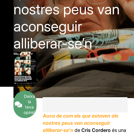
nostres peus van
aconseguir
alliberar-se’n
Deixa
la
teva
opinió
Auca de com els que estaven als
nostres peus van aconseguir
alliberar-se’n
de
Cris Cordero
és una