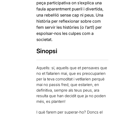
peça participativa on s’explica una
faula aparentment pueril i divertida,
una rebel·lió sense cap ni peus. Una
història per reflexionar sobre com
fem servir les històries (o l’art!) per
espolsar-nos les culpes com a
societat.
Sinopsi
Aquells: sí, aquells que et pensaves que
no et fallarien mai, que es preocuparien
per la teva comoditat i vetllarien perquè
mai no passis fred, que estarien, en
definitiva, sempre als teus peus, ara
resulta que han decidit que ja no poden
més, es planten!
I què farem per superar-ho? Doncs el