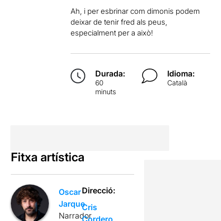
Ah, i per esbrinar com dimonis podem
deixar de tenir fred als peus,
especialment per a això!
Durada:
Idioma:
60
Català
minuts
Fitxa artística
Direcció:
Oscar
Jarque
Cris
Narrador
Cordero