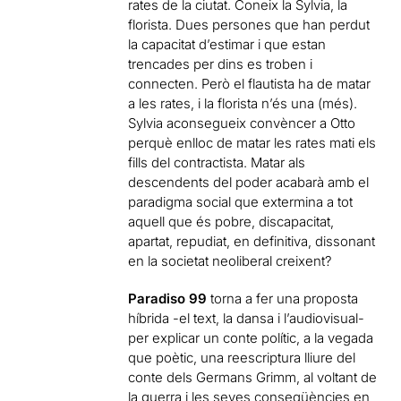
rates de la ciutat. Coneix la Sylvia, la
florista. Dues persones que han perdut
la capacitat d’estimar i que estan
trencades per dins es troben i
connecten. Però el flautista ha de matar
a les rates, i la florista n’és una (més).
Sylvia aconsegueix convèncer a Otto
perquè enlloc de matar les rates mati els
fills del contractista. Matar als
descendents del poder acabarà amb el
paradigma social que extermina a tot
aquell que és pobre, discapacitat,
apartat, repudiat, en definitiva, dissonant
en la societat neoliberal creixent?
Paradiso 99
torna a fer una proposta
híbrida -el text, la dansa i l’audiovisual-
per explicar un conte polític, a la vegada
que poètic, una reescriptura lliure del
conte dels Germans Grimm, al voltant de
la guerra i les seves conseqüències en