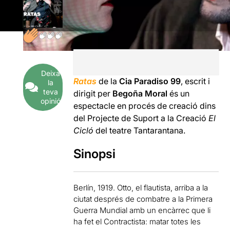
Deixa
Ratas
de la
Cia Paradiso 99
, escrit i
la
teva
dirigit per
Begoña Moral
és un
opinió
espectacle en procés de creació dins
del Projecte de Suport a la Creació
El
Cicló
del teatre Tantarantana.
Sinopsi
Berlín, 1919. Otto, el flautista, arriba a la
ciutat després de combatre a la Primera
Guerra Mundial amb un encàrrec que li
ha fet el Contractista: matar totes les