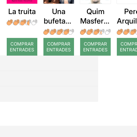
La truita
Una
Quim
Per
bufetada
Masferre
Arqui
a temps
r: Temps
: Cor
romp
COMPRAR
COMPRAR
COMPRAR
COMP
ENTRADES
ENTRADES
ENTRADES
ENTRA