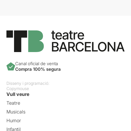
Canal oficial de venta
Compra 100% segura
Disseny i programació:
Copymouse
Vull veure
Teatre
Musicals
Humor
Infantil