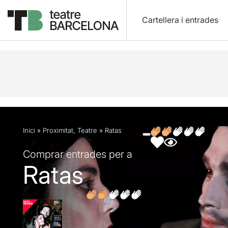
Cartellera i entrades
Descripció
Fitxa artística
Fotos i vídeos
Inici
»
Proximitat
,
Teatre
»
Ratas
Comprar entrades per a
Ratas