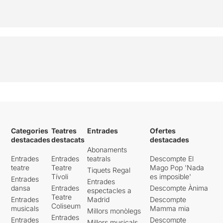
Categories
Teatres
Entrades
Ofertes
destacades
destacats
destacades
Abonaments
Entrades
Entrades
teatrals
Descompte El
teatre
Teatre
Mago Pop 'Nada
Tiquets Regal
Tívoli
es imposible'
Entrades
Entrades
dansa
Entrades
Descompte Ànima
espectacles a
Teatre
Entrades
Madrid
Descompte
Coliseum
musicals
Mamma mia
Millors monòlegs
Entrades
Entrades
Descompte
Millors musicals