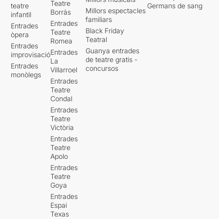
Teatre
teatre
Germans de sang
Millors espectacles
Borràs
infantil
familiars
Entrades
Entrades
Black Friday
Teatre
òpera
Teatral
Romea
Entrades
Guanya entrades
Entrades
improvisació
de teatre gratis -
La
Entrades
concursos
Villarroel
monòlegs
Entrades
Teatre
Condal
Entrades
Teatre
Victòria
Entrades
Teatre
Apolo
Entrades
Teatre
Goya
Entrades
Espai
Texas