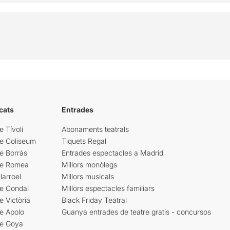
cats
Entrades
e Tívoli
Abonaments teatrals
re Coliseum
Tiquets Regal
e Borràs
Entrades espectacles a Madrid
re Romea
Millors monòlegs
larroel
Millors musicals
re Condal
Millors espectacles familiars
e Victòria
Black Friday Teatral
e Apolo
Guanya entrades de teatre gratis - concursos
re Goya