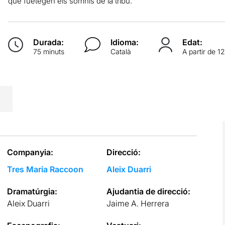
que fuetegen els somnis de la tribu.
Durada:
Idioma:
Edat:
75 minuts
Català
A partir de 1
Companyia:
Direcció:
Tres Maria Raccoon
Aleix Duarri
Dramatúrgia:
Ajudantia de direcció:
Aleix Duarri
Jaime A. Herrera