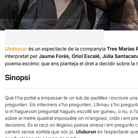
Uluburun
és un espectacle de la companyia
Tres Marias
interpretat per
Jaume Forés, Oriol Escalé, Júlia Santacan
poema escènic que ens planteja el dret a decidir sobre la 
Sinopsi
Què t’ha portat a empassar-te un tub de pastilles i escriure una
pregunten. Els infermers s’ho pregunten. L’Arnau s’ho pregunt
si m’haguessin preguntat hagués escollit ser guineu, o riu, o l
sobre el metre quadrat impossible on m’angoixo, crido i em pr
decisions. És el racó on llegeixo poesia xinesa i em pregunto 
carreró sense sortida que sóc jo.
Uluburun
és l’espectacle que