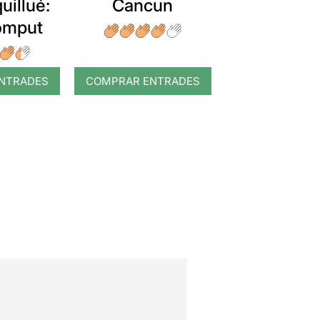
uillué:
Cancun
romput
NTRADES
COMPRAR ENTRADES