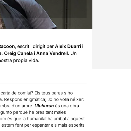
 Racoon
, escrit i dirigit per
Aleix Duarri
i
a, Oreig Canela i Anna Vendrell.
Un
nostra pròpia vida.
 carta de comiat? Els teus pares s’ho
a. Respons enigmàtica; Jo no volia néixer:
’ombra d’un arbre.
Uluburun
és una obra
egunto perquè he pres tant males
com és que la humanitat ha arribat a aquest
 estem fent per espantar els mals esperits