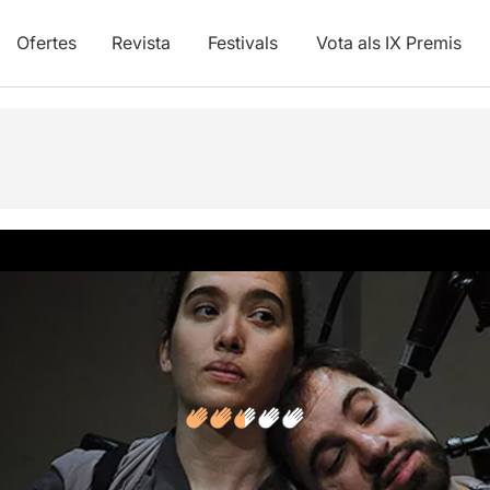
Ofertes
Revista
Festivals
Vota als IX Premis
vídeos
Opinions