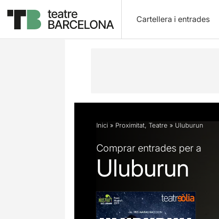
Cartellera i entrades
Descripció
Fitxa artística
Fotos i 
Inici
»
Proximitat
,
Teatre
»
Uluburun
Comprar entrades per a
Uluburun