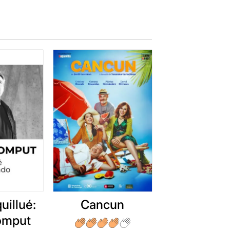
Francesc Amaro
i
arantana
.
alment difícils d'oblidar, ja que
o sigui. Una proposta amb una
ctades, que ens recorden el
c actor però on la majoria de les
, la seva gran amiga Elizabeth
 ens torna a confirmar que estem
uillué:
Cancun
romput