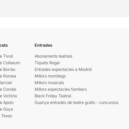
cats
Entrades
e Tívoli
Abonaments teatrals
re Coliseum
Tiquets Regal
e Borràs
Entrades espectacles a Madrid
re Romea
Millors monòlegs
larroel
Millors musicals
re Condal
Millors espectacles familiars
e Victòria
Black Friday Teatral
e Apolo
Guanya entrades de teatre gratis - concursos
re Goya
i Texas