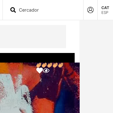
CAT
ESP