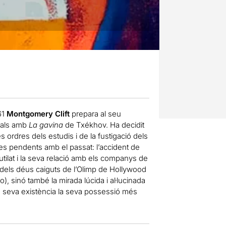
61
Montgomery Clift
prepara al seu
trals amb
La gavina
de Txékhov. Ha decidit
s ordres dels estudis i de la fustigació dels
es pendents amb el passat: l’accident de
mutilat i la seva relació amb els companys de
els déus caiguts de l’Olimp de Hollywood
 sinó també la mirada lúcida i al·lucinada
de seva existència la seva possessió més