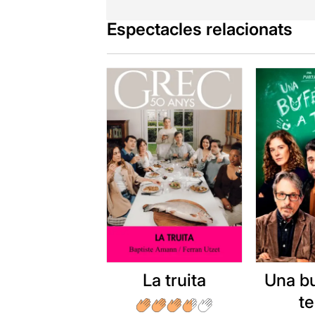
CLIFF (PREC
protagonitz
Espectacles relacionats
Pau Sastre
e
es deixa la 
escenografia
personatge 
L'obra és un 
escenes són
Taylor, el se
Una excel·le
bojament en
Per veure la
La truita
Una b
t