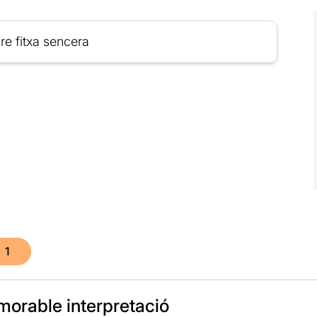
re fitxa sencera
1
orable interpretació