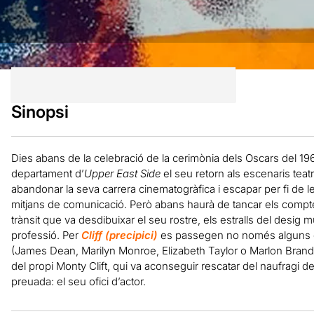
Sinopsi
Dies abans de la celebració de la cerimònia dels Oscars del 19
departament d’
Upper East Side
el seu retorn als escenaris tea
abandonar la seva carrera cinematogràfica i escapar per fi de le
mitjans de comunicació. Però abans haurà de tancar els compt
trànsit que va desdibuixar el seu rostre, els estralls del desig 
professió. Per
Cliff (precipici)
es passegen no només alguns d
(James Dean, Marilyn Monroe, Elizabeth Taylor o Marlon Brando),
del propi Monty Clift, qui va aconseguir rescatar del naufragi 
preuada: el seu ofici d’actor.