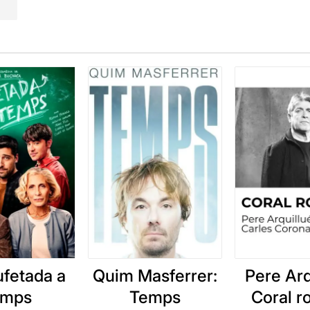
IPICI)
és una obra d’
Alberto Conejero
traduïda i dirigida per
ada per
Pau Sastre
que hem pogut veure a l'
Àtic 22
del
Tant
ns ha ofert una esplèndida interpretació, d'aquelles que són re
pell en un llarg monòleg, malgrat que no ho sembla pas que h
 senzilla i una magnífica il·luminació, música i imatges proje
que representa.
viatge per la vida de l'actor,
un text molt poètic per a un úni
 dialogades amb interlocutors invisibles
, la mare, els avis
u ajudant, un amant esporàdic, la premsa, Marlon Brando, ....
nt proposta.
Una memorable interpretació, que per ella sola
amorats del Teatre
.
 ressenya original, només cal clicar en aquest
ENLLAÇ
ufetada a
Quim Masferrer:
Pere Arq
emps
Temps
Coral 