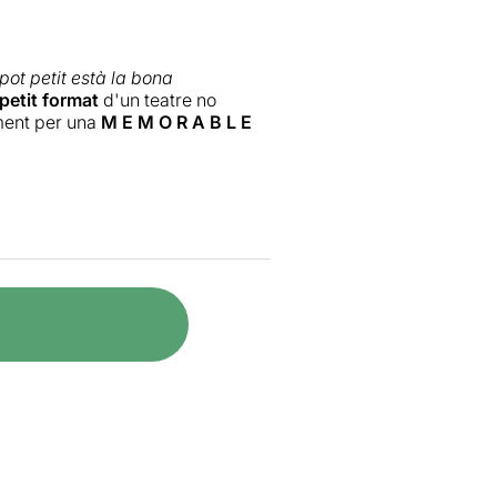
 pot petit està la bona
petit format
d'un teatre no
ment per una
M E M O R A B L E
er pel·lícules com "De aqui a la
poc o molt poc de la seva vida
dolescents.
jove, amb 45 anys) i diuen
ywood
. Un personatge complex i
l que un accident de cotxe l'any
Oscars on ell estava nominat per
repara la seva tornada als
nir a Elisabeth Taylor com a
da de les pantalles.