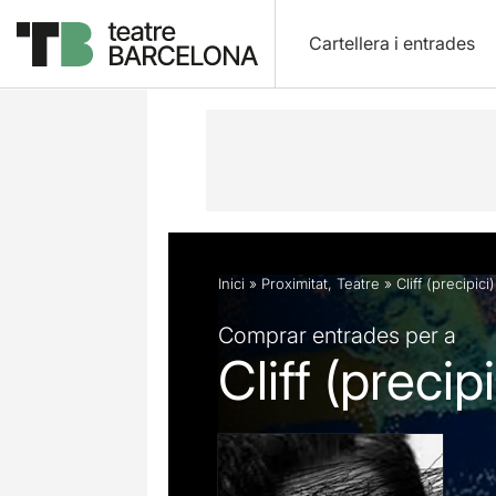
Cartellera i entrades
Descripció
Fitxa artística
Opinion
Inici
»
Proximitat
,
Teatre
»
Cliff (precipici)
Comprar entrades per a
Cliff (precipi