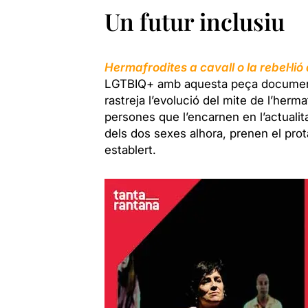
Un futur inclusiu
Hermafrodites a cavall o la rebel·lió
LGTBIQ+ amb aquesta peça documental
rastreja l’evolució del mite de l’herma
persones que l’encarnen en l’actualit
dels dos sexes alhora, prenen el prota
establert.