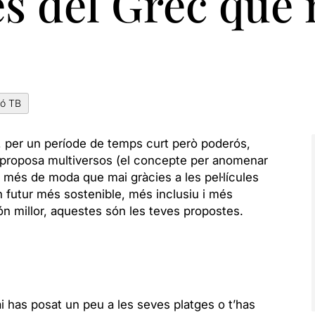
es del Grec que
ió TB
e, per un període de temps curt però poderós,
ns proposa multiversos (el concepte per anomenar
à més de moda que mai gràcies a les pel·lícules
un futur més sostenible, més inclusiu i més
món millor, aquestes són les teves propostes.
ai has posat un peu a les seves platges o t’has