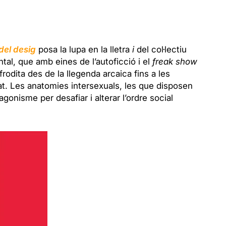
 del desig
posa la lupa en la lletra
i
del col·lectiu
, que amb eines de l’autoficció i el
freak show
frodita des de la llegenda arcaica fins a les
at. Les anatomies intersexuals, les que disposen
gonisme per desafiar i alterar l’ordre social