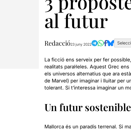
3 propost
al futur
Redacció
Selecc
23 juny 2022
La ficció ens serveix per fer possibl
realitats paral·leles. Aquest Grec e
els universos alternatius que ara est
de Marvel) per imaginar i lluitar per 
tolerant. Si t’interessa imaginar un 
Un futur sostenible
Mallorca és un paradís terrenal. Si m