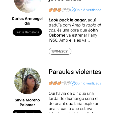
Opinió verificada
Carles Armengol
Look back in anger
, aquí
Gili
traduïa com
Amb la ràbia al
cos
, és una obra que
John
Teatre Barcelona
Osborne
va estrenar l'any
1956. Amb ella es va
inaugurar el moviment dels
"joves aïrats", amb el que
18/04/2021
s'englobaria a una sèrie de
dramaturgs i escriptors
britànics que expressaven el
sentiment de les classes
Paraules violentes
baixes vers el sistema
sociopolític que imperava en
Opinió verificada
aquell moment. Com moltes
obres de l'època, el marcat
Qui havia de dir que una
context que les encotilla no
tarda de diumenge seria el
Sílvia Moreno
ha ajudat a que envelleixen
detonant que faria explotar
Palomar
del tot bé, malgrat que el
una situació que estava
seu propòsit i la força dels