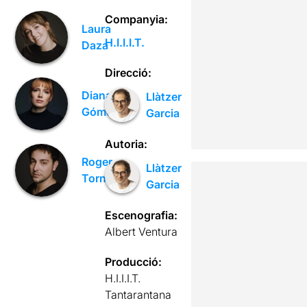
Companyia:
Laura
H.I.I.I.T.
Daza
Direcció:
Diana
Llàtzer
Gómez
Garcia
Autoria:
Roger
Llàtzer
Torns
Garcia
Escenografia:
Albert Ventura
Producció:
H.I.I.I.T.
Tantarantana