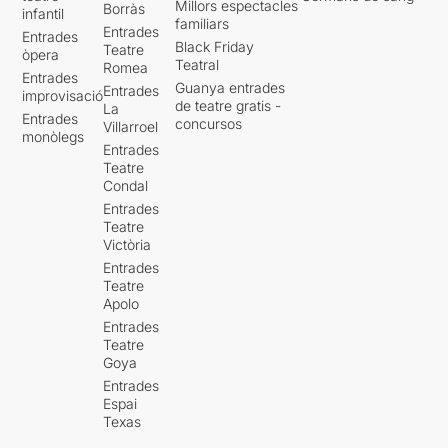
Millors espectacles
Borràs
infantil
familiars
Entrades
Unes actuacions correctes i
Entrades
Black Friday
Teatre
un text interessant,
però hi
òpera
Teatral
Romea
ha alguna cosa que no
Entrades
Guanya entrades
Entrades
acaba d’encaixar
. Sembla
improvisació
de teatre gratis -
La
que falti algun element que
Entrades
concursos
Villarroel
acabi d’amorosir i encaixar
monòlegs
Entrades
millor text i direcció. Ens
Teatre
sentim violentats en alguns
Condal
moments, però en d’altres hi
Entrades
ha un esforç extra perquè
Teatre
entenguem als personatges
Victòria
o la seva història.
No es
Entrades
tracta d’una connexió
Teatre
natural amb allò que està
Apolo
passant dalt de l’escenari
,
Entrades
és
una interacció forçada
Teatre
en moltes ocasions
que
Goya
provoca, precisament, que
Entrades
el públic rebutgi -en certa
Espai
manera- la narració. I aquest
Texas
és el seu principal obstacle.