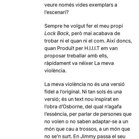
veure només vides exemplars a
l’escenari?
Sempre he volgut fer el meu propi
Lock Back
, però mai acabava de
trobar ni el quan ni el com. Així doncs,
quan Produït per H.I.I.I.T em van
proposar treballar amb ells,
ràpidament va néixer La meva
violència.
La meva violència no és una versió
fidel a l’original. Ni tan sols és una
versió; és un text nou inspirat en
l’obra d’Osborne, del qual n’agafa
l’essència, per parlar de persones que
no volen o no saben adaptar-se a un
món que cau a trossos, a un món que
no se’n surt. En Jimmy passa el seu