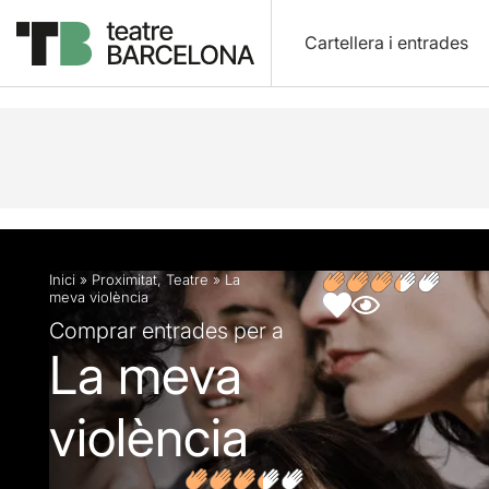
Cartellera i entrades
Descripció
Fitxa artística
Fotos i vídeos
Opin
Inici
»
Proximitat
,
Teatre
»
La
meva violència
Comprar entrades per a
La meva
violència