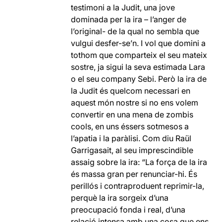
testimoni a la Judit, una jove
dominada per la ira – l’anger de
l’original- de la qual no sembla que
vulgui desfer-se’n. I vol que domini a
tothom que comparteix el seu mateix
sostre, ja sigui la seva estimada Lara
o el seu company Sebi. Però la ira de
la Judit és quelcom necessari en
aquest món nostre si no ens volem
convertir en una mena de zombis
cools, en uns éssers sotmesos a
l’apatia i la paràlisi. Com diu Raül
Garrigasait, al seu imprescindible
assaig sobre la ira: “La força de la ira
és massa gran per renunciar-hi. És
perillós i contraproduent reprimir-la,
perquè la ira sorgeix d’una
preocupació fonda i real, d’una
relació intensa amb una cosa que ens