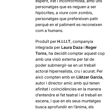
esperit, irat i inconformista, amb uns
personatges que es neguen a ser
hipòcrites, a viure com zombis,
personatges que prefereixen patir
perquè en el patiment es reconeixen
com a humans.
Produït per
H.I.I.I.T
, companyia
integrada per
Laura Daza
i
Roger
Torns
, ha decidit comptar aquest cop
amb una visió externa per tal de
poder submergir-se en un treball
actoral hiperrealista, cru i acurat. Per
això compten amb en
Llàtzer Garcia
,
autor i director amic amb qui tenen
afinitat i coincidències en la manera
d’entendre el fet teatral i el treball en
escena, i que en els seus muntatges
busca aprofundir en l’ànima, els