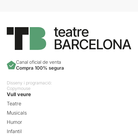
Això sí,
estem davant d’una
història que necessita ser
explicada al públic
, que
ajuda a detectar aquelles
accions que no han de ser
permeses o assumides
com a normals
en el dia a
dia. Una vegada més, el
teatre ens mostra una
Canal oficial de venta
realitat a la qual moltes
Compra 100% segura
vegades li girem l’esquena.
Disseny i programació:
Copymouse
Vull veure
Teatre
Musicals
Humor
Infantil