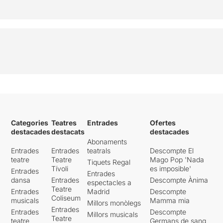
principi queda forçat.
Ossó, Torns i Torrecilla van
compassats amb els seus
personatges
, descobrint les
seves veritats a poc a poc i
modificant la visió del
personatge a cada minut. Un
aplaudiment per les
dots
musicals de Torns
, que ens
delecta amb un
parell de
números que encaixen molt
bé en el text i ens ajuden a
Categories
Teatres
Entrades
Ofertes
agafar aire enmig de tanta
destacades
destacats
destacades
intensitat
.
Abonaments
Entrades
Entrades
teatrals
Descompte El
La
posada en escena és
teatre
Teatre
Mago Pop 'Nada
Tiquets Regal
Tívoli
es imposible'
senzilla i funcional
, no es
Entrades
Entrades
necessita res més. Igual que
dansa
Entrades
Descompte Ànima
espectacles a
Teatre
el
moviment i el muntatge
Entrades
Madrid
Descompte
Coliseum
apel·len a la mínima
musicals
Mamma mia
Millors monòlegs
distracció
, ja que
el pes el
Entrades
Entrades
Descompte
Millors musicals
Teatre
tenen les paraules
.
teatre
Germans de sang