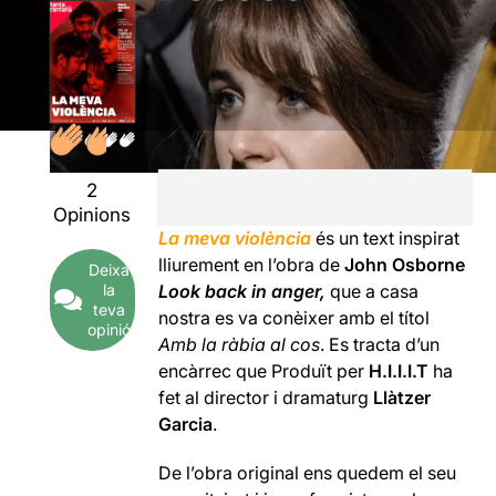
2
Opinions
La meva violència
és un text inspirat
lliurement en l’obra de
John Osborne
Deixa
la
Look back in anger,
que a casa
teva
nostra es va conèixer amb el títol
opinió
Amb la ràbia al cos
. Es tracta d’un
encàrrec que Produït per
H.I.I.I.T
ha
fet al director i dramaturg
Llàtzer
Garcia
.
De l’obra original ens quedem el seu