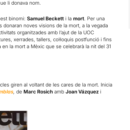
 que li donava nom.
uest binomi:
Samuel Beckett
i la
mort
. Per una
 donaran noves visions de la mort, a la vegada
ivitats organitzades amb l’ajut de la UOC
ures, xerrades, tallers, col·loquis postfunció i fins
 en la mort a Mèxic que se celebrarà la nit del 31
s giren al voltant de les cares de la mort. Inicia
amblas
,
de
Marc Rosich
amb
Joan Vázquez
i