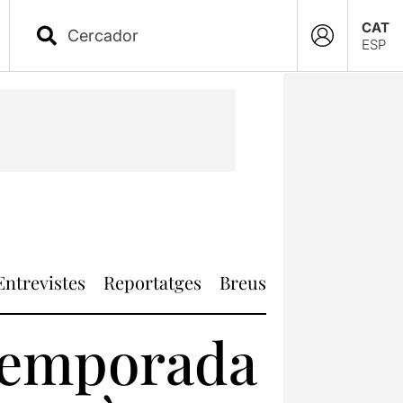
CAT
ESP
Entrevistes
Reportatges
Breus
 temporada