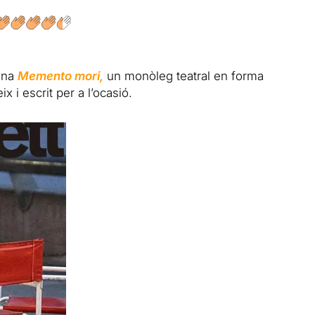
ena
Memento mori
,
un monòleg teatral en forma
x i escrit per a l’ocasió.