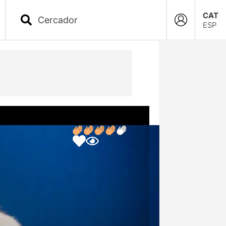
CAT
ESP