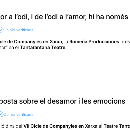
or a l’odi, i de l’odi a l’amor, hi ha nomé
Opinió verificada
icle de Companyies en Xarxa
, la
Romería Producciones
pres
or” en el
Tantarantana Teatre
.
r” neix de la idea de construir un espectacle a partir de la 
ho fa mostrant-nos les diferents etapes per les que passa una 
ions dins aquesta relació.
posta sobre el desamor i les emocions
l
a part de ser-ne l’autora, també és l’actriu que interpreta al
 l’actriu mostra el gran ventall d’emocions per les que passa
Opinió verificada
jançant la paraula, la dansa, els audiovisuals, la poesia de
Be
aki Rubio
. Tot sota la direcció de
Coralia Ríos
, que n’ha fet d
ió dins del
VII Cicle de Companyies en Xarxa
al
Teatre Tant