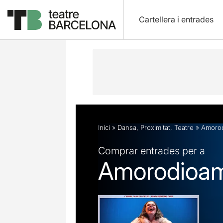
Cartellera i entrades
Descripció
Fitxa artística
Opinion
Inici
»
Dansa
,
Proximitat
,
Teatre
»
Amoro
Comprar entrades per a
Amorodioa