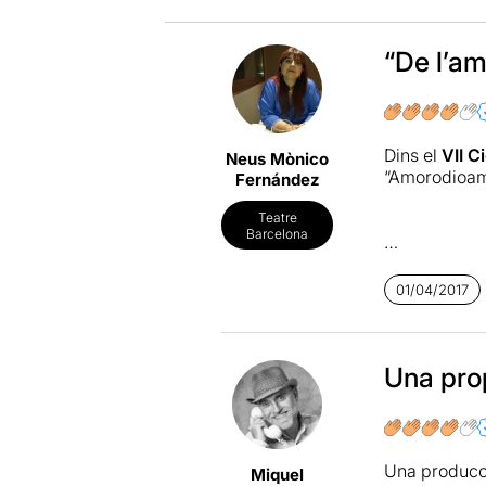
“De l’am
Dins el
VII C
Neus Mònico
“Amorodioam
Fernández
Teatre
Barcelona
“Amorodioamo
emocions. I 
01/04/2017
nostres emoc
Una pro
María Migue
excel·lent on
transiten mit
musical d’
Iñ
Una producc
Miquel