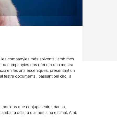
e les companyies més solvents i amb més
 de nou companyies ens oferiran una mostra
ació en les arts escèniques, presentant un
al teatre documental, passant pel circ, la
 emocions que conjuga teatre, dansa,
 arribar a odiar a qui més s’ha estimat. Amb