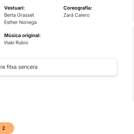
Vestuari:
Coreografia:
Berta Grasset
Zará Calero
Esther Noriega
Música original:
Iñaki Rubio
re fitxa sencera
2