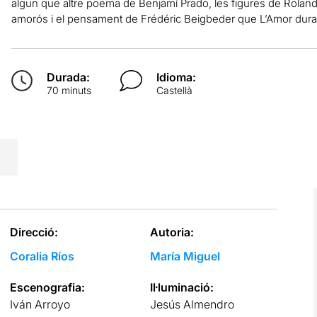
algun que altre poema de Benjamí Prado, les figures de Rolan
amorós i el pensament de Frédéric Beigbeder que L’Amor dura 
Durada:
Idioma:
70 minuts
Castellà
Direcció:
Autoria:
Coralia Ríos
María Miguel
Escenografia:
Il·luminació:
Iván Arroyo
Jesús Almendro