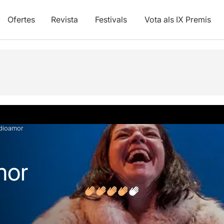
Ofertes
Revista
Festivals
Vota als IX Premis
s
dioamor
mor