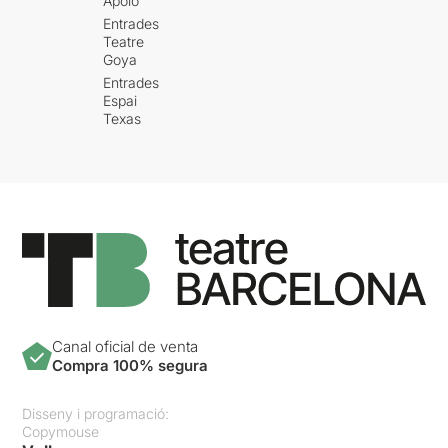
Apolo
Entrades
Teatre
Goya
Entrades
Espai
Texas
Canal oficial de venta
Compra 100% segura
Disseny i programació:
Copymouse