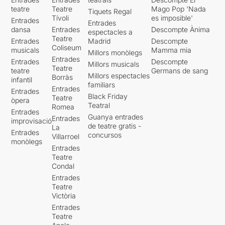
teatre
Teatre
Mago Pop 'Nada
Tiquets Regal
Tívoli
es imposible'
Entrades
Entrades
dansa
Entrades
Descompte Ànima
espectacles a
Teatre
Entrades
Madrid
Descompte
Coliseum
musicals
Mamma mia
Millors monòlegs
Entrades
Entrades
Descompte
Millors musicals
Teatre
teatre
Germans de sang
Millors espectacles
Borràs
infantil
familiars
Entrades
Entrades
Black Friday
Teatre
òpera
Teatral
Romea
Entrades
Guanya entrades
Entrades
improvisació
de teatre gratis -
La
Entrades
concursos
Villarroel
monòlegs
Entrades
Teatre
Condal
Entrades
Teatre
Victòria
Entrades
Teatre