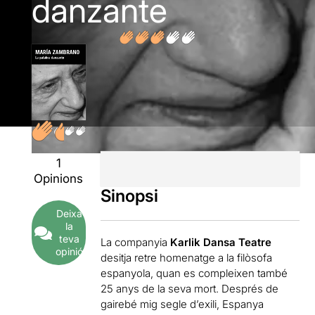
danzante
1
Opinions
Sinopsi
Deixa
la
teva
La companyia
Karlik Dansa Teatre
opinió
desitja retre homenatge a la filòsofa
espanyola, quan es compleixen també
25 anys de la seva mort. Després de
gairebé mig segle d’exili, Espanya