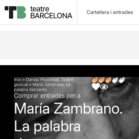
Cartellera i entrades
Descripció
Fitxa artística
Opinions
Inici
»
Dansa
,
Proximitat
,
Teatre
gestual
»
María Zambrano. La
palabra danzante
Comprar entrades per a
María Zambrano.
La palabra