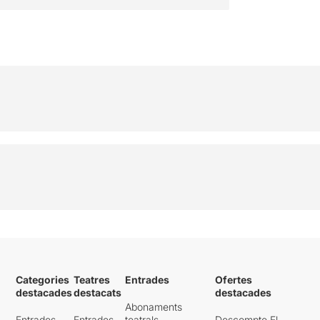
Categories
Teatres
Entrades
Ofertes
destacades
destacats
destacades
Abonaments
Entrades
Entrades
teatrals
Descompte El