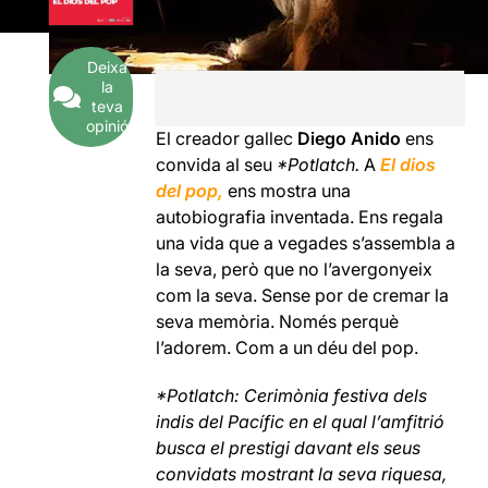
Deixa
la
teva
opinió
El creador gallec
Diego Anido
ens
convida al seu
*Potlatch.
A
El dios
del pop,
ens mostra una
autobiografia inventada. Ens regala
una vida que a vegades s’assembla a
la seva, però que no l’avergonyeix
com la seva. Sense por de cremar la
seva memòria. Només perquè
l’adorem. Com a un déu del pop.
*Potlatch: Cerimònia festiva dels
indis del Pacífic en el qual l’amfitrió
busca el prestigi davant els seus
convidats mostrant la seva riquesa,