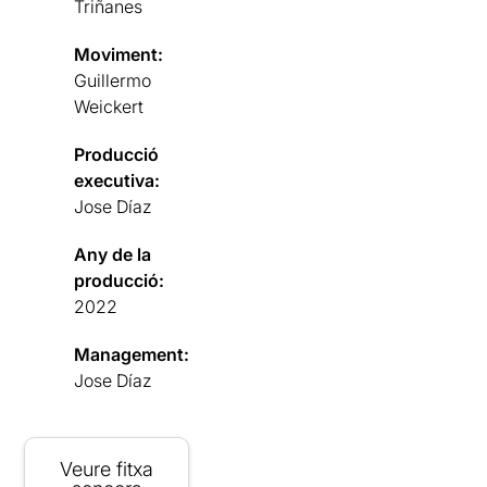
Triñanes
Moviment:
Guillermo
Weickert
Producció
executiva:
Jose Díaz
Any de la
producció:
2022
Management:
Jose Díaz
Veure fitxa