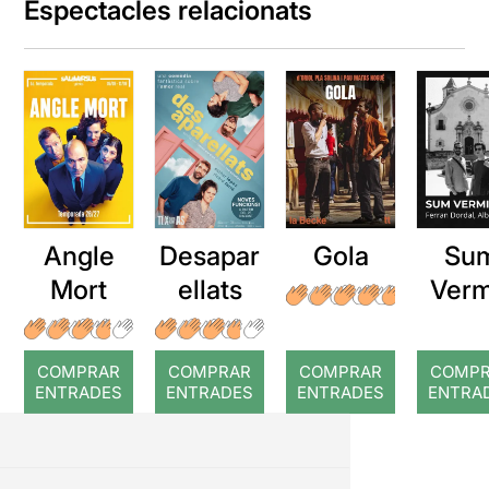
Espectacles relacionats
Angle
Desapar
Gola
Su
Mort
ellats
Verm
COMPRAR
COMPRAR
COMPRAR
COMP
ENTRADES
ENTRADES
ENTRADES
ENTRA