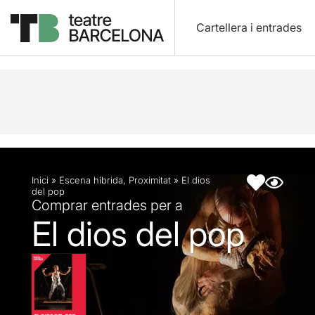
Cartellera i entrades
Descripció
Fitxa artística
Fotos i vídeos
Inici
»
Escena híbrida
,
Proximitat
»
El dios
del pop
Comprar entrades per a
El dios del pop