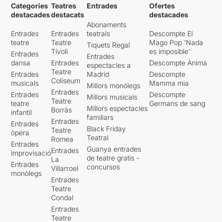
Categories
Teatres
Entrades
Ofertes
destacades
destacats
destacades
Abonaments
Entrades
Entrades
teatrals
Descompte El
teatre
Teatre
Mago Pop 'Nada
Tiquets Regal
Tívoli
es imposible'
Entrades
Entrades
dansa
Entrades
Descompte Ànima
espectacles a
Teatre
Entrades
Madrid
Descompte
Coliseum
musicals
Mamma mia
Millors monòlegs
Entrades
Entrades
Descompte
Millors musicals
Teatre
teatre
Germans de sang
Millors espectacles
Borràs
infantil
familiars
Entrades
Entrades
Black Friday
Teatre
òpera
Teatral
Romea
Entrades
Guanya entrades
Entrades
improvisació
de teatre gratis -
La
Entrades
concursos
Villarroel
monòlegs
Entrades
Teatre
Condal
Entrades
Teatre