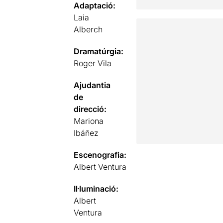
Adaptació:
Laia
Alberch
Dramatúrgia:
Roger Vila
Ajudantia
de
direcció:
Mariona
Ibáñez
Escenografia:
Albert Ventura
Il·luminació:
Albert
Ventura