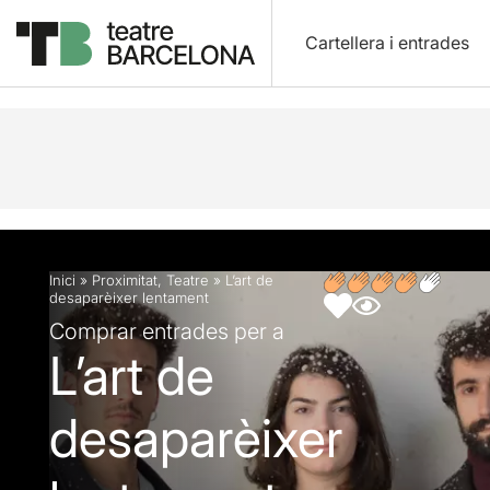
Cartellera i entrades
Descripció
Fitxa artística
Articles
Inici
»
Proximitat
,
Teatre
»
L’art de
desaparèixer lentament
Comprar entrades per a
L’art de
desaparèixer