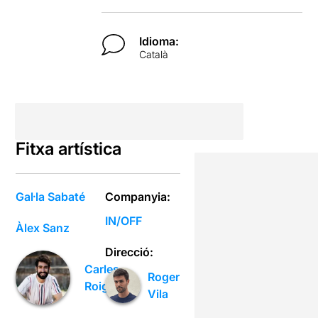
Idioma:
Català
Fitxa artística
Gal·la Sabaté
Companyia:
IN/OFF
Àlex Sanz
Direcció:
Carles
Roger
Roig
Vila