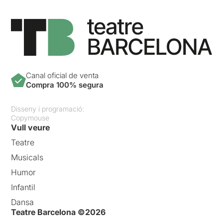
Canal oficial de venta
Compra 100% segura
Disseny i programació:
Copymouse
Vull veure
Teatre
Musicals
Humor
Infantil
Dansa
Teatre Barcelona ©2026