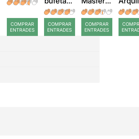
bufetada
Masferre
Arqui
a temps
r: Temps
: Cor
romp
COMPRAR
COMPRAR
COMPRAR
COMP
ENTRADES
ENTRADES
ENTRADES
ENTRA