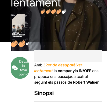
lentament
Deixa
Amb
L’art de desaparèixer
la
teva
lentament
la
companyia IN/OFF
ens
opinió
proposa una passejada teatral
seguint els passos de
Robert Walser.
Sinopsi