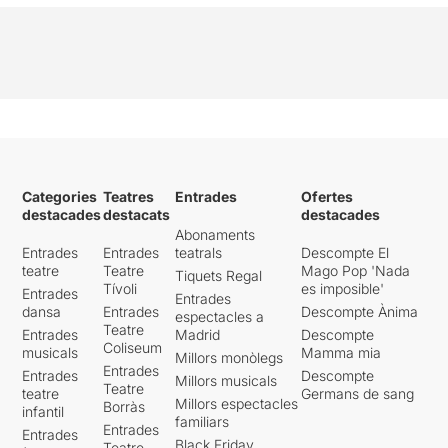
Categories
Teatres
Entrades
Ofertes
destacades
destacats
destacades
Abonaments
Entrades
Entrades
teatrals
Descompte El
teatre
Teatre
Mago Pop 'Nada
Tiquets Regal
Tívoli
es imposible'
Entrades
Entrades
dansa
Entrades
Descompte Ànima
espectacles a
Teatre
Entrades
Madrid
Descompte
Coliseum
musicals
Mamma mia
Millors monòlegs
Entrades
Entrades
Descompte
Millors musicals
Teatre
teatre
Germans de sang
Millors espectacles
Borràs
infantil
familiars
Entrades
Entrades
Black Friday
Teatre