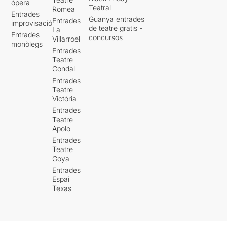
òpera
Teatral
Romea
Entrades
Guanya entrades
Entrades
improvisació
de teatre gratis -
La
Entrades
concursos
Villarroel
monòlegs
Entrades
Teatre
Condal
Entrades
Teatre
Victòria
Entrades
Teatre
Apolo
Entrades
Teatre
Goya
Entrades
Espai
Texas