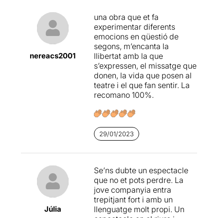
perfectament per mantenir a
l’audiència alerta i en
una obra que et fa
constant atenció.
experimentar diferents
emocions en qüestió de
És un
viatge trepidant i
segons, m’encanta la
intens
, vertebrat en un
text
nereacs2001
llibertat amb la que
divertit i fresc
per parlar
s’expressen, el missatge que
d’un gran mal. Sortir del
donen, la vida que posen al
teatre és fàcil, però de l’obra
teatre i el que fan sentir. La
no. Es queda enganxada al
recomano 100%.
cos, amb sensació de
desgast i pèrdua de força,
perquè l’espectadora, com
els intèrprets, s’ho ha deixat
29/01/2023
tot a l’escenari.
Se’ns dubte un espectacle
que no et pots perdre. La
jove companyia entra
trepitjant fort i amb un
Júlia
llenguatge molt propi. Un