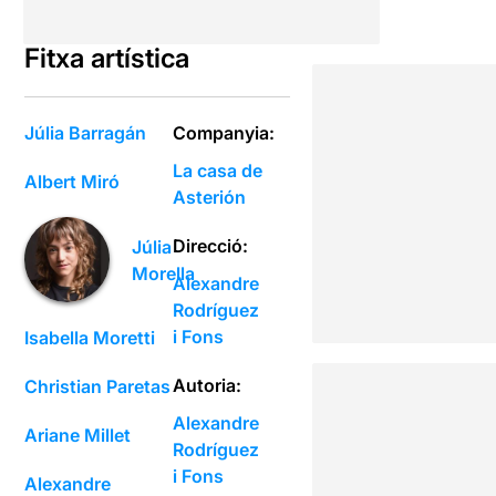
Fitxa artística
Júlia Barragán
Companyia:
La casa de
Albert Miró
Asterión
Direcció:
Júlia
Morella
Alexandre
Rodríguez
i Fons
Isabella Moretti
Autoria:
Christian Paretas
Alexandre
Ariane Millet
Rodríguez
i Fons
Alexandre