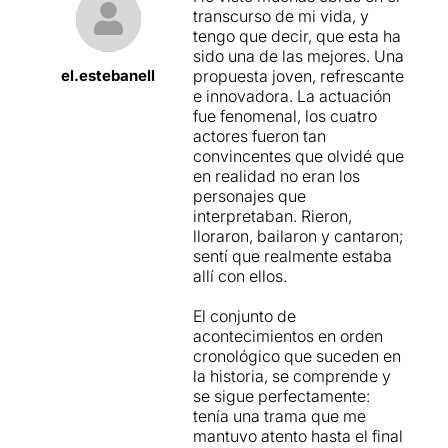
els i les intèrprets.
La
força
transcurso de mi vida, y
i la passió dels seus
tengo que decir, que esta ha
personatges
emana dels
sido una de las mejores. Una
seus cossos i les seves
el.estebanell
propuesta joven, refrescante
paraules
. Son més de dues
e innovadora. La actuación
hores, però sembla un breu
fue fenomenal, los cuatro
interludi històric emocional
actores fueron tan
que
neix de les entranyes i
convincentes que olvidé que
que pretén despertar al
en realidad no eran los
públic de la seva letargia
.
personajes que
interpretaban. Rieron,
Júlia Barragan, Albert Miró,
lloraron, bailaron y cantaron;
Júlia Morella i Alexandre
sentí que realmente estaba
Fons es converteixen en un
allí con ellos.
huracà, un terrabastall que
ho remou tot. La sensació es
El conjunto de
que acaben exhausts
acontecimientos en orden
després d’entregar-se a
cronológico que suceden en
cada personatge que
la historia, se comprende y
interpreten, a cada situació i
se sigue perfectamente:
salt en la història. Totes les
tenía una trama que me
intervencions neixen d’una
mantuvo atento hasta el final
voluntat clara de fer arribar