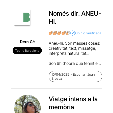
Només dir: ANEU-
HI.
Opinió verificada
Dera Gé
Aneu-hi. Son masses coses:
creativitat, text, missatge,
Teatre Barcelona
interprets,naturalitat...
Son 6h d'obra que tenint en
compte que jo m'agovio
bastant en espais tancats
10/04/2025 - Escenari Joan
només vaig sortir una
Brossa
vegada per respirar (es
permet !!).
Viatge intens a la
És cert que son 6hores que
demanen estar despert per
memòria
la profunditat dels textos