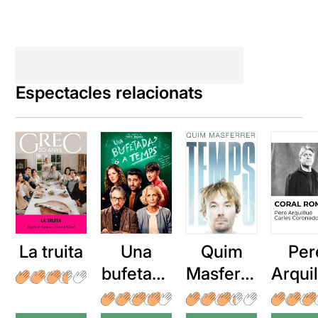
Espectacles relacionats
La truita
Una
Quim
Per
bufetada
Masferre
Arqui
a temps
r: Temps
: Cor
romp