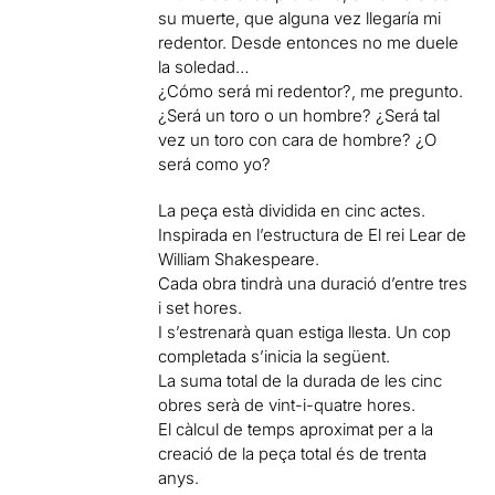
su muerte, que alguna vez llegaría mi
redentor. Desde entonces no me duele
la soledad…
¿Cómo será mi redentor?, me pregunto.
¿Será un toro o un hombre? ¿Será tal
vez un toro con cara de hombre? ¿O
será como yo?
La peça està dividida en cinc actes.
Inspirada en l’estructura de El rei Lear de
William Shakespeare.
Cada obra tindrà una duració d’entre tres
i set hores.
I s’estrenarà quan estiga llesta. Un cop
completada s’inicia la següent.
La suma total de la durada de les cinc
obres serà de vint-i-quatre hores.
El càlcul de temps aproximat per a la
creació de la peça total és de trenta
anys.