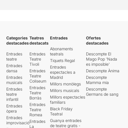
Categories
Teatres
Entrades
Ofertes
destacades
destacats
destacades
Abonaments
Entrades
Entrades
teatrals
Descompte El
teatre
Teatre
Mago Pop 'Nada
Tiquets Regal
Tívoli
es imposible'
Entrades
Entrades
dansa
Entrades
Descompte Ànima
espectacles a
Teatre
Entrades
Madrid
Descompte
Coliseum
musicals
Mamma mia
Millors monòlegs
Entrades
Entrades
Descompte
Millors musicals
Teatre
teatre
Germans de sang
Millors espectacles
Borràs
infantil
familiars
Entrades
Entrades
Black Friday
Teatre
òpera
Teatral
Romea
Entrades
Guanya entrades
Entrades
improvisació
de teatre gratis -
La