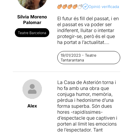
que son molt bons i intensos
també. Potser es podria anar
Opinió verificada
rebaixant una mica a
Sílvia Moreno
El futur és fill del passat, i en
moments per poder estar
Palomar
el passat es va poder ser
atents tota l'estona.
indiferent, lluitar o intentar
Teatre Barcelona
protegir-se, però és el que
La posada en escena, el
ha portat a l’actualitat.
vestuari o "no-vestuari", la
“D'aquelles noces, aquests
vulnerabilitat i la viscelaritat
confits” diuen, i és talment
... tot plegat en fan una obra
19/01/2023 - Teatre
així.
d'art. És preciós de veure.
Tantarantana
L’acció se situa a Alacant,
Una aposta arriscada però
ciutat on els republicans van
els aplaudeixo per fer un
La Casa de Asterión torna i
afusellar José Antonio Primo
espectacle de 360º.
ho fa amb una obra que
de Rivera i on cada 20 de
conjuga humor, memòria,
novembre durant gairebé
Els hi desijto molta sort
pèrdua i hedonisme d’una
tota la dictadura de Franco
trobant altres espais en els
Alex
forma superba. Són dues
els falangistes li retrien
que se'ls hi permeti
hores -rapidíssimes-
homenatge. A les afores de
presentar aquesta proposta,
d’espectacle que captiven i
la ciutat, un pare de família
totalment original i creativa,
porten al límit les emocions
construeix El Bancal, una
acompanyada d'una critica
de l’espectador. Tant
casa on refugiar-se cada
social molt interessant.