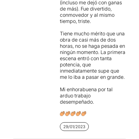
(incluso me dejó con ganas
el missatge a l’espectadora i
de más). Fue divertido,
en això, Fons és un dels
conmovedor y al mismo
grans exponents d’aquesta
tiempo, triste.
transmissió. No es pot deixar
de mirar la seva expressió i
Tiene mucho mérito que una
d’escoltar cada paraula que
obra de casi más de dos
articula, perquè en cada
horas, no se haga pesada en
frase hi ha una veritat o
ningún momento. La primera
realitat que colpeja més del
escena entró con tanta
que pugui semblar.
potencia, que
inmediatamente supe que
La posada en escena consta
me lo iba a pasar en grande.
d’un sorral que serveix de
base per a la construcció de
Mi enhorabuena por tal
El Bancal. Allà es va
arduo trabajo
edificant cada moment
desempeñado.
històric i cada personalitat
que es mostra al públic. No
hi ha cap moment per a la
serenor o la quietud, en tot
29/01/2023
moment passen coses a un
ritme frenètic que funciona