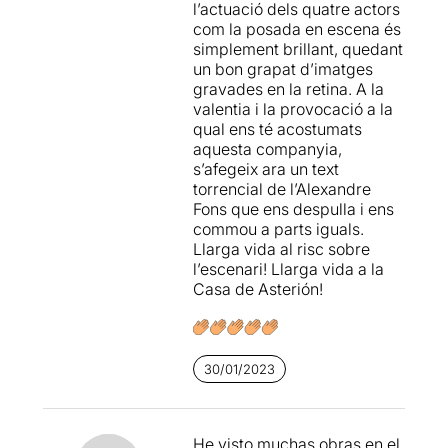
l’actuació dels quatre actors
any durant aquell acte.
com la posada en escena és
Aquest és l’escenari on
simplement brillant, quedant
transcorre aquesta narració
un bon grapat d’imatges
de 80 anys d’història, en la
gravades en la retina. A la
qual passaran tres
valentia i la provocació a la
generacions diferents
qual ens té acostumats
traslladant-se entre les
aquesta companyia,
diferents èpoques veient
s’afegeix ara un text
com el feixisme avança,
torrencial de l’Alexandre
evoluciona i els hi afecta.
Fons que ens despulla i ens
Però no és només això. És
commou a parts iguals.
molt més. Però s’ha de veure
Llarga vida al risc sobre
al teatre, a escassos metres
l’escenari! Llarga vida a la
de cada protagonista.
Casa de Asterión!
És impossible que deixi
indiferent. La intensitat i el
ritme de la seva història i el
30/01/2023
seu muntatge obliga al
públic a estar en contacte
permanent amb l’emoció
que viuen i reprodueixen
He visto muchas obras en el