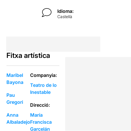
Idioma:
Castellà
Fitxa artística
Maribel
Companyia:
Bayona
Teatro de lo
Inestable
Pau
Gregori
Direcció:
Anna
María
Albaladejo
Francisca
Garcelán