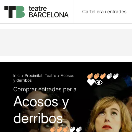
Cartellera i entrades
Descripció
Fitxa artística
Inici
»
Proximitat
,
Teatre
»
Acosos
y derribos
Comprar entrades per a
Acosos y
derribos