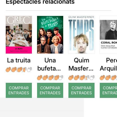
Espectacles relacionats
La truita
Una
Quim
Per
bufetada
Masferre
Arqui
a temps
r: Temps
: Cor
romp
COMPRAR
COMPRAR
COMPRAR
COMP
ENTRADES
ENTRADES
ENTRADES
ENTRA