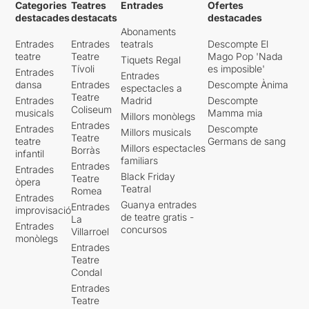
Categories
Teatres
Entrades
Ofertes
destacades
destacats
destacades
Abonaments
Entrades
Entrades
teatrals
Descompte El
teatre
Teatre
Mago Pop 'Nada
Tiquets Regal
Tívoli
es imposible'
Entrades
Entrades
dansa
Entrades
Descompte Ànima
espectacles a
Teatre
Entrades
Madrid
Descompte
Coliseum
musicals
Mamma mia
Millors monòlegs
Entrades
Entrades
Descompte
Millors musicals
Teatre
teatre
Germans de sang
Millors espectacles
Borràs
infantil
familiars
Entrades
Entrades
Black Friday
Teatre
òpera
Teatral
Romea
Entrades
Guanya entrades
Entrades
improvisació
de teatre gratis -
La
Entrades
concursos
Villarroel
monòlegs
Entrades
Teatre
Condal
Entrades
Teatre