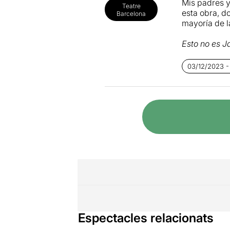
Mis padres y
Teatre
esta obra, d
Barcelona
mayoría de l
Esto no es 
retrato de d
puede y bajo 
03/12/2023 -
necesidad; a
pratenca
, q
tal identidad
De lo que sí
esencia en a
que se han c
de los propi
en el tiempo
Lo dijo Alizz
Espectacles relacionats