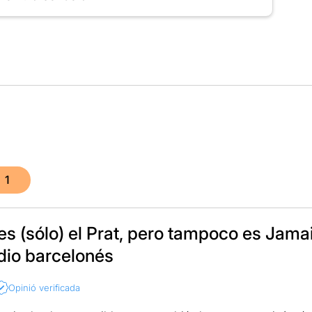
1
es (sólo) el Prat, pero tampoco es Jama
dio barcelonés
Opinió verificada