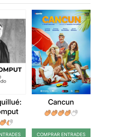
uillué:
Cancun
romput
NTRADES
COMPRAR ENTRADES