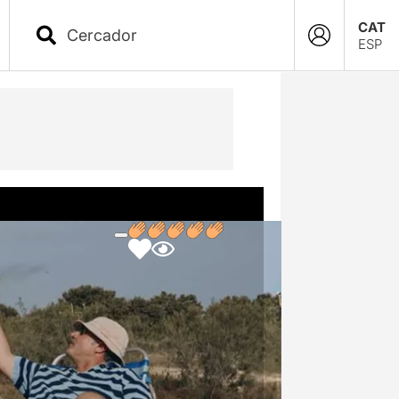
CAT
ESP