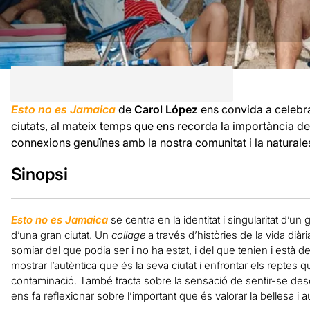
Esto no es Jamaica
de
Carol López
ens convida a celebrar 
ciutats, al mateix temps que ens recorda la importància de 
connexions genuïnes amb la nostra comunitat i la naturale
Sinopsi
Esto no es Jamaica
se centra en la identitat i singularitat d’
d’una gran ciutat. Un
collage
a través d’històries de la vida diàri
somiar del que podia ser i no ha estat, i del que tenien i està 
mostrar l’autèntica que és la seva ciutat i enfrontar els reptes 
contaminació. També tracta sobre la sensació de sentir-se desco
ens fa reflexionar sobre l’important que és valorar la bellesa i au