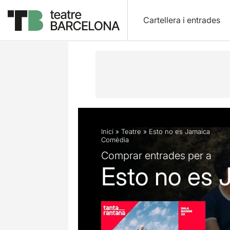
Cartellera i entrades
Descripció
Fitxa artística
Fotos i 
Inici
»
Teatre
»
Esto no es Jamaica
Comèdia
Comprar entrades per a
Esto no es 