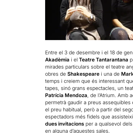
Entre el 3 de desembre i el 18 de gen
Akadèmia
i el
Teatre Tantarantana
pr
mirades particulars sobre el teatre ang
obres de
Shakespeare
i una de
Mar
temps i creiem que és interessant que
tapes, sinó grans espectacles, un teat
Patrícia Mendoza
, de l’Atrium. Amb
permetrà gaudir a preus assequibles d
el preu habitual, però a partir del se
espectadors més fidels que assisteix
dues invitacions
per a qualsevol dels
en alguna d’aquestes sales.