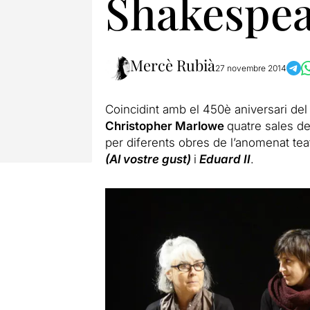
Shakespea
Mercè Rubià
27 novembre 2014
Coincidint amb el 450è aniversari de
Christopher Marlowe
quatre sales de
per diferents obres de l’anomenat teat
(Al vostre gust)
i
Eduard II
.