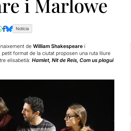
re i Marlowe
Notícia
l naixement de
William Shakespeare
i
 petit format de la ciutat proposen una ruta lliure
re elisabetià:
Hamlet, Nit de Reis, Com us plagui