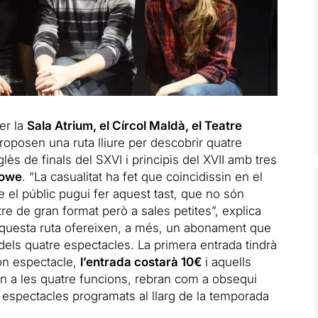
er la
Sala Atrium, el Círcol Maldà, el Teatre
oposen una ruta lliure per descobrir quatre
lès de finals del SXVI i principis del XVII amb tres
lowe
. “La casualitat ha fet que coincidissin en el
 el públic pugui fer aquest tast, que no són
re de gran format però a sales petites”, explica
 aquesta ruta ofereixen, a més, un abonament que
els quatre espectacles. La primera entrada tindrà
gon espectacle,
l’entrada costarà 10€
i aquells
in a les quatre funcions, rebran com a obsequi
 espectacles programats al llarg de la temporada