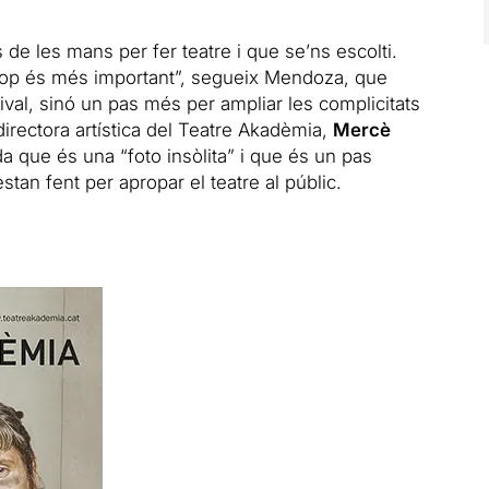
 de les mans per fer teatre i que se’ns escolti.
a cop és més important”, segueix Mendoza, que
tival, sinó un pas més per ampliar les complicitats
 directora artística del Teatre Akadèmia,
Mercè
a que és una “foto insòlita” i que és un pas
tan fent per apropar el teatre al públic.