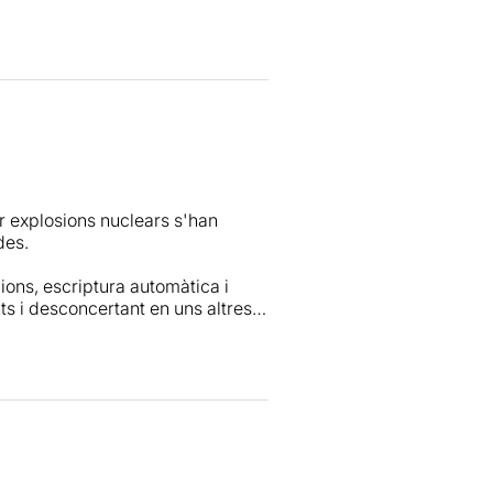
a. Feu un forat a l'agenda i aneu a
 explosions nuclears s'han
des.
ons, escriptura automàtica i
 i desconcertant en uns altres.
egats, Dramaburg no és un