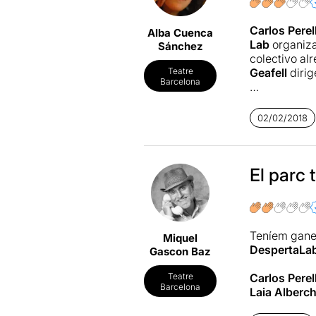
Carlos Perel
Alba Cuenca
Lab
organiz
Sánchez
colectivo al
Geafell
dirig
Teatre
Barcelona
En la obra, 
puesta en es
02/02/2018
ofrecer una 
Lee la críti
El parc 
Teníem gane
Miquel
DespertaLa
Gascon Baz
Carlos Perel
Teatre
Barcelona
Laia Alberc