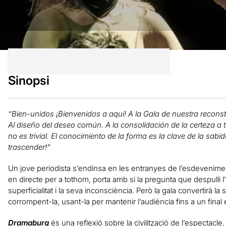
Sinopsi
“Bien-unidos ¡Bienvenidos a aquí! A la Gala de nuestra reconst
Al diseño del deseo común. A la consolidación de la certeza a 
no es trivial. El conocimiento de la forma es la clave de la sab
trascender!”
Un jove periodista s’endinsa en les entranyes de l’esdevenim
en directe per a tothom, porta amb si la pregunta que despulli l’e
superficialitat i la seva inconsciència. Però la gala convertirà l
corrompent-la, usant-la per mantenir l’audiència fins a un final 
Dramaburg
és una reflexió sobre la civilització de l’espectacl