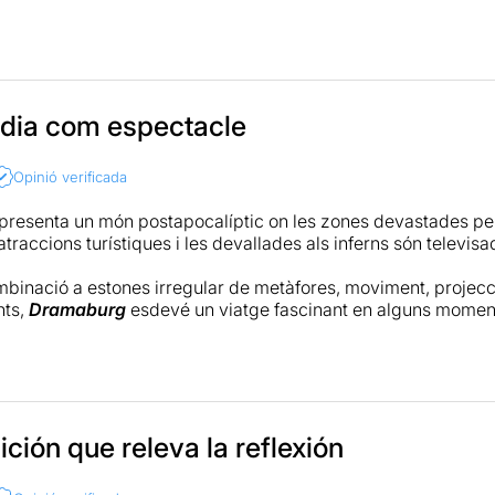
s del director Guillem Gefaell i quatre actors en estat de gràci
 sigueu rucs; és imprescindible.
eta » http://bit.ly/1UF5YiM
èdia com espectacle
Opinió verificada
presenta un món postapocalíptic on les zones devastades per
atraccions turístiques i les devallades als inferns són televisa
inació a estones irregular de metàfores, moviment, projecci
nts,
Dramaburg
esdevé un viatge fascinant en alguns moments
da en escena aparentment despullada i uns intèrprets entr
il però conté moments i idees interessants.
ció a Somnis de teatre
ición que releva la reflexión