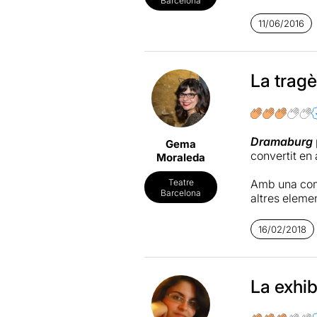
Barcelona
treball precí
veure-la, no
11/06/2016
Crítica compl
La trag
Dramaburg
Gema
convertit en 
Moraleda
Amb una comb
Teatre
Barcelona
altres eleme
Amb una posa
muntatge fàc
16/02/2018
Més informa
La exhib