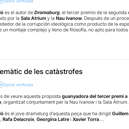
Opinió verificada
ló
es el autor de
Dramaburg
, el tercer premio de la segunda 
ado por la
Sala
Atrium
y la
Nau Ivanow
. Después de un proce
rededor de la corrupción ideológica como producto de la esp
e un montaje complejo y lleno de filosofía, no apto para todos 
observamos como la dialéctica poético-filosófica resulta cont
cena llena de gritos y provocación. Ese es precisamente el ob
muestra pos-apocalíptica de cómo la exhibición releva y confu
ca completa
aquí: http://www.masteatro.com/critica-de-dram
temàtic de les catàstrofes
Opinió verificada
s de veure aquesta proposta
guanyadora del tercer premi a 
b
, organitzat conjuntament per la Nau Ivanow i la Sala Àtrium.
ló
és el jove dramaturg d’aquesta peça que ha dirigit
Guillem
h
,
Rafa Delacroix
,
Georgina Latre
i
Xavier Torra
.