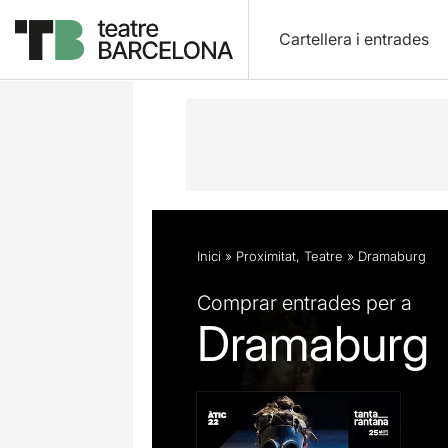
Cartellera i entrades
Descripció
Fitxa artística
Fotos i 
Inici
»
Proximitat
,
Teatre
»
Dramaburg
Comprar entrades per a
Dramaburg