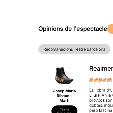
Opinions de l'espectacle
Recomanacions Teatre Barcelona
Realmen
És l'obra d'u
Josep Maria
Lliure. Ah la
Ribaudí i
provoca són 
Martí
dubtes, inqu
Teatre
però fascina 