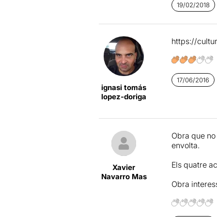
D'entrada he
19/02/2018
en molts mo
deixat porta
https://cul
Un grup d'op
d'ells (
Laia 
una mena de
en aquest ll
17/06/2016
ignasi tomás
DRAMABU
lopez-doriga
periodista (e
on ha de fer
deixar en evi
Obra que no 
Aquesta gala 
envolta.
(
Rafa Delacr
deixarà sedui
Els quatre ac
aquesta fama,
Xavier
Navarro Mas
Obra interes
Una posada 
persones que 
encomanada p