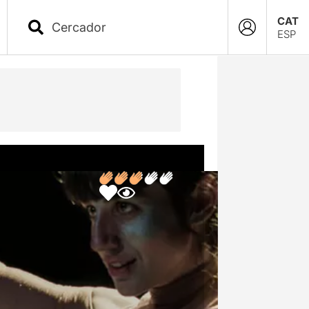
CAT
ESP