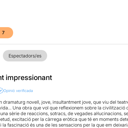
7
Espectadors/es
t impressionant
Opinió verificada
n dramaturg novell, jove, insultantment jove, que viu del teat
 vida... Una obra que vol que reflexionem sobre la civilització
una sèrie de reaccions, sotracs, de vegades al·lucinacions, 
ietud, excitació per la càrrega eròtica que té en moments dete
i la fascinació és una de les sensacions per la que em deixari