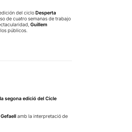
edición del ciclo
Desperta
so de cuatro semanas de trabajo
ectacularidad,
Guillem
los públicos.
aminada por una estridente
jetivo de denuncia del texto:
nde la reflexión.
aburg
la segona edició del Cicle
 Gefaell
amb la interpretació de