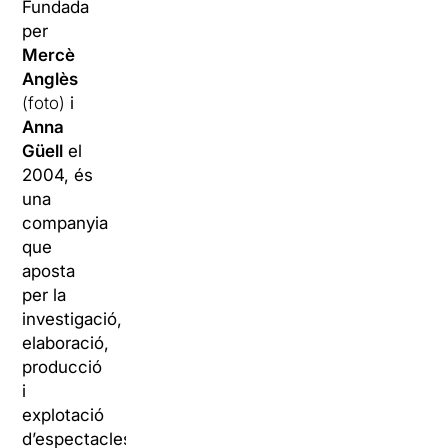
Fundada
per
Mercè
Anglès
(foto)
i
Anna
Güell
el
2004, és
una
companyia
que
aposta
per la
investigació,
elaboració,
producció
i
explotació
d’espectacles