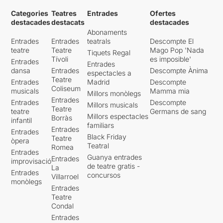
Categories
Teatres
Entrades
Ofertes
destacades
destacats
destacades
Abonaments
Entrades
Entrades
teatrals
Descompte El
teatre
Teatre
Mago Pop 'Nada
Tiquets Regal
Tívoli
es imposible'
Entrades
Entrades
dansa
Entrades
Descompte Ànima
espectacles a
Teatre
Entrades
Madrid
Descompte
Coliseum
musicals
Mamma mia
Millors monòlegs
Entrades
Entrades
Descompte
Millors musicals
Teatre
teatre
Germans de sang
Millors espectacles
Borràs
infantil
familiars
Entrades
Entrades
Black Friday
Teatre
òpera
Teatral
Romea
Entrades
Guanya entrades
Entrades
improvisació
de teatre gratis -
La
Entrades
concursos
Villarroel
monòlegs
Entrades
Teatre
Condal
Entrades