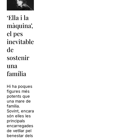
‘Ella i la
‘Sonrisas
Unes
màquina’,
y
vacances a
el pes
lágrimas’
‘Cancun’
inevitable
torna a
per
de
Barcelona
replantejar
sostenir
tota una
La música
una
vida
tornarà a
família
omplir la casa
dels Von
Sol, platja,
Trapp.
còctels i un
Hi ha poques
Sonrisas y
resort
figures més
lágrimas, un
paradisíac.
potents que
dels grans
L’escenari
una mare de
clàssics de la
sembla perfecte
família.
història del
per
Sovint, encara
teatre musical,
desconnectar
són elles les
arribarà al
de la rutina,
principals
Teatre Apolo
però una
encarregades
del 17 al […]
conversa
de vetllar pel
inoportuna pot
benestar dels
27 juliol 2026