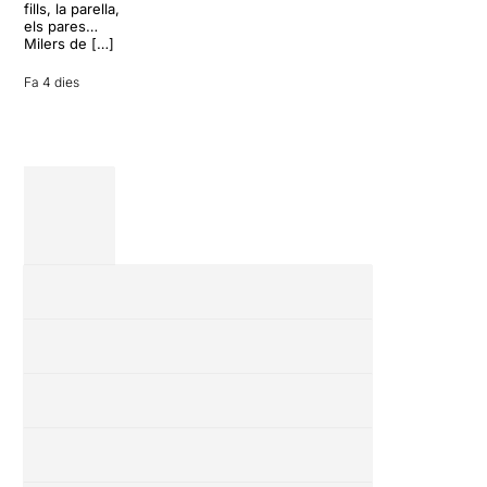
convertir unes
fills, la parella,
vacances entre
els pares…
amics en una
Milers de […]
revisió completa
de […]
Fa 4 dies
28 juliol 2026