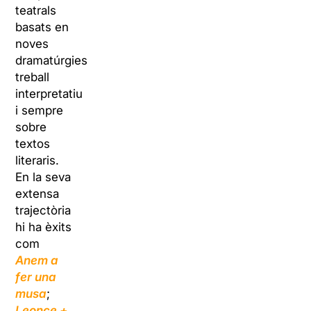
teatrals
basats en
noves
dramatúrgies,
treball
interpretatiu
i sempre
sobre
textos
literaris.
En la seva
extensa
trajectòria
hi ha èxits
com
Anem a
fer una
musa
;
Leonce +