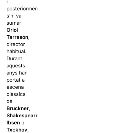
i
posteriorment
s’hi va
sumar
Oriol
Tarrasón
,
director
habitual.
Durant
aquests
anys han
portat a
escena
clàssics
de
Bruckner
,
Shakespeare
,
Ibsen
o
Txékhov
,