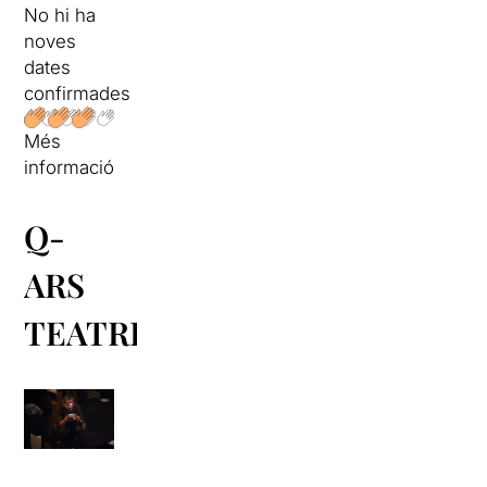
No hi ha
noves
dates
confirmades
Més
informació
Q-
ARS
TEATRE