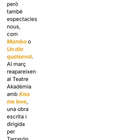
però
també
espectacles
nous,
com
Mambo
o
Un dia
qualsevol
.
Al març
reapareixen
al Teatre
Akadèmia
amb
Kiss
me love
,
una obra
escrita i
dirigida
per
Tarrasón