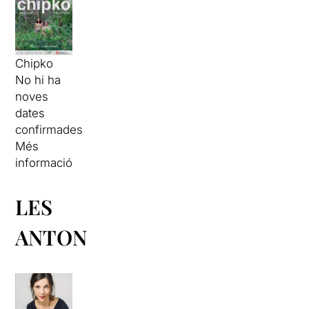
Chipko
No hi ha
noves
dates
confirmades
Més
informació
LES
ANTONIETES