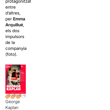
protagonitzat,
entre
d’altres,
per
Emma
Arquillué
,
els dos
impulsors
de la
companyia
(foto).
George
Kaplan