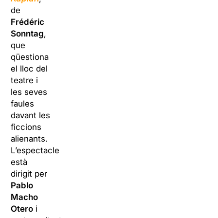
de
Frédéric
Sonntag
,
que
qüestiona
el lloc del
teatre i
les seves
faules
davant les
ficcions
alienants.
L’espectacle
està
dirigit per
Pablo
Macho
Otero
i