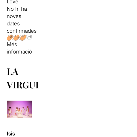
Love
No hi ha
noves
dates
confirmades
Més
informació
LA
VIRGUERIA
Isis