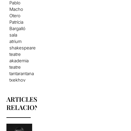
Pablo
Macho
Otero
Patrícia
Bargalló
sala
atrium
shakespeare
teatre
akademia
teatre
tantarantana
txekhov
ARTICLES
RELACIONATS