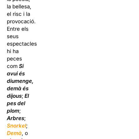
la bellesa,
el risc i la
provocació.
Entre els
seus
espectacles
hi ha
peces
com
Si
avui és
diumenge,
demà és
dijous
;
El
pes del
plom
;
Arbres
;
Snorkel
;
Demà
, o