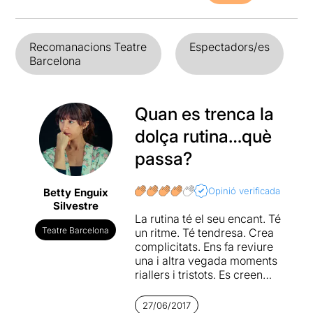
Recomanacions Teatre
Espectadors/es
Barcelona
Quan es trenca la
dolça rutina…què
passa?
Opinió verificada
Betty Enguix
Silvestre
La rutina té el seu encant. Té
Teatre Barcelona
un ritme. Té tendresa. Crea
complicitats. Ens fa reviure
una i altra vegada moments
riallers i tristots. Es creen
unes relacions úniques entre
uns persones úniques,
27/06/2017