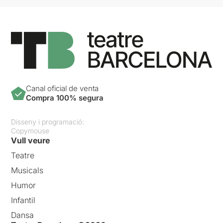
Canal oficial de venta
Compra 100% segura
Disseny i programació:
Copymouse
Vull veure
Teatre
Musicals
Humor
Infantil
Dansa