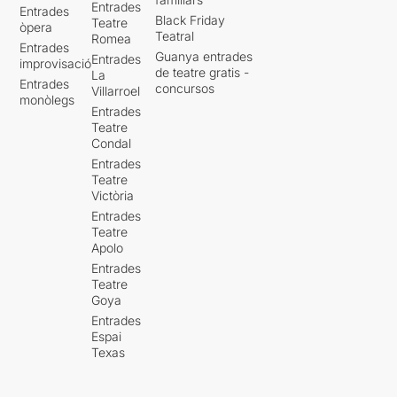
Entrades
Entrades
Black Friday
Teatre
òpera
Teatral
Romea
Entrades
Guanya entrades
Entrades
improvisació
de teatre gratis -
La
Entrades
concursos
Villarroel
monòlegs
Entrades
Teatre
Condal
Entrades
Teatre
Victòria
Entrades
Teatre
Apolo
Entrades
Teatre
Goya
Entrades
Espai
Texas