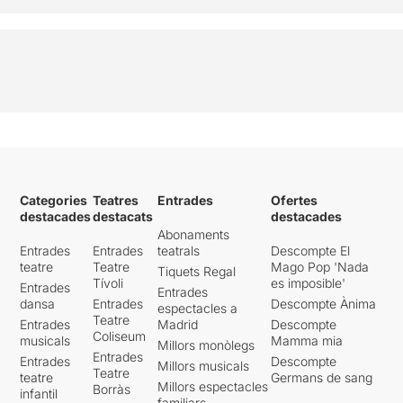
Categories
Teatres
Entrades
Ofertes
destacades
destacats
destacades
Abonaments
Entrades
Entrades
teatrals
Descompte El
teatre
Teatre
Mago Pop 'Nada
Tiquets Regal
Tívoli
es imposible'
Entrades
Entrades
dansa
Entrades
Descompte Ànima
espectacles a
Teatre
Entrades
Madrid
Descompte
Coliseum
musicals
Mamma mia
Millors monòlegs
Entrades
Entrades
Descompte
Millors musicals
Teatre
teatre
Germans de sang
Millors espectacles
Borràs
infantil
familiars