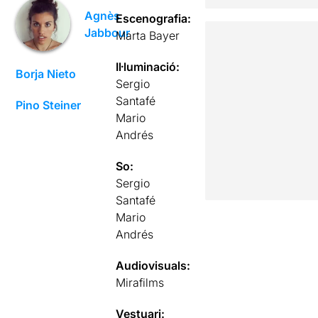
Agnès
Escenografia:
Jabbour
Marta Bayer
Il·luminació:
Borja Nieto
Sergio
Santafé
Pino Steiner
Mario
Andrés
So:
Sergio
Santafé
Mario
Andrés
Audiovisuals:
Mirafilms
Vestuari: