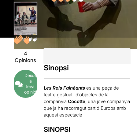
4
Opinions
Sinopsi
Deixa
la
teva
Les Rois Fainéants
es una peça de
opinió
teatre gestual i d’objectes de la
companyia
Cocotte
, una jove companyia
que ja ha recorregut part d’Europa amb
aquest espectacle
SINOPSI