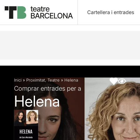
Cartellera i entrades
Descripció
Fitxa artística
Articles
Inici
»
Proximitat
,
Teatre
»
Helena
Comprar entrades per a
Helena