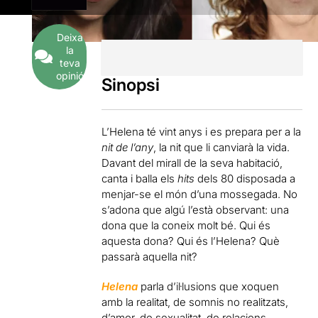
Deixa
la
teva
opinió
Sinopsi
L’Helena té vint anys i es prepara per a la
nit de l’any
, la nit que li canviarà la vida.
Davant del mirall de la seva habitació,
canta i balla els
hits
dels 80 disposada a
menjar-se el món d’una mossegada. No
s’adona que algú l’està observant: una
dona que la coneix molt bé. Qui és
aquesta dona? Qui és l’Helena? Què
passarà aquella nit?
Helena
parla d’il·lusions que xoquen
amb la realitat, de somnis no realitzats,
d’amor, de sexualitat, de relacions