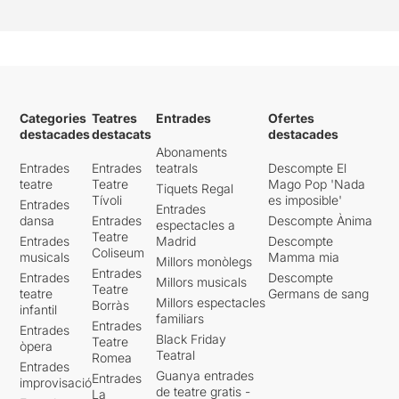
Categories
Teatres
Entrades
Ofertes
destacades
destacats
destacades
Abonaments
Entrades
Entrades
teatrals
Descompte El
teatre
Teatre
Mago Pop 'Nada
Tiquets Regal
Tívoli
es imposible'
Entrades
Entrades
dansa
Entrades
Descompte Ànima
espectacles a
Teatre
Entrades
Madrid
Descompte
Coliseum
musicals
Mamma mia
Millors monòlegs
Entrades
Entrades
Descompte
Millors musicals
Teatre
teatre
Germans de sang
Millors espectacles
Borràs
infantil
familiars
Entrades
Entrades
Black Friday
Teatre
òpera
Teatral
Romea
Entrades
Guanya entrades
Entrades
improvisació
de teatre gratis -
La