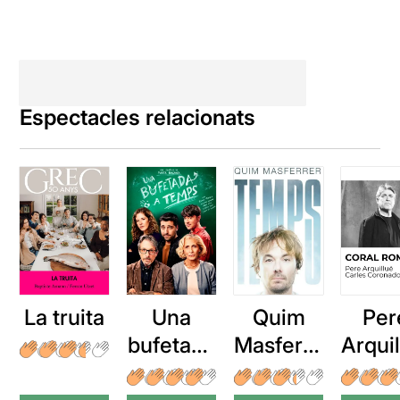
Espectacles relacionats
La truita
Una
Quim
Per
bufetada
Masferre
Arqui
a temps
r: Temps
: Cor