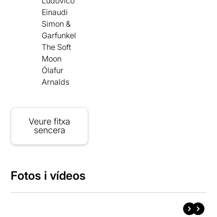
Ludovico
Einaudi
Simon &
Garfunkel
The Soft
Moon
Ólafur
Arnalds
Veure fitxa
sencera
Fotos i vídeos