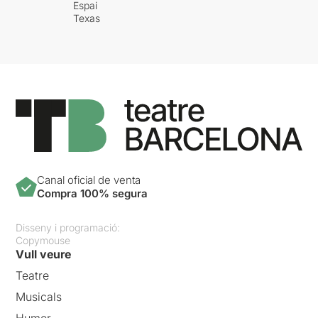
Espai
Texas
Canal oficial de venta
Compra 100% segura
Disseny i programació:
Copymouse
Vull veure
Teatre
Musicals
Humor