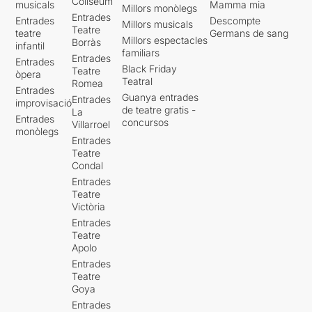
Coliseum
musicals
Mamma mia
Millors monòlegs
Entrades
Entrades
Descompte
Millors musicals
Teatre
teatre
Germans de sang
Millors espectacles
Borràs
infantil
familiars
Entrades
Entrades
Black Friday
Teatre
òpera
Teatral
Romea
Entrades
Guanya entrades
Entrades
improvisació
de teatre gratis -
La
Entrades
concursos
Villarroel
monòlegs
Entrades
Teatre
Condal
Entrades
Teatre
Victòria
Entrades
Teatre
Apolo
Entrades
Teatre
Goya
Entrades