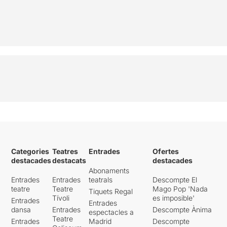
Categories
Teatres
Entrades
Ofertes
destacades
destacats
destacades
Abonaments
Entrades
Entrades
teatrals
Descompte El
teatre
Teatre
Mago Pop 'Nada
Tiquets Regal
Tívoli
es imposible'
Entrades
Entrades
dansa
Entrades
Descompte Ànima
espectacles a
Teatre
Entrades
Madrid
Descompte