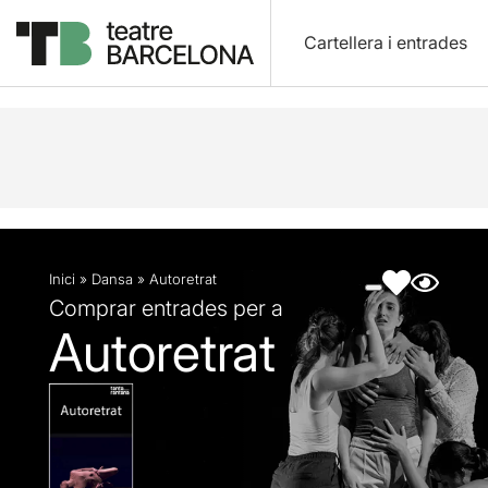
Cartellera i entrades
Descripció
Fitxa artística
Fotos i vídeos
Inici
»
Dansa
»
Autoretrat
Comprar entrades per a
Autoretrat