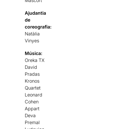
Mascort
Ajudantia
de
coreografia:
Natàlia
Vinyes
Música:
Oreka TX
David
Pradas
Kronos
Quartet
Leonard
Cohen
Appart
Deva
Premal