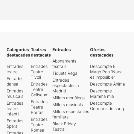
Un altre aspecte que em va
cridar l’atenció és l’ús repetit
de la menció de dies i dates
especials en la realitat, que
tot i que pretenen marcar
esdeveniments clau esdevé
un element que pot
desconnectar l’espectador,
Categories
Teatres
Entrades
Ofertes
fent una mica dispersa en
destacades
destacats
destacades
moments puntuals.
Abonaments
Entrades
Entrades
teatrals
Descompte El
Tot i aquests petits moments
teatre
Teatre
Mago Pop 'Nada
Tiquets Regal
de distensió, l’obra manté la
Tívoli
es imposible'
Entrades
Entrades
seva essència i, en general,
dansa
Entrades
Descompte Ànima
espectacles a
la seva proposta creativa
Teatre
Entrades
Madrid
Descompte
continua sent fresca i
Coliseum
musicals
Mamma mia
Millors monòlegs
estimulant.
Entrades
Entrades
Descompte
Millors musicals
Teatre
teatre
Germans de sang
Podeu llegir la resta de la
Millors espectacles
Borràs
infantil
familiars
meva opinió al següent
Entrades
Entrades
enllaç
Black Friday
Teatre
òpera
Teatral
Romea
Entrades