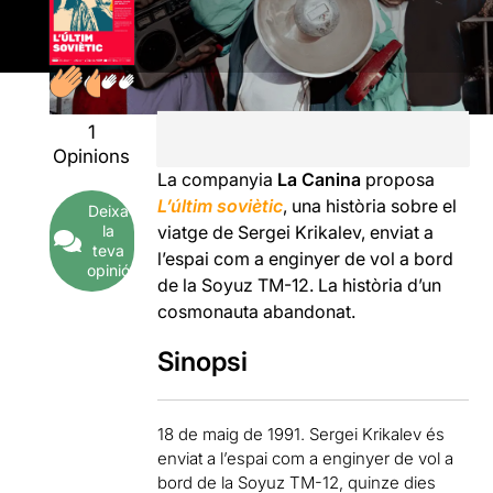
1
Opinions
La companyia
La Canina
proposa
L’últim soviètic
, una història sobre el
Deixa
la
viatge de Sergei Krikalev, enviat a
teva
l’espai com a enginyer de vol a bord
opinió
de la Soyuz TM-12. La història d’un
cosmonauta abandonat.
Sinopsi
18 de maig de 1991. Sergei Krikalev és
enviat a l’espai com a enginyer de vol a
bord de la Soyuz TM-12, quinze dies