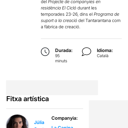
del
Projecte de companyies en
residència El Cicló
durant les
temporades 23-26, dins el
Programa de
suport a la creació
del Tantarantana com
a fàbrica de creació.
Durada:
Idioma:
95
Català
minuts
Fitxa artística
Companyia:
Júlia
La Canina