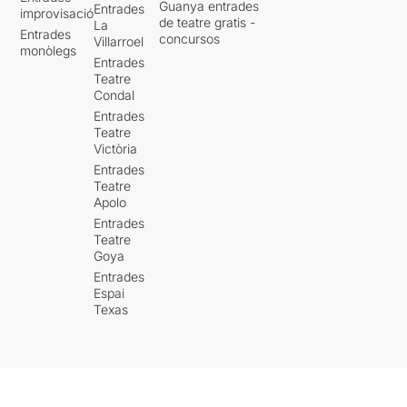
Guanya entrades
Entrades
improvisació
de teatre gratis -
La
Entrades
concursos
Villarroel
monòlegs
Entrades
Teatre
Condal
Entrades
Teatre
Victòria
Entrades
Teatre
Apolo
Entrades
Teatre
Goya
Entrades
Espai
Texas