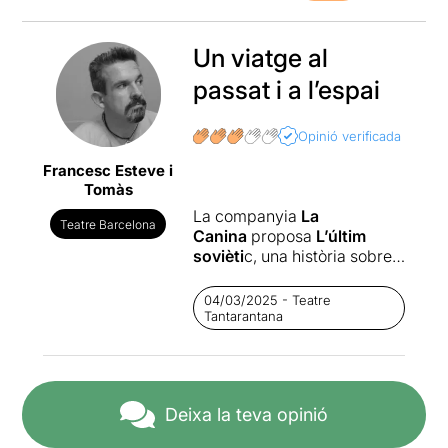
Un viatge al
passat i a l’espai
Opinió verificada
Francesc Esteve i
Tomàs
La companyia
La
Teatre Barcelona
Canina
proposa
L’últim
sovièti
c, una història sobre
el viatge de Sergei Krikalev,
enviat a l’espai com a
04/03/2025 - Teatre
enginyer de vol a bord de la
Tantarantana
Soyuz TM-12. La història
d’un cosmonauta abandonat.
“
L’últim soviètic
” és una
Deixa la teva opinió
obra de teatre força intrigant
i que porta una mirada sobre