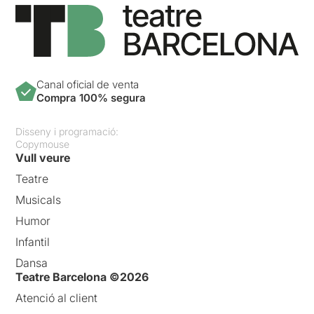
Canal oficial de venta
Compra 100% segura
Disseny i programació:
Copymouse
Vull veure
Teatre
Musicals
Humor
Infantil
Dansa
Teatre Barcelona ©2026
Atenció al client