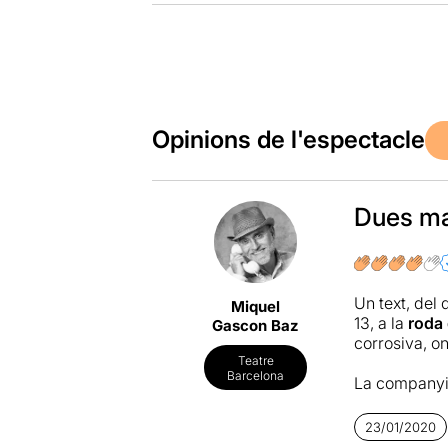
Opinions de l'espectacle
Dues ma
Un text, de
Miquel
13, a la
roda
Gascon Baz
corrosiva, on
Teatre
Barcelona
La company
dirigida i c
23/01/2020
Roland Sch