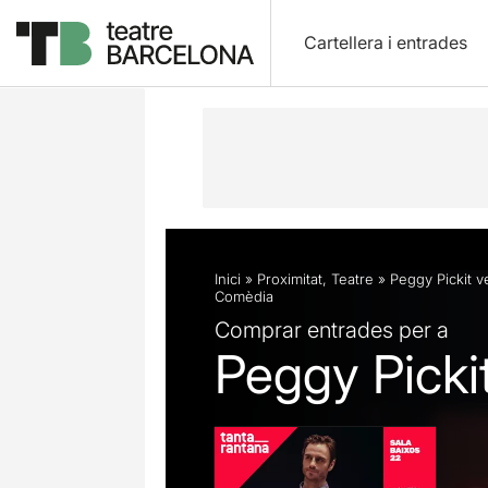
Cartellera i entrades
Descripció
Fitxa artística
Fotos i 
Inici
»
Proximitat
,
Teatre
»
Peggy Pickit v
Comèdia
Comprar entrades per a
Peggy Pickit