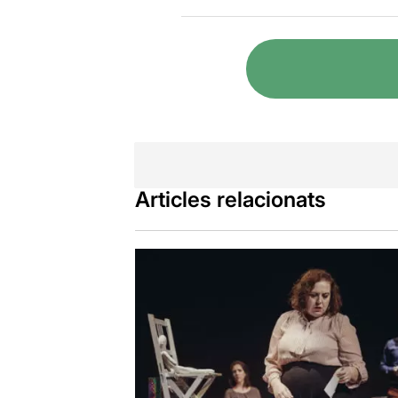
entre les qu
…
.” (El Mal
cicle amb tr
Ara podem v
per
Marta C
24, el paper 
Un treball d
que havien e
d'amistat en 
Articles relacionats
L'altra parel
bellugat de 
"
Aquella noc
espectadors
primera fras
Frustracions
enveges, an
han separat 
han arribat 