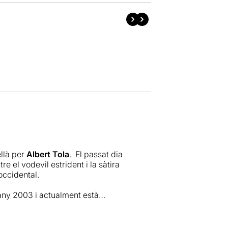
ellà per
Albert Tola
. El passat dia
e el vodevil estrident i la sàtira
occidental.
any 2003 i actualment està
r d’un gran nombre d’obres,