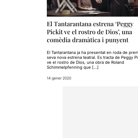
esfumat, incl
Una proposta
i on els "apa
El Tantarantana estrena ‘Peggy
iguals
, on c
Pickit ve el rostro de Dios’, una
magnífic tre
comèdia dramàtica i punyent
Dues realit
africà i la 
El Tantarantana ja ha presentat en roda de prem
representades
seva nova estrena teatral. Es tracta de Peggy Pi
ve el rostro de Dios, una obra de Roland
la Peggy Pick
Schimmelpfenning que […]
El destí ince
14 gener 2020
sentiment de
colpidora
, q
Una posada 
provoquen el
Liz i la Caro
Una reflexió
temps i la d