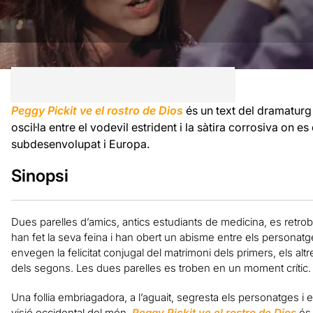
Peggy Pickit ve el rostro de Dios
és un text del dramatur
oscil·la entre el vodevil estrident i la sàtira corrosiva on e
subdesenvolupat i Europa.
Sinopsi
Dues parelles d’amics, antics estudiants de medicina, es retrobe
han fet la seva feina i han obert un abisme entre els personatge
envegen la felicitat conjugal del matrimoni dels primers, els al
dels segons. Les dues parelles es troben en un moment crític.
Una follia embriagadora, a l’aguait, segresta els personatges i el
visió occidental del món.
Peggy Pickit ve el rostro de Dios
és 