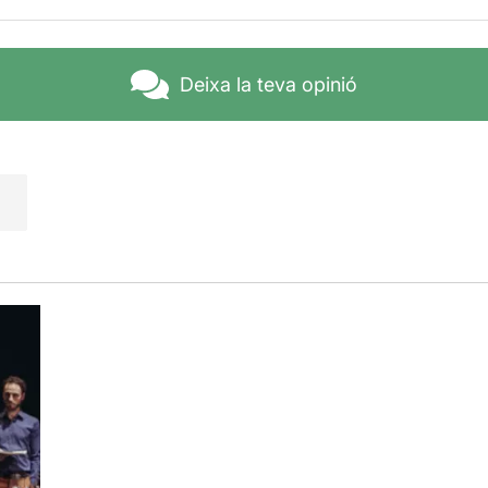
e hem pogut veure “
El drac d’’or
” (Teatre Akademia 2014), i la
dà 2017), ambdues dirigides per Moisès Maicas. L’any 2006 la 
es propostes, “
La dona d’abans
”, “
La nit àrab
” i “
Push up 1-3
”
Deixa la teva opinió
eure aquesta versió castellana
de Peggy Picket dirigida pe
uenca
(Carol),
Mireia Gubianas
(Liz),
Toni Vives
(Frank) i
Mar
de Martin serà interpretat per
Joan Sureda
.
e direcció impecable
que dóna coherència al relat del retrob
studiat juntes la carrera de medecina. Després de sis anys in
un sopar. Una de les parelles, Carol i Martin, han tornat d'una
la, Liz i Frank, van aplaudir l'aventura i van prometre que els a
casa seva.
he fue un desastre
" és la primera frase que diu Frank (Toni V
.
La confrontació entre dues maneres diferents de veure e
e.
, somnis no complerts, realitats no desitjades, acusacions, f
goixes, pors, …
tot va desfilant davant nostra amb una gran 
aquestes dues parelles que no saben trobar el camí del retr
als quaranta anys i viuen un present que no els agrada
, on 