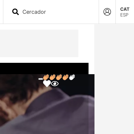
CAT
ESP