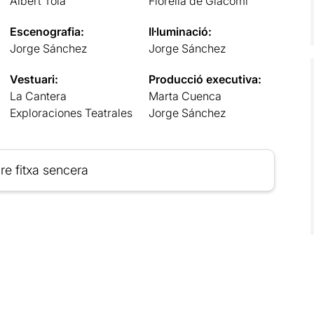
Albert Tola
Fiorella de Giacomi
Escenografia:
Il·luminació:
Jorge Sánchez
Jorge Sánchez
Vestuari:
Producció executiva:
La Cantera
Marta Cuenca
Exploraciones Teatrales
Jorge Sánchez
re fitxa sencera