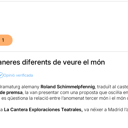
1
neres diferents de veure el món
Opinió verificada
l dramaturg alemany
Roland Schimmelpfennig
, traduït al cast
 de premsa
, la van presentar com una proposta que oscil·la entr
 es qüestiona la relació entre l’anomenat tercer món i el món 
ia
La Cantera
Exploraciones Teatrales,
va néixer a Madrid l’
oordinada per Jorge Sánchez, Marta Cuenca i Anahí Muñoz.
immelpfennig
(Göttingen 1967) és un dramaturg alemany auto