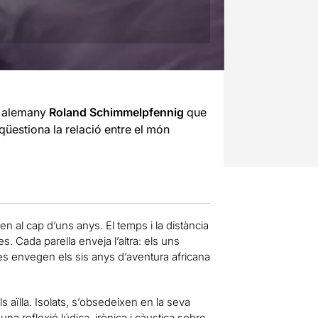
g alemany
Roland Schimmelpfennig
que
s qüestiona la relació entre el món
n al cap d’uns anys. El temps i la distància
s. Cada parella enveja l’altra: els uns
tres envegen els sis anys d’aventura africana
s aïlla. Isolats, s’obsedeixen en la seva
una reflexió lúdica, irònica i càustica sobre