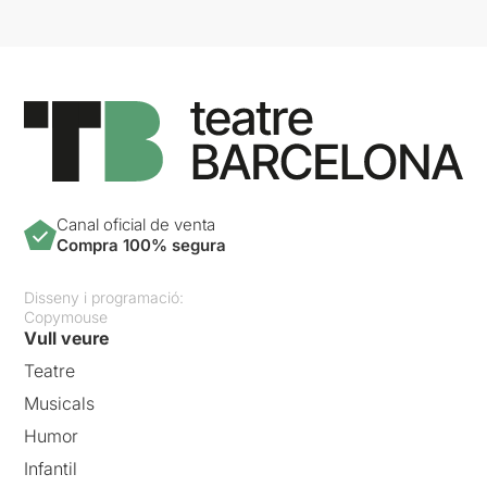
Canal oficial de venta
Compra 100% segura
Disseny i programació:
Copymouse
Vull veure
Teatre
Musicals
Humor
Infantil