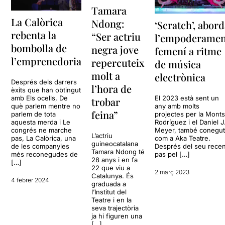
Tamara
La Calòrica
Ndong:
‘Scratch’, abor
rebenta la
“Ser actriu
l’empoderamen
bombolla de
negra jove
femení a ritme
l’emprenedoria
repercuteix
de música
molt a
electrònica
Després dels darrers
l’hora de
èxits que han obtingut
amb Els ocells, De
El 2023 està sent un
trobar
què parlem mentre no
any amb molts
feina”
parlem de tota
projectes per la Mont
aquesta merda i Le
Rodríguez i el Daniel J
congrés ne marche
Meyer, també conegu
L’actriu
pas, La Calòrica, una
com a Aka Teatre.
guineocatalana
de les companyies
Després del seu recen
Tamara Ndong té
més reconegudes de
pas pel […]
28 anys i en fa
[…]
22 que viu a
2 març 2023
Catalunya. És
4 febrer 2024
graduada a
l’Institut del
Teatre i en la
seva trajectòria
ja hi figuren una
[…]