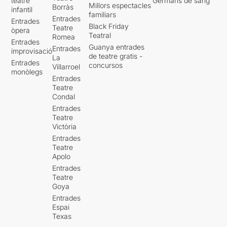
teatre
Germans de sang
Millors espectacles
Borràs
infantil
familiars
Entrades
Entrades
Black Friday
Teatre
òpera
Teatral
Romea
Entrades
Guanya entrades
Entrades
improvisació
de teatre gratis -
La
Entrades
concursos
Villarroel
monòlegs
Entrades
Teatre
Condal
Entrades
Teatre
Victòria
Entrades
Teatre
Apolo
Entrades
Teatre
Goya
Entrades
Espai
Texas