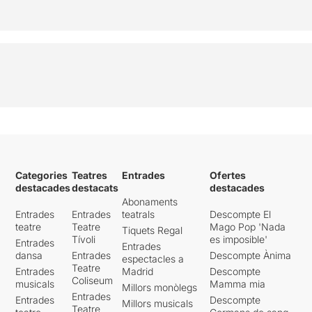
Categories
Teatres
Entrades
Ofertes
destacades
destacats
destacades
Abonaments
Entrades
Entrades
teatrals
Descompte El
teatre
Teatre
Mago Pop 'Nada
Tiquets Regal
Tívoli
es imposible'
Entrades
Entrades
dansa
Entrades
Descompte Ànima
espectacles a
Teatre
Entrades
Madrid
Descompte
Coliseum
musicals
Mamma mia
Millors monòlegs
Entrades
Entrades
Descompte
Millors musicals
Teatre