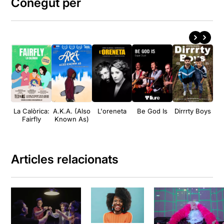
Conegut per
La Calòrica:
A.K.A. (Also
L'oreneta
Be God Is
Dirrrty Boys
R
Fairfly
Known As)
Articles relacionats