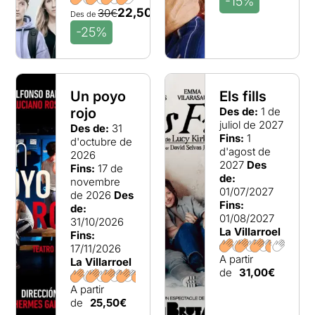
-15%
Galiana, Emma Vilarasau, Vicky Peña,
22,50€
30€
Des de
Rafael Álvarez El Bruixot, Tricicle, Dagoll
-25%
Dagom, La Quadra de Sevilla, Raimon,
Juanjo Puigcorbé, Laia Marull o Clara
Segura, són exemples d’una llarga llista.
Sota la gestió del Grup Focus, La Villarroel
Un poyo
Els fills
s’ha convertit en finestra per a la
rojo
Des de:
1 de
dramatúrgia contemporània, el teatre
juliol de 2027
d’autor viu i, en especial, l’autoria catalana.
Des de:
31
Fins:
1
d'octubre de
d'agost de
2026
2027
Des
Fins:
17 de
de:
novembre
01/07/2027
de 2026
Des
Fins:
de:
01/08/2027
31/10/2026
La Villarroel
Fins:
17/11/2026
A partir
La Villarroel
de
31,00€
A partir
de
25,50€