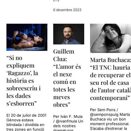
6 desembre 2023
Guillem
“Si no
Clua:
Marta Buchaca
expliquem
“L’amor és
“El TNC hauria
‘Ragazzo’, la
el nexe
de recuperar el
història es
comú en
seu rol de casa
sobreescriu i
totes les
de l’autor catal
les dades
meves
contemporani”
s’esborren”
obres”
Per Sem Pons /
@semponspuig Marta
El 20 de juliol de 2001
Per Iván F. Mula
Buchaca viu un bon
Gènova estava
/ @ivanfmula Un
moment professional.
blindada i dividida en
dels nostres
S’acaba d’estrenar la
tres zones en funció
dramaturgs