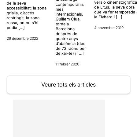
versió cinematogràfic
de la seva
contemporanis
de Litus, la seva obra
accessibilitat: la zona
més
que va fer temporada 
grialla, d’accés
internacionals,
la Flyhard i […]
restringit, la zona
Guillem Clua,
rossa, on no s’hi
torna a
podia […]
4 novembre 2019
Barcelona
després de
quatre anys
29 desembre 2022
d’absència (des
de 73 raons per
deixar-te) i […]
11 febrer 2020
Veure tots els articles