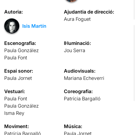
Autoria:
Ajudantia de direcció:
Aura Foguet
Isis Martín
Escenografia:
Il·luminació:
Paula González
Jou Serra
Paula Font
Espai sonor:
Audiovisuals:
Paula Jornet
Mariana Echeverri
Vestuari:
Coreografia:
Paula Font
Patrícia Bargalló
Paula González
Isma Rey
Moviment:
Música:
Patrícia Bargalló
Paula Jornet