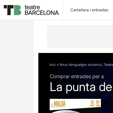
Cartellera i entrades
Descripció
Fitxa artística
Fotos i 
Inici
»
Nous llenguatges escènics
,
Teatr
Comprar entrades per a
La punta de 