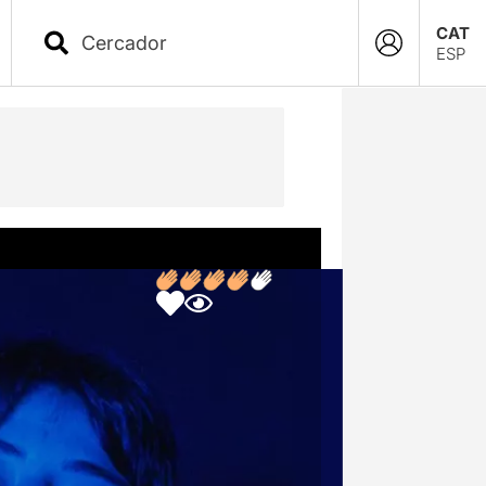
CAT
ESP