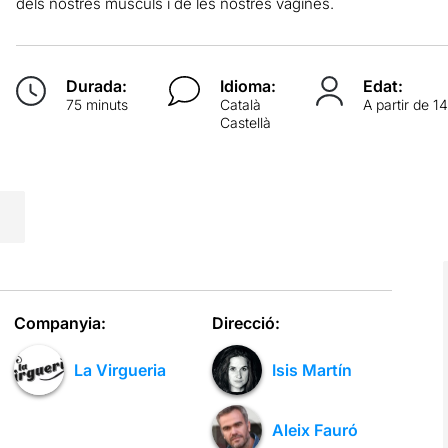
dels nostres músculs i de les nostres vagines.
Durada:
Idioma:
Edat:
75 minuts
Català
A partir de 1
Castellà
Companyia:
Direcció:
La Virgueria
Isis Martín
Aleix Fauró