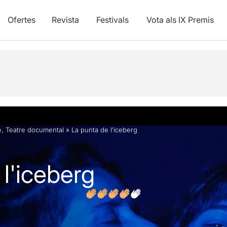
Ofertes
Revista
Festivals
Vota als IX Premis
vídeos
Articles
e
,
Teatre documental
»
La punta de l’iceberg
l'iceberg