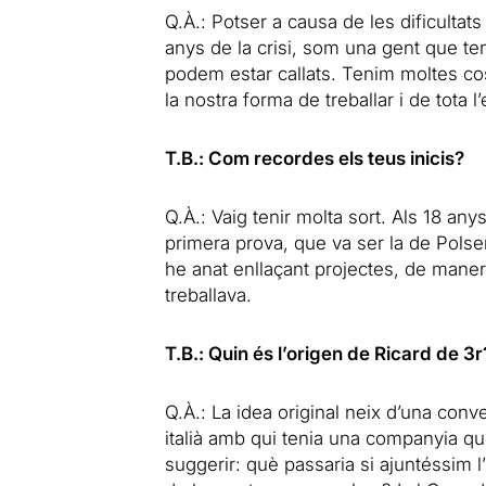
Q.À.: Potser a causa de les dificultat
anys de la crisi, som una gent que t
podem estar callats. Tenim moltes cos
la nostra forma de treballar i de tota 
T.B.: Com recordes els teus inicis?
Q.À.: Vaig tenir molta sort. Als 18 anys
primera prova, que va ser la de Polse
he anat enllaçant projectes, de mane
treballava.
T.B.: Quin és l’origen de Ricard de 3r
Q.À.: La idea original neix d’una conv
italià amb qui tenia una companyia que
suggerir: què passaria si ajuntéssim 