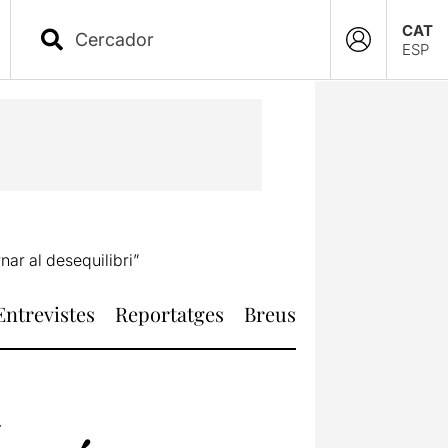
CAT
ESP
nar al desequilibri”
Entrevistes
Reportatges
Breus