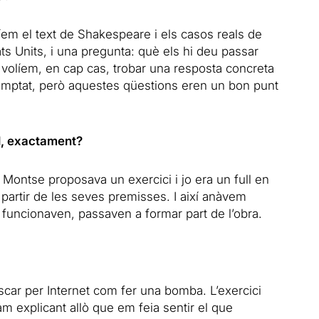
níem el text de Shakespeare i els casos reals de
ts Units, i una pregunta: què els hi deu passar
volíem, en cap cas, trobar una resposta concreta
scomptat, però aquestes qüestions eren un bon punt
ll, exactament?
 Montse proposava un exercici i jo era un full en
 partir de les seves premisses. I així anàvem
i funcionaven, passaven a formar part de l’obra.
car per Internet com fer una bomba. L’exercici
 explicant allò que em feia sentir el que