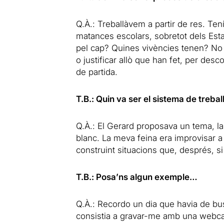
Q.À.: Treballàvem a partir de res. Te
matances escolars, sobretot dels Esta
pel cap? Quines vivències tenen? No 
o justificar allò que han fet, per de
de partida.
T.B.: Quin va ser el sistema de treba
Q.À.: El Gerard proposava un tema, la
blanc. La meva feina era improvisar a
construint situacions que, després, s
T.B.: Posa’ns algun exemple…
Q.À.: Recordo un dia que havia de bus
consistia a gravar-me amb una webcam