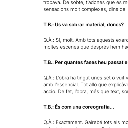
trobava. De sobte, t’adones que és mol
sensacions molt complexes, dins del
T.B.: Us va sobrar material, doncs?
Q.À.: Sí, molt. Amb tots aquests exerc
moltes escenes que després hem hagut
T.B.: Per quantes fases heu passat e
Q.À.: L’obra ha tingut unes set o vui
amb l’essencial. Tot allò que explic
acció. De fet, l’obra, més que text, s
T.B.: És com una coreografia…
Q.À.: Exactament. Gairebé tots els m