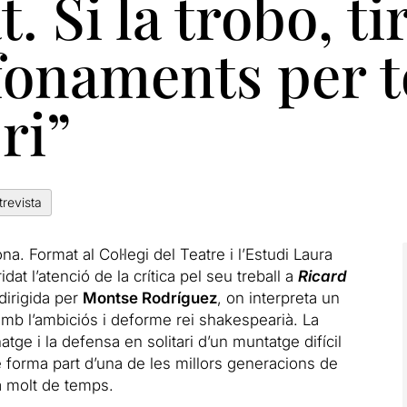
at. Si la trobo, t
fonaments per t
ri”
trevista
a. Format al Col·legi del Teatre i l’Estudi Laura
dat l’atenció de la crítica pel seu treball a
Ricard
dirigida per
Montse Rodríguez
, on interpreta un
mb l’ambiciós i deforme rei shakespearià. La
e i la defensa en solitari d’un muntatge difícil
forma part d’una de les millors generacions de
a molt de temps.