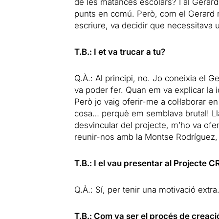
de les matances escolars? I al Gerard 
punts en comú. Però, com el Gerard n
escriure, va decidir que necessitava u
T.B.: I et va trucar a tu?
Q.À.: Al principi, no. Jo coneixia el G
va poder fer. Quan em va explicar la id
Però jo vaig oferir-me a col·laborar e
cosa… perquè em semblava brutal! Llav
desvincular del projecte, m’ho va ofer
reunir-nos amb la Montse Rodríguez, l
T.B.: I el vau presentar al Project
Q.À.: Sí, per tenir una motivació extra
T.B.: Com va ser el procés de creaci