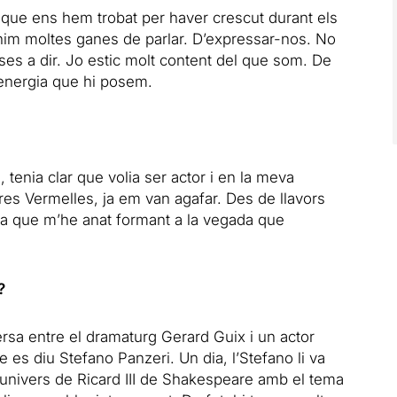
s que ens hem trobat per haver crescut durant els
enim moltes ganes de parlar. D’expressar-nos. No
es a dir. Jo estic molt content del que som. De
l’energia que hi posem.
, tenia clar que volia ser actor i en la meva
res Vermelles, ja em van agafar. Des de llavors
ra que m’he anat formant a la vegada que
?
ersa entre el dramaturg Gerard Guix i un actor
 es diu Stefano Panzeri. Un dia, l’Stefano li va
l’univers de Ricard III de Shakespeare amb el tema