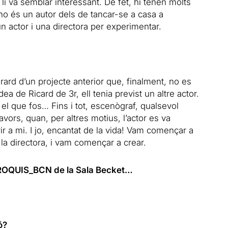
li va semblar interessant. De fet, hi tenen molts
o és un autor dels de tancar-se a casa a
n actor i una directora per experimentar.
erard d’un projecte anterior que, finalment, no es
ea de Ricard de 3r, ell tenia previst un altre actor.
n el que fos… Fins i tot, escenògraf, qualsevol
ors, quan, per altres motius, l’actor es va
ir a mi. I jo, encantat de la vida! Vam començar a
a directora, i vam començar a crear.
e CROQUIS_BCN de la Sala Becket…
.
ó?