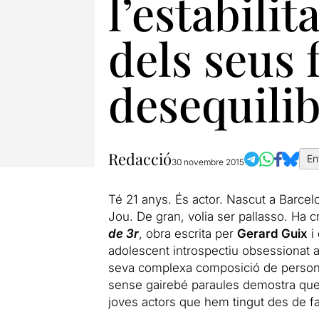
l’estabilit
dels seus 
desequilib
Redacció
En
30 novembre 2015
Té 21 anys. És actor. Nascut a Barcelon
Jou. De gran, volia ser pallasso. Ha cri
de 3r
, obra escrita per
Gerard Guix
i 
adolescent introspectiu obsessionat a
seva complexa composició de personatg
sense gairebé paraules demostra que 
joves actors que hem tingut des de f