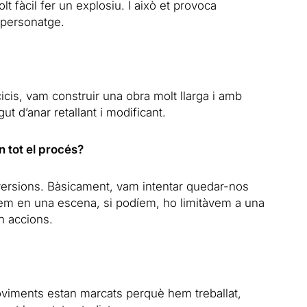
t fàcil fer un explosiu. I això et provoca
 personatge.
icis, vam construir una obra molt llarga i amb
 d’anar retallant i modificant.
n tot el procés?
t versions. Bàsicament, vam intentar quedar-nos
àvem en una escena, si podíem, ho limitàvem a una
ón accions.
oviments estan marcats perquè hem treballat,