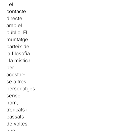
i el
contacte
directe
amb el
públic. El
muntatge
parteix de
la filosofia
i la mística
per
acostar-
se a tres
personatges
sense
nom,
trencats i
passats
de voltes,
que