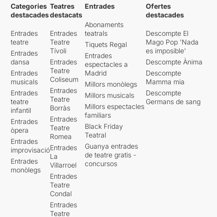
Categories
Teatres
Entrades
Ofertes
destacades
destacats
destacades
Abonaments
Entrades
Entrades
teatrals
Descompte El
teatre
Teatre
Mago Pop 'Nada
Tiquets Regal
Tívoli
es imposible'
Entrades
Entrades
dansa
Entrades
Descompte Ànima
espectacles a
Teatre
Entrades
Madrid
Descompte
Coliseum
musicals
Mamma mia
Millors monòlegs
Entrades
Entrades
Descompte
Millors musicals
Teatre
teatre
Germans de sang
Millors espectacles
Borràs
infantil
familiars
Entrades
Entrades
Black Friday
Teatre
òpera
Teatral
Romea
Entrades
Guanya entrades
Entrades
improvisació
de teatre gratis -
La
Entrades
concursos
Villarroel
monòlegs
Entrades
Teatre
Condal
Entrades
Teatre