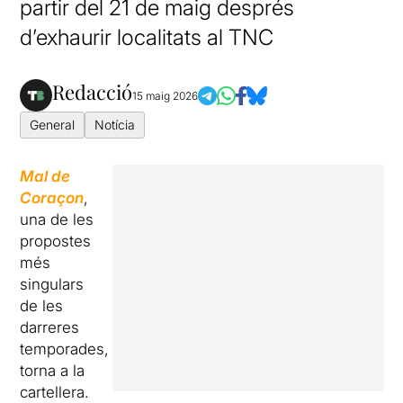
partir del 21 de maig després
d’exhaurir localitats al TNC
Redacció
15 maig 2026
General
Notícia
Mal de
Coraçon
,
una de les
propostes
més
singulars
de les
darreres
temporades,
torna a la
cartellera.