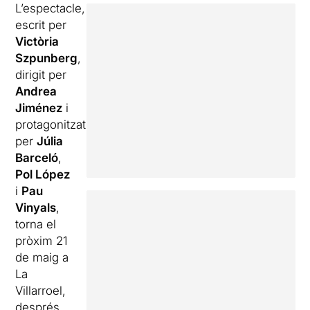
L’espectacle,
escrit per
Victòria
Szpunberg
,
dirigit per
Andrea
Jiménez
i
protagonitzat
per
Júlia
Barceló
,
Pol López
i
Pau
Vinyals
,
torna el
pròxim 21
de maig a
La
Villarroel,
després