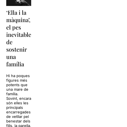
‘Ella i la
‘Sonrisas
Unes
màquina’,
y
vacances a
el pes
lágrimas’
‘Cancun’
inevitable
torna a
per
de
Barcelona
replantejar
sostenir
tota una
La música
una
vida
tornarà a
família
omplir la casa
dels Von
Sol, platja,
Trapp.
còctels i un
Hi ha poques
Sonrisas y
resort
figures més
lágrimas, un
paradisíac.
potents que
dels grans
L’escenari
una mare de
clàssics de la
sembla perfecte
família.
història del
per
Sovint, encara
teatre musical,
desconnectar
són elles les
arribarà al
de la rutina,
principals
Teatre Apolo
però una
encarregades
del 17 al […]
conversa
de vetllar pel
inoportuna pot
benestar dels
27 juliol 2026
convertir unes
fills, la parella,