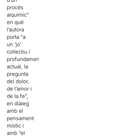
d’un
procés
alquímic”
en què
l’autora
porta “a
un ‘jo’
col·lectiu i
profundament
actual, la
pregunta
del dolor,
de l’amor i
de la fe”,
en diàleg
amb el
pensament
místic i
amb “el