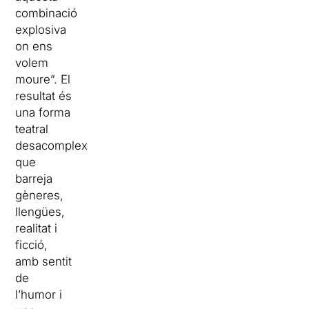
combinació
explosiva
on ens
volem
moure”. El
resultat és
una forma
teatral
desacomplexada,
que
barreja
gèneres,
llengües,
realitat i
ficció,
amb sentit
de
l’humor i