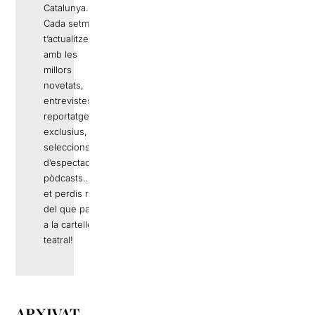
Catalunya.
Cada setmana
t’actualitzem
amb les
millors
novetats,
entrevistes,
reportatges
exclusius,
seleccions
d’espectacles,
pòdcasts… No
et perdis res
del que passa
a la cartellera
teatral!
ARXIVAT