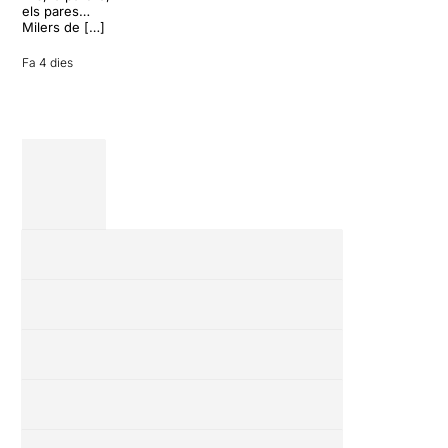
vacances entre
els pares…
amics en una
Milers de […]
revisió completa
de […]
Fa 4 dies
28 juliol 2026