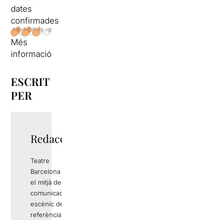
dates
confirmades
Més
informació
ESCRIT
PER
Redacció
Teatre
Barcelona és
el mitjà de
comunicació
escènic de
referència a