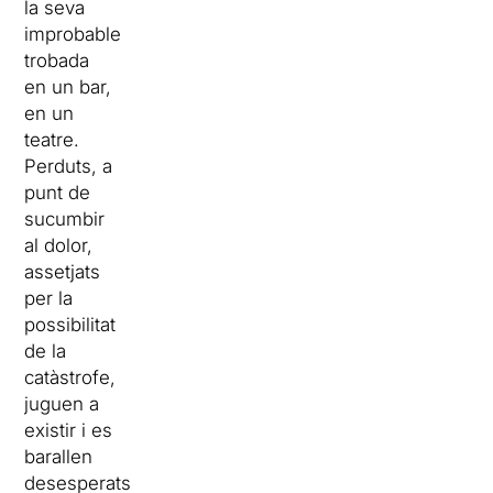
la seva
improbable
trobada
en un bar,
en un
teatre.
Perduts, a
punt de
sucumbir
al dolor,
assetjats
per la
possibilitat
de la
catàstrofe,
juguen a
existir i es
barallen
desesperats