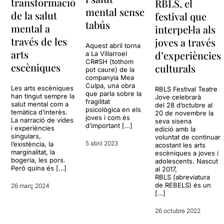
transformació
començar a pensar el text
RBLS, el
amb el públic assistent.
l’espectacle ja apunta en
mental sense
era conscient del repte que
de la salut
festival que
Els personatges són un petit
aquesta direcció, en un dels
deu ser escriure per
tabús
Els mateixos actors s'han
exemple d’una societat que
mental a
interpel·la als
moments més brillants,
adolescents i no caure en
posat en la pell de joves de
té oblidada la salut mental,
través de les
interpretat per una
joves a través
estereotips, i el resultat final
17 anys, et fan viure les
especialment la dels més
Aquest abril torna
“professora de
d’aquest muntatge és
arts
d’experiències
a La Villarroel
emocions de tres joves. Que
joves, on s’està perdent la
matemàtiques” que ens ho
extraordinari, o almenys va
CR#SH (tothom
molts hem passat en la
escèniques
oportunitat de donar eines a
culturals
explica amb tota claredat: és
pot caure) de la
fer aixecar de la cadira a
nostra adolescència. Des de
les persones del futur per
companyia Mea
donant-te de morros que
tots els adolescents que
veure's com a persona
gestionar i entendre la seva
Culpa, una obra
Les arts escèniques
aprèns les pedres del camí.
RBLS Festival Teatre
estaven a la sala.
que parla sobre la
invisible, com a jove que no
vida. Diu en Gerard en un
han tingut sempre la
Jove celebrarà
Ho diu al títol, també, de
fragilitat
en té prou amb els límits
salut mental com a
del 28 d’octubre al
moment de l’obra que ell
l’obra. Tothom pot caure.
psicològica en els
L'hi desitjo una llarga vida a
temàtica d’interès.
20 de novembre la
superats i el que cedeix a fer
treia molt bones notes a
joves i com és
Tothom
cau.
La narració de vides
Cr#ash, tothom pot caure
,
seva sisena
el que no desitja.
l’escola, però que hauria
d’important […]
i experiències
edició amb la
que giri per tots els nostres
suspès un examen sobre la
singulars,
voluntat de continuar
instituts i sales de teatre.
5 abril 2023
Els tres actors en estat de
l’existència, la
acostant les arts
vida. I això sí que hauria de
marginalitat, la
escèniques a joves i
gràcia, amb poca
fer reaccionar.
bogeria, les pors.
adolescents. Nascut
escenografia però molt ben
Però quina és […]
al 2017,
acompanyats per
Imprescindible veure
RBLS (abreviatura
projeccions (sigui per veure
de REBELS) és un
aquest muntatge,
26 març 2024
[…]
converses de whatsapp,
recomanar-lo i anar-hi amb
emojis, memes, ….) per fer el
persones de qualsevol
26 octubre 2022
ritme molt més ràpid. Fins i
edat
. Compartir-lo i