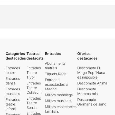
Categories
Teatres
Entrades
Ofertes
destacades
destacats
destacades
Abonaments
Entrades
Entrades
teatrals
Descompte El
teatre
Teatre
Mago Pop 'Nada
Tiquets Regal
Tívoli
es imposible'
Entrades
Entrades
dansa
Entrades
Descompte Ànima
espectacles a
Teatre
Entrades
Madrid
Descompte
Coliseum
musicals
Mamma mia
Millors monòlegs
Entrades
Entrades
Descompte
Millors musicals
Teatre
teatre
Germans de sang
Millors espectacles
Borràs
infantil
familiars
Entrades
Entrades