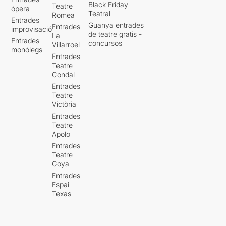
Black Friday
Teatre
òpera
Teatral
Romea
Entrades
Guanya entrades
Entrades
improvisació
de teatre gratis -
La
Entrades
concursos
Villarroel
monòlegs
Entrades
Teatre
Condal
Entrades
Teatre
Victòria
Entrades
Teatre
Apolo
Entrades
Teatre
Goya
Entrades
Espai
Texas