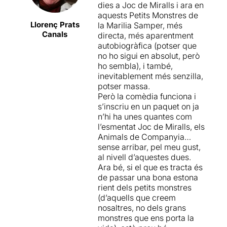
externa a l’altura de les
dies a Joc de Miralls i ara en
circumstàncies tot i que,
aquests Petits Monstres de
malgrat això, l’espectacle té
Llorenç Prats
la Marilia Samper, més
un bon ritme i aconsegueix
Canals
directa, més aparentment
fer passar una bona estona.
autobiogràfica (potser que
no ho sigui en absolut, però
ho sembla), i també,
inevitablement més senzilla,
potser massa.
Però la comèdia funciona i
s’inscriu en un paquet on ja
n’hi ha unes quantes com
l’esmentat Joc de Miralls, els
Animals de Companyia…
sense arribar, pel meu gust,
al nivell d’aquestes dues.
Ara bé, si el que es tracta és
de passar una bona estona
rient dels petits monstres
(d’aquells que creem
nosaltres, no dels grans
monstres que ens porta la