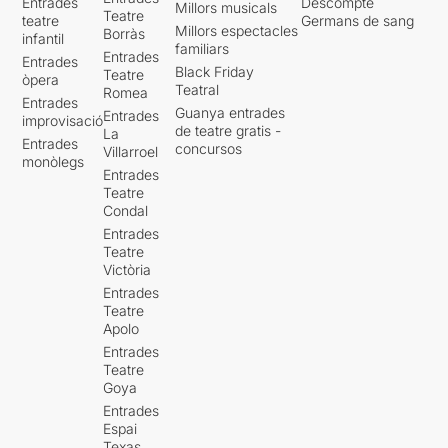
Entrades
Descompte
Millors musicals
Teatre
teatre
Germans de sang
Millors espectacles
Borràs
infantil
familiars
Entrades
Entrades
Black Friday
Teatre
òpera
Teatral
Romea
Entrades
Guanya entrades
Entrades
improvisació
de teatre gratis -
La
Entrades
concursos
Villarroel
monòlegs
Entrades
Teatre
Condal
Entrades
Teatre
Victòria
Entrades
Teatre
Apolo
Entrades
Teatre
Goya
Entrades
Espai
Texas