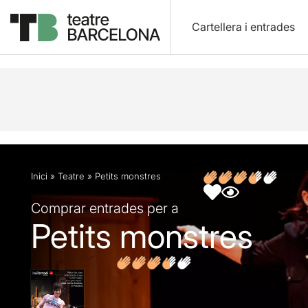
Cartellera i entrades
Descripció
Fitxa artística
Fotos i vídeos
Opin
Inici
»
Teatre
»
Petits monstres
Comprar entrades per a
Petits monstres