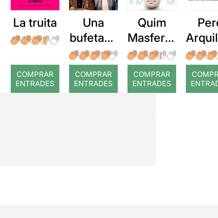
La truita
Una
Quim
Per
bufetada
Masferre
Arqui
a temps
r: Temps
: Cor
romp
COMPRAR
COMPRAR
COMPRAR
COMP
ENTRADES
ENTRADES
ENTRADES
ENTRA