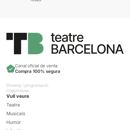
Canal oficial de venta
Compra 100% segura
Disseny i programació:
Copymouse
Vull veure
Teatre
Musicals
Humor