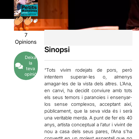
7
Opinions
Sinopsi
Deixa
la
teva
“Tots vivim rodejats de pors, però
opinió
intentem superar-les o, almenys
amagar-les de la vista dels altres. L’Ana,
en canvi, ha decidit conviure amb tots
els seus temors i paranoies i ensenyar-
los sense complexos, acceptant així,
públicament, que la seva vida és i serà
una veritable merda. A punt de fer els 40
anys, artista conceptual a l’atur i vivint de
nou a casa dels seus pares, l’Ana s’ha
convertit en un molest espantall que no