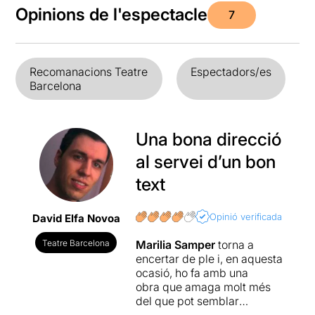
Opinions de l'espectacle
7
Recomanacions Teatre
Espectadors/es
Barcelona
Una bona direcció
al servei d’un bon
text
Opinió verificada
David Elfa Novoa
Teatre Barcelona
Marilia Samper
torna a
encertar de ple i, en aquesta
ocasió, ho fa amb una
obra que amaga molt més
del que pot semblar
d'entrada. Així, durant una