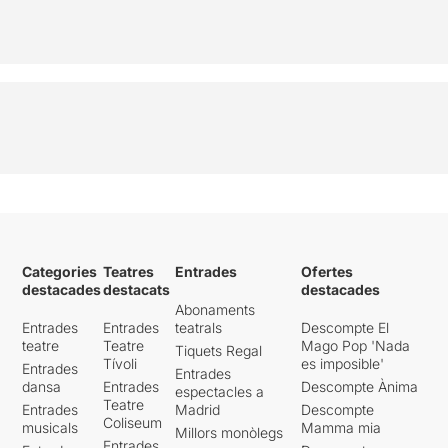
Categories
Teatres
Entrades
Ofertes
destacades
destacats
destacades
Abonaments
Entrades
Entrades
teatrals
Descompte El
teatre
Teatre
Mago Pop 'Nada
Tiquets Regal
Tívoli
es imposible'
Entrades
Entrades
dansa
Entrades
Descompte Ànima
espectacles a
Teatre
Entrades
Madrid
Descompte
Coliseum
musicals
Mamma mia
Millors monòlegs
Entrades