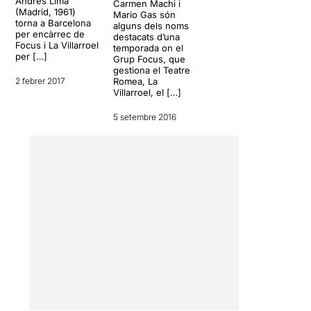
Andrés Lima
Carmen Machi i
(Madrid, 1961)
Mario Gas són
Un dia marxaran, i tot i que
torna a Barcelona
alguns dels noms
sé que ho passaré
per encàrrec de
destacats d’una
Focus i La Villarroel
malament, estaré contenta
temporada on el
per […]
Grup Focus, que
perquè és molt positiu per
gestiona el Teatre
ells. Per descomptat,
2 febrer 2017
Romea, La
m’adaptaré, això ho tinc molt
Villarroel, el […]
clar.
5 setembre 2016
La meva feina com a mare
és fomentar la seva
autonomia fins que acabin
marxant de casa, després
començarà una nova etapa.
Jo de vosaltres no me la
perdria !!!