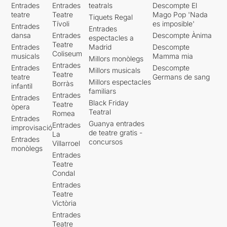
Entrades
Entrades
teatrals
Descompte El
teatre
Teatre
Mago Pop 'Nada
Tiquets Regal
Tívoli
es imposible'
Entrades
Entrades
dansa
Entrades
Descompte Ànima
espectacles a
Teatre
Entrades
Madrid
Descompte
Coliseum
musicals
Mamma mia
Millors monòlegs
Entrades
Entrades
Descompte
Millors musicals
Teatre
teatre
Germans de sang
Millors espectacles
Borràs
infantil
familiars
Entrades
Entrades
Black Friday
Teatre
òpera
Teatral
Romea
Entrades
Guanya entrades
Entrades
improvisació
de teatre gratis -
La
Entrades
concursos
Villarroel
monòlegs
Entrades
Teatre
Condal
Entrades
Teatre
Victòria
Entrades
Teatre