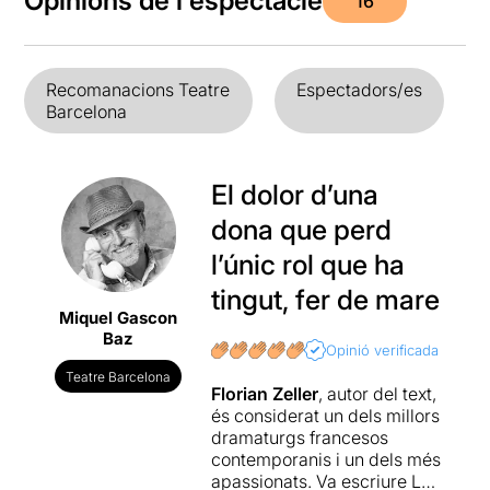
Opinions de l'espectacle
16
Recomanacions Teatre
Espectadors/es
Barcelona
El dolor d’una
dona que perd
l’únic rol que ha
tingut, fer de mare
Miquel Gascon
Baz
Opinió verificada
Teatre Barcelona
Florian Zeller
, autor del text,
és considerat un dels millors
dramaturgs francesos
contemporanis i un dels més
apassionats. Va escriure La