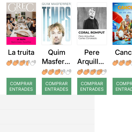
La truita
Quim
Pere
Canc
Masferre
Arquillué
r: Temps
: Coral
romput
COMPRAR
COMPRAR
COMPRAR
COMP
ENTRADES
ENTRADES
ENTRADES
ENTRA