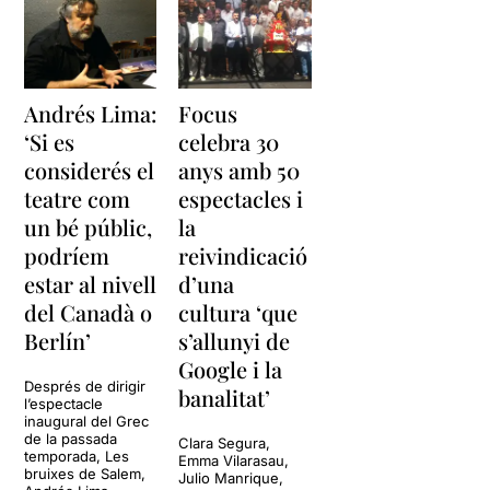
ell. Penseu per un instant el
lligam tan fort que hi ha
entre una mare i el seu fill:
primer de tot el privilegi de
sentir-lo dins teu abans que
Andrés Lima:
Focus
ningú, portar-lo dins i donar-
‘Si es
celebra 30
li el pit.
considerés el
anys amb 50
En el meu cas, la primera
teatre com
espectacles i
fissura d’aquest lligam va
un bé públic,
la
començar el dia que vaig
podríem
reivindicació
deixar de donar-li el pit,
estar al nivell
d’una
després el dia que vaig
deixar de sentir aquella olor
del Canadà o
cultura ‘que
tan característica que fa el
Berlín’
s’allunyi de
cap dels nadons quan són
Google i la
petits. El primer cop que va
Després de dirigir
sortir al cine amb amics vaig
banalitat’
l’espectacle
passar-me la tarda mirant
inaugural del Grec
fotos i plorant mentre
de la passada
Clara Segura,
pensava…s’està fent gran.
temporada, Les
Emma Vilarasau,
bruixes de Salem,
Etc, etc, etc…
Julio Manrique,