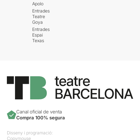
Apolo
Entrades
Teatre
Goya
Entrades
Espai
Texas
Canal oficial de venta
Compra 100% segura
Disseny i programació:
Copymouse