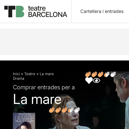
Cartellera i entrades
Descripció
Fitxa artística
Fotos i vídeos
Opin
Inici
»
Teatre
»
La mare
Drama
Comprar entrades per a
La mare