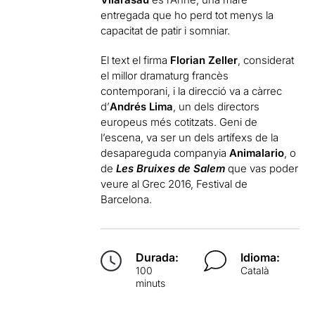
entregada que ho perd tot menys la
capacitat de patir i somniar.
El text el firma
Florian Zeller
, considerat
el millor dramaturg francès
contemporani, i la direcció va a càrrec
d’
Andrés Lima
, un dels directors
europeus més cotitzats. Geni de
l’escena, va ser un dels artífexs de la
desapareguda companyia
Animalario
, o
de
Les Bruixes de Salem
que vas poder
veure al Grec 2016, Festival de
Barcelona.
Durada:
Idioma:
100
Català
minuts