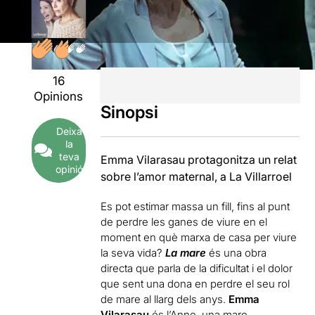
16
Opinions
Sinopsi
Deixa
la
teva
Emma Vilarasau protagonitza un relat
opinió
sobre l’amor maternal, a La Villarroel
Es pot estimar massa un fill, fins al punt
de perdre les ganes de viure en el
moment en què marxa de casa per viure
la seva vida?
La mare
és una obra
directa que parla de la dificultat i el dolor
que sent una dona en perdre el seu rol
de mare al llarg dels anys.
Emma
Vilarasau
és l’Anne, una mare