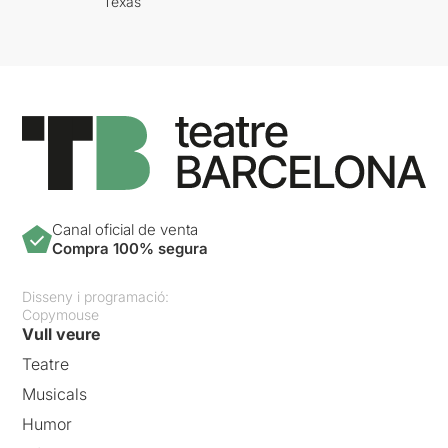
Texas
Canal oficial de venta
Compra 100% segura
Disseny i programació:
Copymouse
Vull veure
Teatre
Musicals
Humor