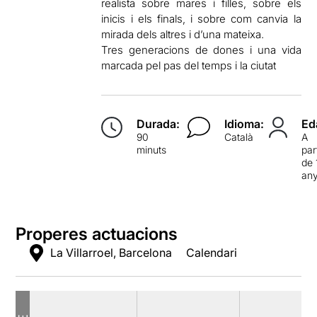
realista sobre mares i filles, sobre els
inicis i els finals, i sobre com canvia la
mirada dels altres i d’una mateixa.
Tres generacions de dones i una vida
marcada pel pas del temps i la ciutat
Durada:
Idioma:
Ed
90
Català
A
minuts
par
de 
an
Properes actuacions
La Villarroel, Barcelona
Calendari