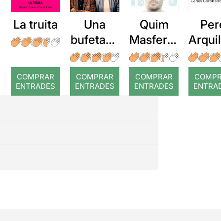
La truita
Una
Quim
Per
bufetada
Masferre
Arqui
a temps
r: Temps
: Cor
romp
COMPRAR
COMPRAR
COMPRAR
COMP
ENTRADES
ENTRADES
ENTRADES
ENTRA