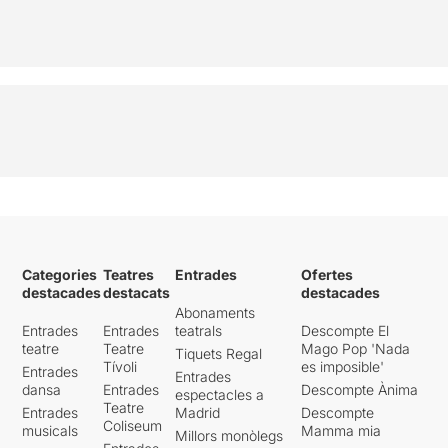
Categories
Teatres
Entrades
Ofertes
destacades
destacats
destacades
Abonaments
Entrades
Entrades
teatrals
Descompte El
teatre
Teatre
Mago Pop 'Nada
Tiquets Regal
Tívoli
es imposible'
Entrades
Entrades
dansa
Entrades
Descompte Ànima
espectacles a
Teatre
Entrades
Madrid
Descompte
Coliseum
musicals
Mamma mia
Millors monòlegs