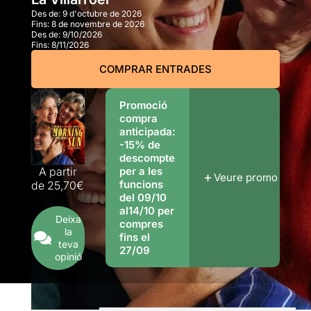
Des de:
9 d'octubre de 2026
Fins:
8 de novembre de 2026
Des de:
9/10/2026
Fins:
8/11/2026
COMPRAR ENTRADES
Promoció
compra
anticipada:
-15% de
descompte
A partir
per a les
Veure promo
funcions
de
25,70€
del 09/10
al14/10 per
Deixa
compres
la
fins el
teva
27/09
opinió