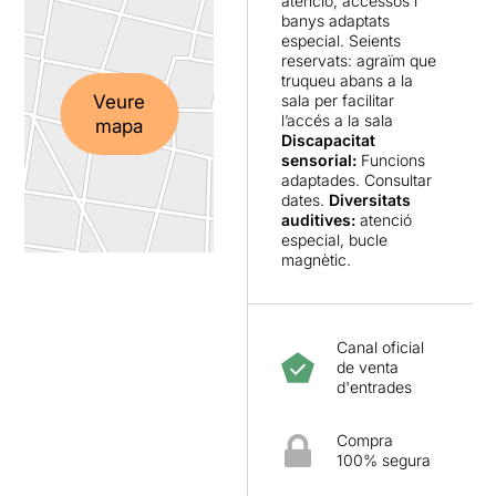
atenció, accessos i
banys adaptats
especial. Seients
reservats: agraïm que
truqueu abans a la
Veure
sala per facilitar
l’accés a la sala
mapa
Discapacitat
sensorial:
Funcions
adaptades. Consultar
dates.
Diversitats
auditives:
atenció
especial, bucle
magnètic.
Canal oficial
de venta
d'entrades
Compra
100% segura