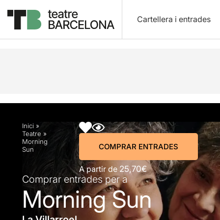
Cartellera i entrades
Descripció
Horaris
Fitxa artística
Info pràctic
Inici
»
Teatre
»
Morning
COMPRAR ENTRADES
Sun
A partir de
25,70€
Comprar entrades per a
Morning Sun
La Villarroel