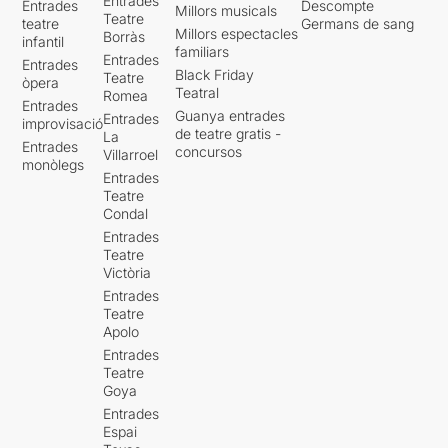
Entrades
Entrades
Descompte
Millors musicals
Teatre
teatre
Germans de sang
Millors espectacles
Borràs
infantil
familiars
Entrades
Entrades
Black Friday
Teatre
òpera
Teatral
Romea
Entrades
Guanya entrades
Entrades
improvisació
de teatre gratis -
La
Entrades
concursos
Villarroel
monòlegs
Entrades
Teatre
Condal
Entrades
Teatre
Victòria
Entrades
Teatre
Apolo
Entrades
Teatre
Goya
Entrades
Espai