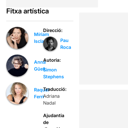
Fitxa artística
Direcció:
Míriam
Pau
Iscla
Roca
Autoria:
Anna
Güell
Simon
Stephens
Traducció:
Raquel
Adriana
Ferri
Nadal
Ajudantia
de