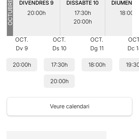
OCTUBRE
DIVENDRES
9
DISSABTE
10
DIUMENG
20:00h
17:30h
18:00h
20:00h
OCT.
OCT.
OCT.
OCT
Dv
9
Ds
10
Dg
11
Dc
1
20:00h
17:30h
18:00h
19:3
20:00h
Veure calendari