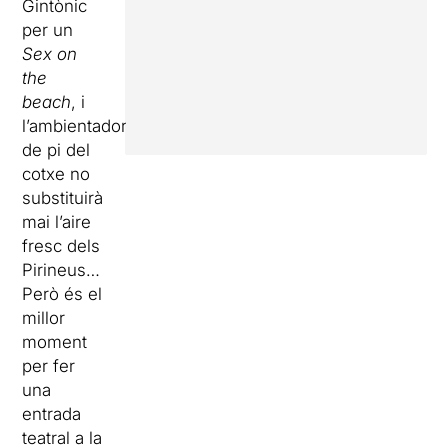
Gintònic
per un
Sex on
the
beach
, i
l’ambientador
de pi del
cotxe no
substituirà
mai l’aire
fresc dels
Pirineus…
Però és el
millor
moment
per fer
una
entrada
teatral a la