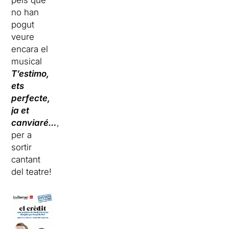
pels que
no han
pogut
veure
encara el
musical
T’estimo,
ets
perfecte,
ja et
canviaré…
,
per a
sortir
cantant
del teatre!