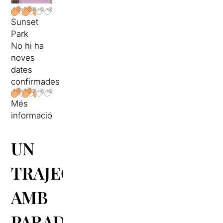
Sunset
Park
No hi ha
noves
dates
confirmades
Més
informació
UN
TRAJECTE
AMB
PARADES