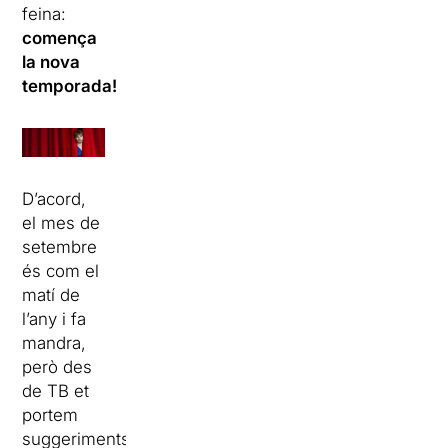
feina:
comença
la nova
temporada!
D’acord,
el mes de
setembre
és com el
matí de
l’any i fa
mandra,
però des
de TB et
portem
suggeriments