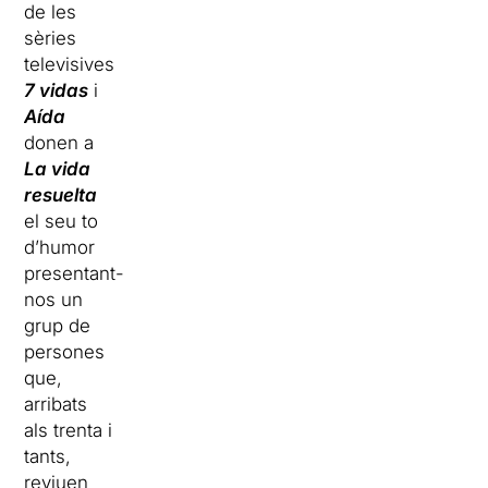
de les
sèries
televisives
7 vidas
i
Aída
donen a
La vida
resuelta
el seu to
d’humor
presentant-
nos un
grup de
persones
que,
arribats
als trenta i
tants,
reviuen