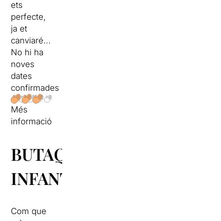
ets
perfecte,
ja et
canviaré...
No hi ha
noves
dates
confirmades
Més
informació
BUTAQUES
INFANTILS
Com que