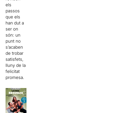
els
passos
que els
han dut a
ser on
són: un
punt no
s’acaben
de trobar
satisfets,
lluny de la
felicitat
promesa.