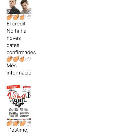
El crèdit
No hi ha
noves
dates
confirmades
Més
informació
T'estimo,