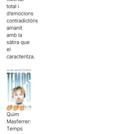
total i
d’emocions
contradictòries,
amanit
amb la
sàtira que
el
caracteritza.
Quim
Masferrer:
Temps