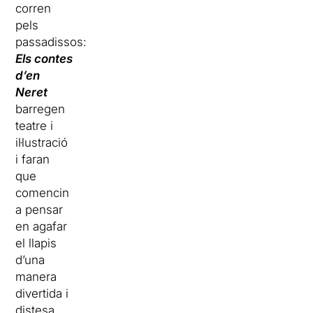
corren
pels
passadissos:
Els contes
d’en
Neret
barregen
teatre i
il·lustració
i faran
que
comencin
a pensar
en agafar
el llapis
d’una
manera
divertida i
distesa.