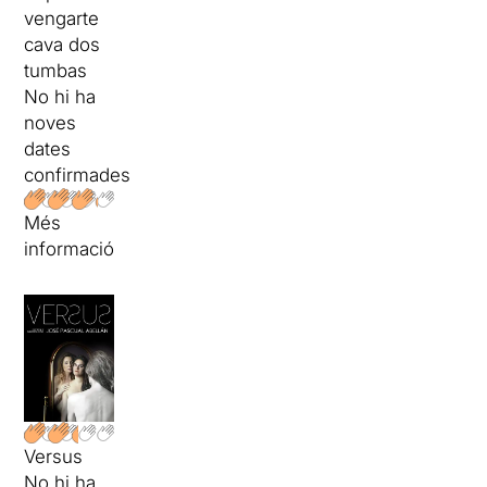
vengarte
cava dos
tumbas
No hi ha
noves
dates
confirmades
Més
informació
Versus
No hi ha