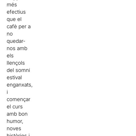
més
efectius
que el
cafè per a
no
quedar-
nos amb
els
llençols
del somni
estival
enganxats,
i
començar
el curs
amb bon
humor,
noves
històries i