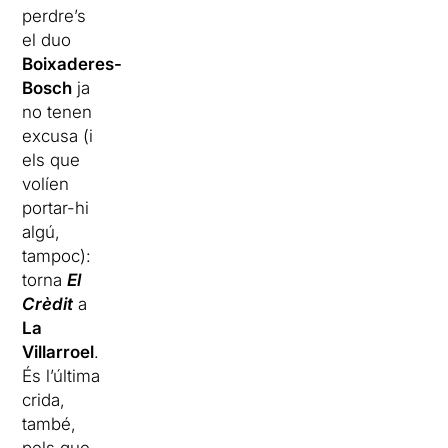
perdre’s
el duo
Boixaderes-
Bosch
ja
no tenen
excusa (i
els que
volíen
portar-hi
algú,
tampoc):
torna
El
Crèdit
a
La
Villarroel
.
És l’última
crida,
també,