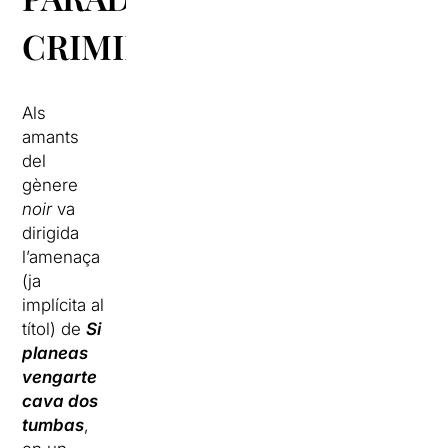
CRIMINALS
Als
amants
del
gènere
noir
va
dirigida
l’amenaça
(ja
implícita al
títol) de
Si
planeas
vengarte
cava dos
tumbas
,