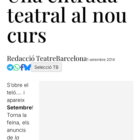
teatral al nou
curs
Redacció TeatreBarcelona
1 setembre 2014
Selecció TB
S’obre el
teló…. i
apareix
Setembre
!
Torna la
feina, els
anuncis
de
la