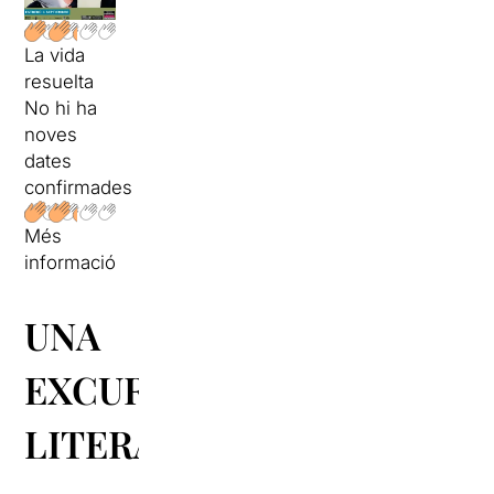
La vida
resuelta
No hi ha
noves
dates
confirmades
Més
informació
UNA
EXCURSIÓ
LITERÀRIA