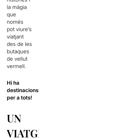
la màgia
que
només
pot viure’s
viatjant
des de les
butaques
de vellut
vermell.
Hi ha
destinacions
per a tots!
UN
VIATGE