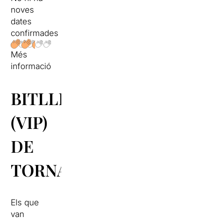
noves
dates
confirmades
Més
informació
BITLLETS
(VIP)
DE
TORNADA
Els que
van