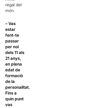
regal del
món.
– Vas
estar
fent-te
passar
per noi
dels 11 als
21 anys,
en plena
edat de
formació
de la
personalitat.
Fins a
quin punt
vas