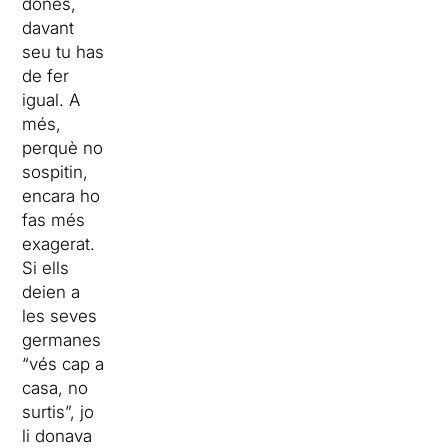
dones,
davant
seu tu has
de fer
igual. A
més,
perquè no
sospitin,
encara ho
fas més
exagerat.
Si ells
deien a
les seves
germanes
“vés cap a
casa, no
surtis”, jo
li donava