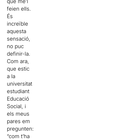
que me’l
feien ells.
És
increïble
aquesta
sensació,
no puc
definir-la.
Com ara,
que estic
a la
universitat
estudiant
Educació
Social, i
els meus
pares em
pregunten:
“com t’ha