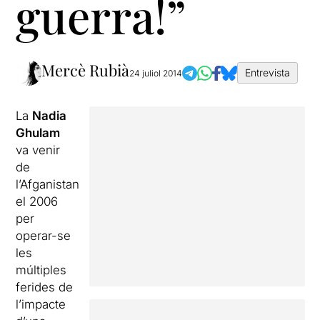
guerra!”
Mercè Rubià
Entrevista
24 juliol 2014
La
Nadia
Ghulam
va venir
de
l’Afganistan
el 2006
per
operar-se
les
múltiples
ferides de
l’impacte