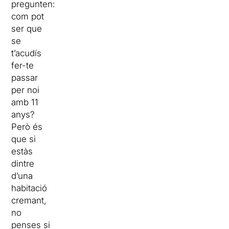
pregunten:
com pot
ser que
se
t’acudís
fer-te
passar
per noi
amb 11
anys?
Però és
que si
estàs
dintre
d’una
habitació
cremant,
no
penses si