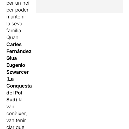
per un noi
per poder
mantenir
la seva
família.
Quan
Carles
Fernández
Giua
i
Eugenio
Szwarcer
(
La
Conquesta
del Pol
Sud
) la
van
conèixer,
van tenir
clar que