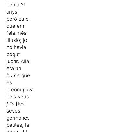
Tenia 21
anys,
però és el
que em
feia més
il·lusió; jo
no havia
pogut
jugar. Allà
era un
home
que
es
preocupava
pels seus
fills
[les
seves
germanes
petites, la