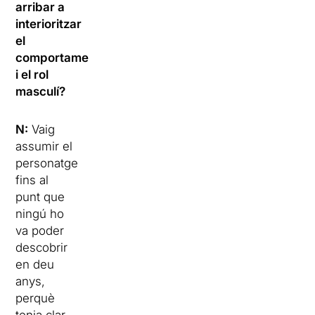
arribar a
interioritzar
el
comportament
i el rol
masculí?
N:
Vaig
assumir el
personatge
fins al
punt que
ningú ho
va poder
descobrir
en deu
anys,
perquè