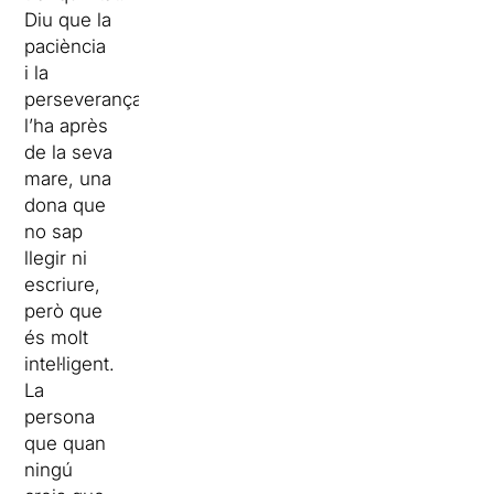
Diu que la
paciència
i la
perseverança
l’ha après
de la seva
mare, una
dona que
no sap
llegir ni
escriure,
però que
és molt
intel·ligent.
La
persona
que quan
ningú