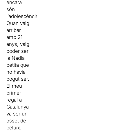
encara
són
l’adolescència!
Quan vaig
arribar
amb 21
anys, vaig
poder ser
la Nadia
petita que
no havia
pogut ser.
El meu
primer
regal a
Catalunya
va ser un
osset de
peluix.