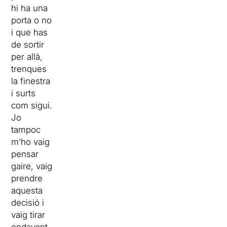
hi ha una
porta o no
i que has
de sortir
per allà,
trenques
la finestra
i surts
com sigui.
Jo
tampoc
m’ho vaig
pensar
gaire, vaig
prendre
aquesta
decisió i
vaig tirar