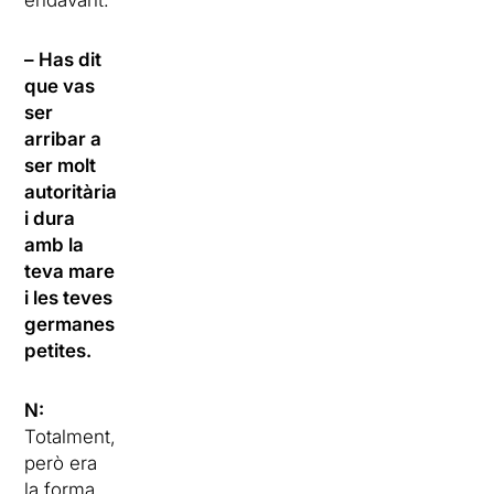
endavant.
– Has dit
que vas
ser
arribar a
ser molt
autoritària
i dura
amb la
teva mare
i les teves
germanes
petites.
N:
Totalment,
però era
la forma