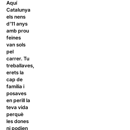
Aquí
Catalunya
els nens
d’11 anys
amb prou
feines
van sols
pel
carrer. Tu
treballaves,
erets la
cap de
família i
posaves
en perill la
teva vida
perquè
les dones
ni podien