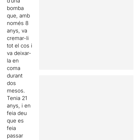
d’una
bomba
que, amb
només 8
anys, va
cremar-li
tot el cos i
va deixar-
la en
coma
durant
dos
mesos.
Tenia 21
anys, i en
feia deu
que es
feia
passar