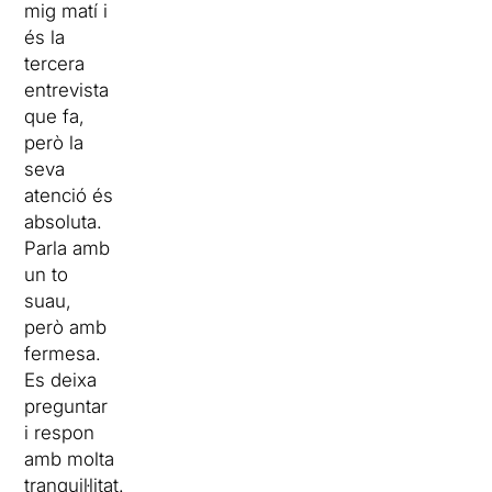
mig matí i
és la
tercera
entrevista
que fa,
però la
seva
atenció és
absoluta.
Parla amb
un to
suau,
però amb
fermesa.
Es deixa
preguntar
i respon
amb molta
tranquil·litat.