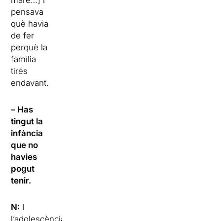
mare…] i
pensava
què havia
de fer
perquè la
família
tirés
endavant.
– Has
tingut la
infància
que no
havies
pogut
tenir.
N:
I
l’adolescència.