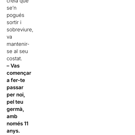
creia que
se’n
pogués
sortir i
sobreviure,
va
mantenir-
se al seu
costat.
– Vas
començar
a fer-te
passar
per noi,
pel teu
germà,
amb
només 11
anys.