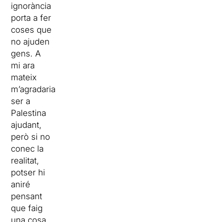
ignorància
porta a fer
coses que
no ajuden
gens. A
mi ara
mateix
m’agradaria
ser a
Palestina
ajudant,
però si no
conec la
realitat,
potser hi
aniré
pensant
que faig
una cosa