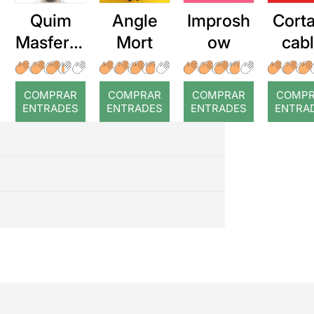
Quim
Angle
Improsh
Corta
Masferre
Mort
ow
cab
r: Temps
roj
COMPRAR
COMPRAR
COMPRAR
COMP
ENTRADES
ENTRADES
ENTRADES
ENTRA