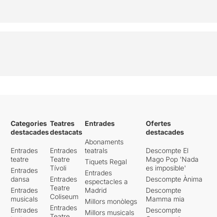
Categories
Teatres
Entrades
Ofertes
destacades
destacats
destacades
Abonaments
Entrades
Entrades
teatrals
Descompte El
teatre
Teatre
Mago Pop 'Nada
Tiquets Regal
Tívoli
es imposible'
Entrades
Entrades
dansa
Entrades
Descompte Ànima
espectacles a
Teatre
Entrades
Madrid
Descompte
Coliseum
musicals
Mamma mia
Millors monòlegs
Entrades
Entrades
Descompte
Millors musicals
Teatre