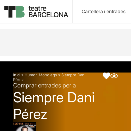
Cartellera i entrades
Descripció
Fitxa artística
Inici
»
Humor
,
Monòlegs
»
Siempre Dani
Pérez
Comprar entrades per a
Siempre Dani
Pérez