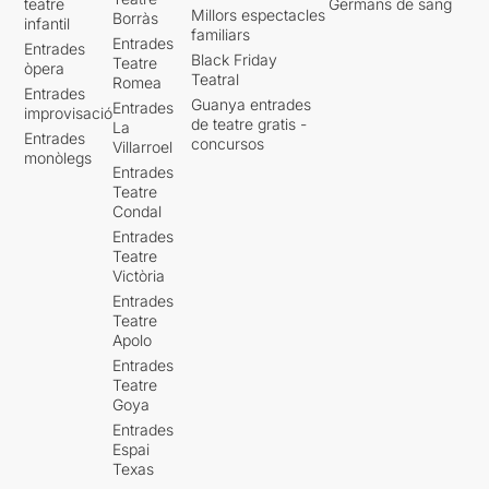
teatre
Germans de sang
Millors espectacles
Borràs
infantil
familiars
Entrades
Entrades
Black Friday
Teatre
òpera
Teatral
Romea
Entrades
Guanya entrades
Entrades
improvisació
de teatre gratis -
La
Entrades
concursos
Villarroel
monòlegs
Entrades
Teatre
Condal
Entrades
Teatre
Victòria
Entrades
Teatre
Apolo
Entrades
Teatre
Goya
Entrades
Espai
Texas