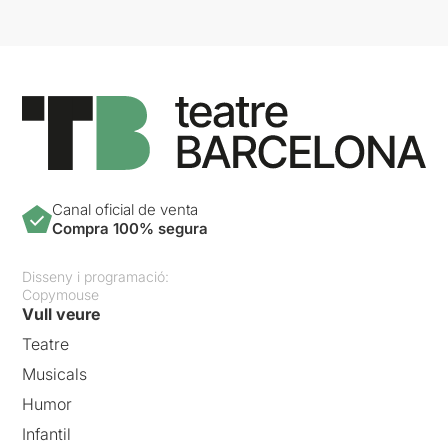
Canal oficial de venta
Compra 100% segura
Disseny i programació:
Copymouse
Vull veure
Teatre
Musicals
Humor
Infantil