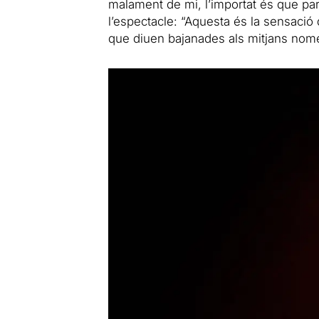
malament de mi, l’importat és que parli
l’espectacle: “Aquesta és la sensació
que diuen bajanades als mitjans nomé