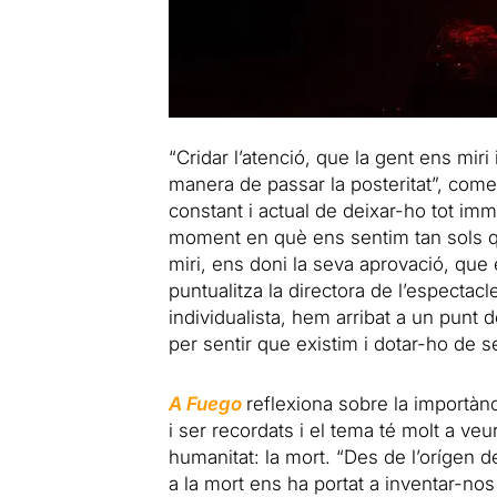
“Cridar l’atenció, que la gent ens miri
manera de passar la posteritat”, come
constant i actual de deixar-ho tot imm
moment en què ens sentim tan sols qu
miri, ens doni la seva aprovació, que e
puntualitza la directora de l’especta
individualista, hem arribat
a
un punt de
per sentir que existim i dotar-ho de se
A
Fuego
reflexiona sobre la importàn
i ser recordats i el tema té molt
a
veur
humanitat: la mort. “Des de l’orígen
a
la mort ens ha portat
a
inventar-nos 