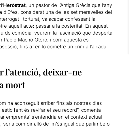
d’
Heròstrat
, un pastor de l’Antiga Grècia que l’any
 d’Efes, considerat una de les set meravelles del
terrogat i torturat, va acabar confessant la
re aquell acte: passar
a
la posteritat. En aquest
au de comèdia, veurem la fascinació que desperta
, en Pablo Macho Otero, i com aquesta es
bsessió, fins
a
fer-lo cometre un crim
a
l’alçada
r l’atenció, deixar-ne
a mort
m ha aconseguit arribar fins als nostres dies i
stic fent és revifar el seu record”, comenta
ar empremta’ s’entendria en el context actual
 seria com dir allò de ‘m’és igual que parlin bé o