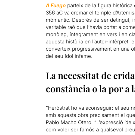
A
Fuego
parteix de la figura històrica 
356 aC va cremar el temple d’Artemisa
món antic. Després de ser detingut, in
veritable raó que l’havia portat
a
comet
monòleg, íntegrament en vers i en cl
aquesta història en l’autor-intèrpret
converteix progressivament en una o
del seu ídol infame.
La necessitat de crida
constància o la por
a
l
“Heròstrat ho va aconseguir: el seu no
amb aquesta obra precisament el que e
Pablo Macho Otero. “L’expressió ‘deix
com voler ser famós
a
qualsevol preu,