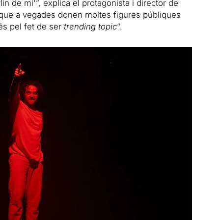
n de mi'”, explica el protagonista i director de
 que
a
vegades donen moltes figures públiques
s pel fet de ser
trending topic
“.