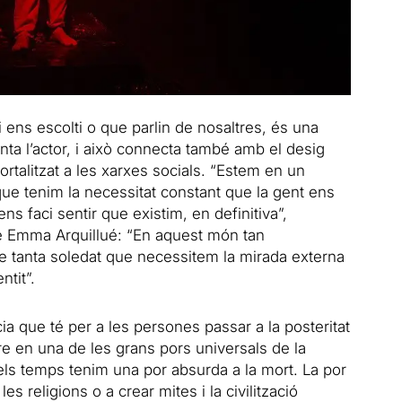
 i ens escolti o que parlin de nosaltres, és una
nta l’actor, i això connecta també amb el desig
ortalitzat
a
les xarxes socials. “Estem en un
e tenim la necessitat constant que la gent ens
ns faci sentir que existim, en definitiva”,
cle Emma Arquillué: “En aquest món tan
 tanta soledat que necessitem la mirada externa
ntit”.
cia que té per
a
les persones passar
a
la posteritat
e en una de les grans pors universals de la
 dels temps tenim una por absurda
a
la mort. La por
les religions o
a
crear mites i la civilització