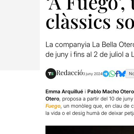
‘A Fuego’
clàssics so
La companyia La Bella Oter
de juny i fins al 2 de juliol a
Redacció
No
3 juny 2024
Emma Arquillué
i
Pablo Macho Otero
Otero
, proposa
a
partir del 10 de juny 
Fuego
, un monòleg que, en clau de c
la vida o el desig humà de deixar pet