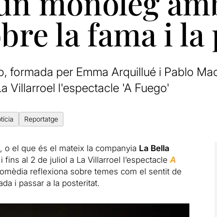
, un monòleg am
bre la fama i la
o, formada per Emma Arquillué i Pablo Mac
 La Villarroel l'espectacle 'A Fuego'
tícia
Reportatge
, o el que és el mateix la companyia
La Bella
i fins al 2 de juliol
a
La Villarroel l’espectacle
A
omèdia reflexiona sobre temes com el sentit de
jada i passar
a
la posteritat.