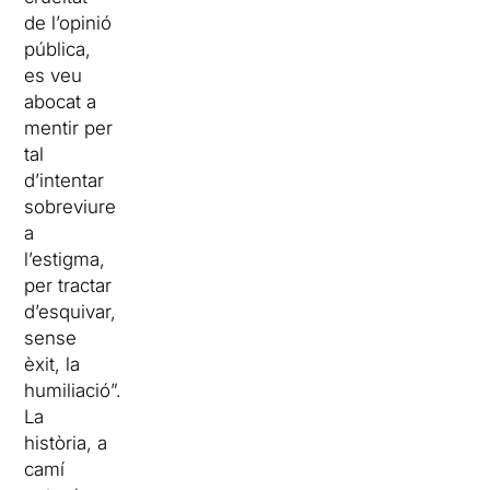
de l’opinió
pública,
es veu
abocat a
mentir per
tal
d’intentar
sobreviure
a
l’estigma,
per tractar
d’esquivar,
sense
èxit, la
humiliació”.
La
història, a
camí