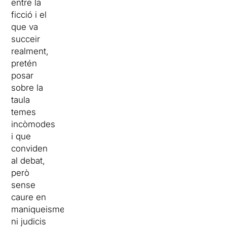
entre la
ficció i el
que va
succeir
realment,
pretén
posar
sobre la
taula
temes
incòmodes
i que
conviden
al debat,
però
sense
caure en
maniqueismes
ni judicis