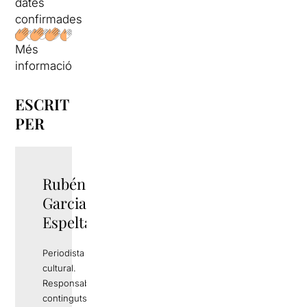
dates
confirmades
Més
informació
ESCRIT
PER
Rubén
TWITTER
Garcia
Espelta
Periodista i gestor
cultural.
Responsable de
continguts editorials