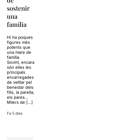
Barcelona
replantejar
sostenir
tota una
La música
una
vida
tornarà a
família
omplir la casa
dels Von
Sol, platja,
Trapp.
còctels i un
Hi ha poques
Sonrisas y
resort
figures més
lágrimas, un
paradisíac.
potents que
dels grans
L’escenari
una mare de
clàssics de la
sembla perfecte
família.
història del
per
Sovint, encara
teatre musical,
desconnectar
són elles les
arribarà al
de la rutina,
principals
Teatre Apolo
però una
encarregades
del 17 al […]
conversa
de vetllar pel
inoportuna pot
benestar dels
27 juliol 2026
convertir unes
fills, la parella,
vacances entre
els pares…
amics en una
Milers de […]
revisió completa
de […]
Fa 5 dies
28 juliol 2026