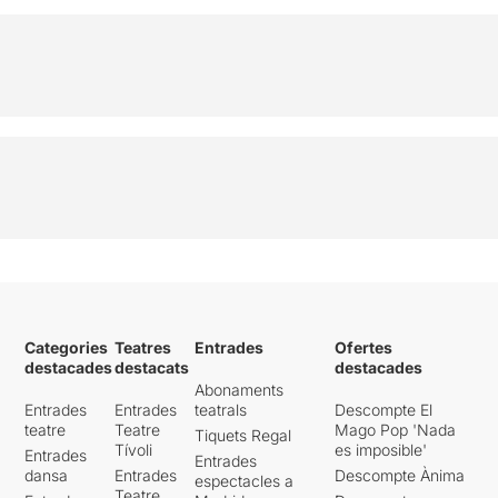
Categories
Teatres
Entrades
Ofertes
destacades
destacats
destacades
Abonaments
Entrades
Entrades
teatrals
Descompte El
teatre
Teatre
Mago Pop 'Nada
Tiquets Regal
Tívoli
es imposible'
Entrades
Entrades
dansa
Entrades
Descompte Ànima
espectacles a
Teatre