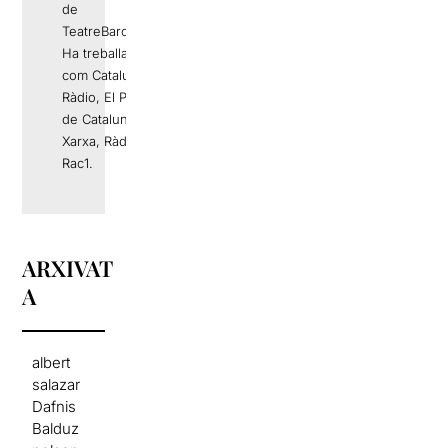
de
TeatreBarcelona.com
Ha treballat a mitjans
com Catalunya
Ràdio, El Periódico
de Catalunya, La
Xarxa, Ràdio 4 o
Rac1.
ARXIVAT
A
albert
salazar
Dafnis
Balduz