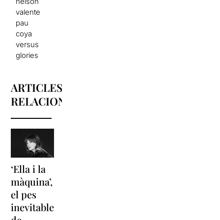
nelson
valente
pau
coya
versus
glories
ARTICLES
RELACIONATS
‘Ella i la
‘Sonrisas
Unes
màquina’,
y
vacances a
el pes
lágrimas’
‘Cancun’
inevitable
torna a
per
de