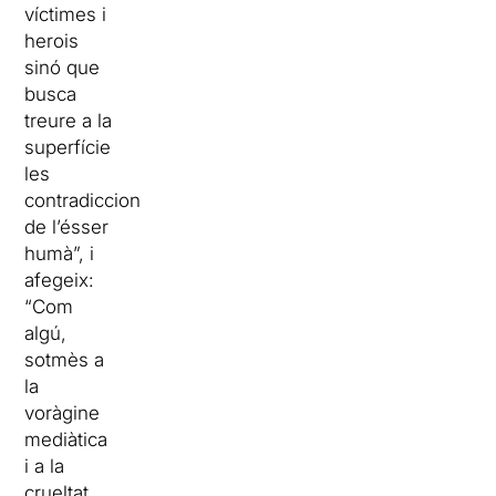
víctimes i
herois
sinó que
busca
treure a la
superfície
les
contradiccions
de l’ésser
humà”, i
afegeix:
“Com
algú,
sotmès a
la
voràgine
mediàtica
i a la
crueltat