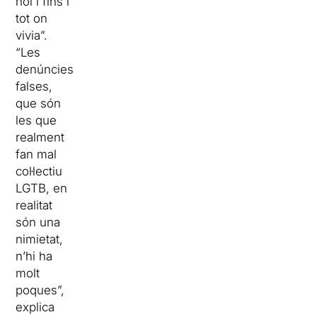
noi i fins i
tot on
vivia”.
“Les
denúncies
falses,
que són
les que
realment
fan mal
col·lectiu
LGTB, en
realitat
són una
nimietat,
n’hi ha
molt
poques”,
explica