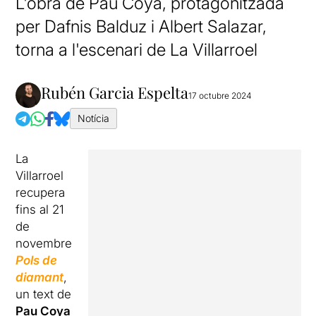
L'obra de Pau Coya, protagonitzada
per Dafnis Balduz i Albert Salazar,
torna a l'escenari de La Villarroel
Rubén Garcia Espelta
17 octubre 2024
Notícia
La
Villarroel
recupera
fins al 21
de
novembre
Pols de
diamant
,
un text de
Pau Coya