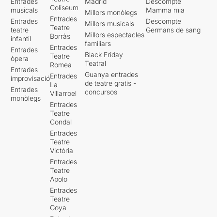
Entrades
Madrid
Descompte
Coliseum
musicals
Mamma mia
Millors monòlegs
Entrades
Entrades
Descompte
Millors musicals
Teatre
teatre
Germans de sang
Millors espectacles
Borràs
infantil
familiars
Entrades
Entrades
Black Friday
Teatre
òpera
Teatral
Romea
Entrades
Guanya entrades
Entrades
improvisació
de teatre gratis -
La
Entrades
concursos
Villarroel
monòlegs
Entrades
Teatre
Condal
Entrades
Teatre
Victòria
Entrades
Teatre
Apolo
Entrades
Teatre
Goya