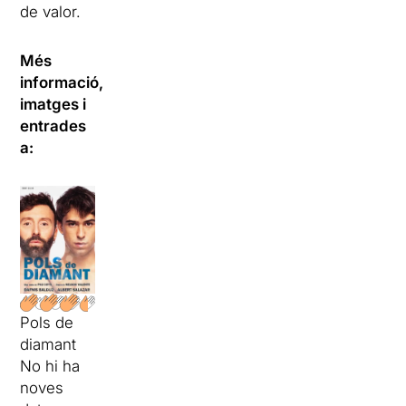
de valor.
Més
informació,
imatges i
entrades
a:
Pols de
diamant
No hi ha
noves