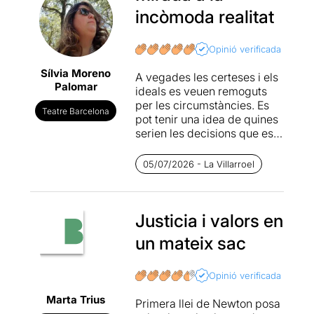
incòmoda realitat
Opinió verificada
Sílvia Moreno
A vegades les certeses i els
Palomar
ideals es veuen remoguts
per les circumstàncies. Es
Teatre Barcelona
pot tenir una idea de quines
serien les decisions que es
prendrien en una o altra
situació, però la veritat és
05/07/2026 - La Villarroel
que la realitat provoca
canvis de pensament o crea
dubtes inesperats. Al final,
res pot ser totalment blanc o
Justicia i valors en
negre.
un mateix sac
Eu Manzanares proposa en
aquesta obra una reflexió
Opinió verificada
sobre allò que és just o
Marta Trius
injust, una determinació que
Primera llei de Newton posa