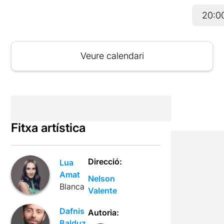
20:0
Veure calendari
Fitxa artística
Direcció:
Lua
Amat
Nelson
Blanca
Valente
Dafnis
Autoria:
Balduz