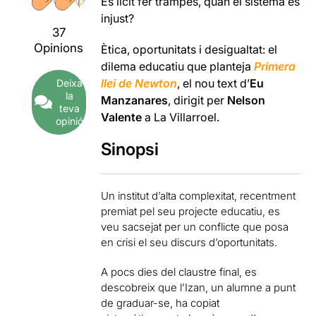
És lícit fer trampes, quan el sistema és
injust?
37
Opinions
Ètica, oportunitats i desigualtat: el
dilema educatiu que planteja
Primera
llei de Newton
, el nou text d’
Eu
Deixa
la
Manzanares
, dirigit per
Nelson
teva
Valente
a La Villarroel.
opinió
Sinopsi
Un institut d’alta complexitat, recentment
premiat pel seu projecte educatiu, es
veu sacsejat per un conflicte que posa
en crisi el seu discurs d’oportunitats.
A pocs dies del claustre final, es
descobreix que l’Izan, un alumne a punt
de graduar-se, ha copiat