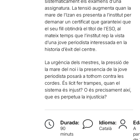
sistemàticament els exàmens d’una
assignatura. La tensió augmenta quan la
mare de l’Izan es presenta a l’institut per
demanar un certificat que garanteixi que
el seu fill obtindrà el títol de l’ESO, al
mateix temps que l’institut rep la vista
d’una jove periodista interessada en la
historia d’èxit del centre.
La urgència dels mestres, la pressió de
la mare del noi i la presencia de la jove
periodista posarà a tothom contra les
cordes. És lícit fer trampes, quan el
sistema és injust? O és precisament així,
que es perpetua la injustícia?
Durada:
Idioma:
Ed
90
Català
A
minuts
par
de 