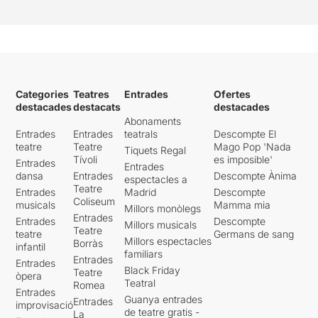
Categories
Teatres
Entrades
Ofertes
destacades
destacats
destacades
Abonaments
Entrades
Entrades
teatrals
Descompte El
teatre
Teatre
Mago Pop 'Nada
Tiquets Regal
Tívoli
es imposible'
Entrades
Entrades
dansa
Entrades
Descompte Ànima
espectacles a
Teatre
Entrades
Madrid
Descompte
Coliseum
musicals
Mamma mia
Millors monòlegs
Entrades
Entrades
Descompte
Millors musicals
Teatre
teatre
Germans de sang
Millors espectacles
Borràs
infantil
familiars
Entrades
Entrades
Black Friday
Teatre
òpera
Teatral
Romea
Entrades
Guanya entrades
Entrades
improvisació
de teatre gratis -
La