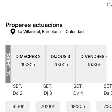
an
Properes actuacions
La Villarroel, Barcelona
Calendari
SETEMBRE
DIMECRES
2
DIJOUS
3
DIVENDRES
4
19:30h
20:00h
19:30h
SET.
SET.
SET.
SET
Dc
2
Dj
3
Dv
4
Ds
19:30h
20:00h
19:30h
17:3