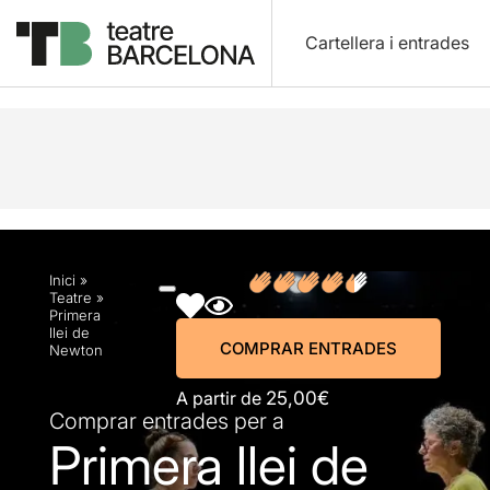
Cartellera i entrades
Descripció
Horaris
Fitxa artística
Fotos i víd
Inici
»
Teatre
»
Primera
llei de
COMPRAR ENTRADES
Newton
A partir de
25,00€
Comprar entrades per a
Primera llei de