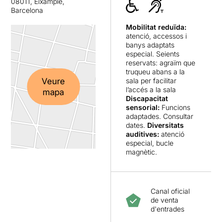
08011, Eixample,
populars, accessibles i
Barcelona
capaços d’omplir sales. I
Mobilitat reduïda:
Primera llei de Newton
està
atenció, accessos i
perfectament preparat per
banys adaptats
fer-ho. No costa gens
especial. Seients
imaginar-se’l convertit en un
reservats: agraïm que
dels grans èxits de la
truqueu abans a la
temporada. Les felicitacions
Veure
sala per facilitar
van per avançat.
l’accés a la sala
mapa
Discapacitat
Ara bé, també és legítim
sensorial:
Funcions
adaptades. Consultar
preguntar-se què passa
dates.
Diversitats
quan l’entreteniment es
auditives:
atenció
converteix en la prioritat.
especial, bucle
Perquè el text posa damunt
magnètic.
la taula qüestions
enormement suggeridores:
el sistema educatiu, els
condicionants socials,
Canal oficial
l’ètica, la responsabilitat
de venta
política, els prejudicis de
d'entrades
classe, la construcció de les