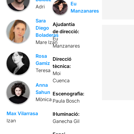
Eu
Adri
Manzanares
Sara
Ajudantia
Diego
de direcció:
Boladeras
Eu
Mare Izan
Manzanares
Rosa
Direcció
Gamiz
tècnica:
Teresa
Moi
Cuenca
Anna
Sahun
Escenografia:
Mònica
Paula Bosch
Max Vilarrasa
Il·luminació:
Izan
Ganecha Gil