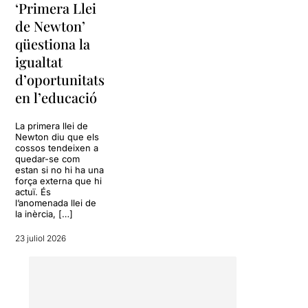
Especialment la Blanca i la
‘Primera Llei
mare de l’Izan apareixen
de Newton’
dibuixades des d’uns clixés
qüestiona la
molt marcats: una
representa
igualtat
caricaturescament una
d’oportunitats
determinada mirada sobre
en l’educació
les classes benestants;
l’altra, una visió igualment
estereotipada de
La primera llei de
Newton diu que els
determinats barris i realitats
cossos tendeixen a
socials. Mentre el text
quedar-se com
defensa la necessitat de
estan si no hi ha una
qüestionar les etiquetes, la
força externa que hi
actuï. És
dramatúrgia acaba
l’anomenada llei de
recorrent-hi per construir
la inèrcia, […]
l’humor i facilitar la
identificació del públic.
23 juliol 2026
És una decisió perfectament
legítima des del punt de
vista de l’eficàcia dramàtica.
Però també limita la