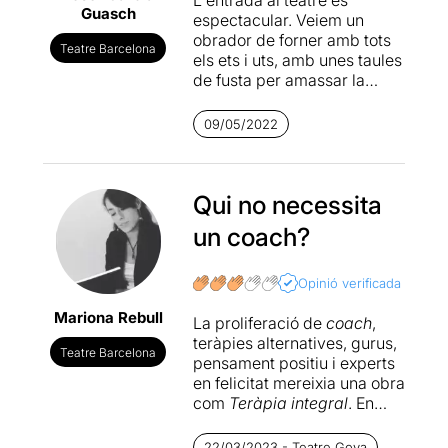
L'entrada al teatre és
Guasch
espectacular. Veiem un
obrador de forner amb tots
Teatre Barcelona
els ets i uts, amb unes taules
de fusta per amassar la
pasta, forns elèctrics, plates,
davantals, farina i tota la
09/05/2022
resta d’ingredients
necessaris per a l’elaboració
del pa. L’escenografia de
Jose Novoa
Qui no necessita
aconsegueix
que ens arribi quasi bé l’olor
un coach?
de pa acabat de coure.
Sota el títol de curs avançat
Opinió verificada
per fer pa, un flequer de
Mariona Rebull
prestigi fa teràpies pseudo-
La proliferació de
coach
,
psicoanalítiques per
teràpies alternatives, gurus,
Teatre Barcelona
solucionar els problemes
pensament positiu i experts
emocionals i relacionals dels
en felicitat mereixia una obra
seus alumnes. Per això els
com
Teràpia integral
. En
ajuda a crear un sentit de
aquest espectacle, basat en
pertinença al pa, a l’obrador
un curs d’elaboració de pa,
22/03/2023 - Teatre Goya