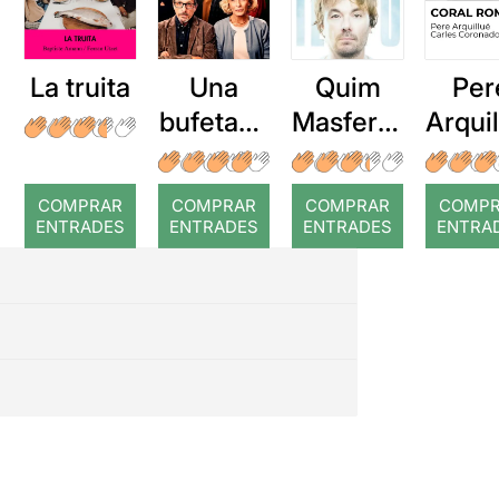
La truita
Una
Quim
Per
bufetada
Masferre
Arqui
a temps
r: Temps
: Cor
romp
COMPRAR
COMPRAR
COMPRAR
COMP
ENTRADES
ENTRADES
ENTRADES
ENTRA