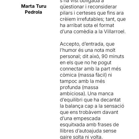
s’ha vist obligada a
entrant al joc organitzat.
Marta Turu
qüestionar i reconsiderar
L’Àngels Gonyalons
es
Els actors executen el seu
Pedrola
pilars i certeses que fins ara
reafirma com a la gran actriu
paper a la perfecció –
crèiem irrefutables; tant, que
que és i ens dedica uns dels
destaco personalment el
ha arribat sota el format
pocs moments musicals de
paper de Roger Coma– per
d’una comèdia a la Villarroel.
l’obra. En
Roger Coma
no
tal de crear aquell delicat
defrauda mai. Està
equilibri entre la intensitat i
Accepto, d’entrada, que
esplèndid en el paper de noi
la lleugeresa i el parlar
l’humor és una nota molt
desorientat que ha provat
seriosament des de l’humor.
personal; dit això, 90 minuts
totes les teràpies orientals
A vegades però, el text es
en els que no he pogut
com a fórmules per trobar el
queda a mig camí sense
connectar amb la part més
seu benestar. L’
Andrea Ros
tocar la profunditat ni la
còmica (massa fàcil) ni
té un paper clau en els
rialla que –al meu entendre–
tampoc amb la més
esdeveniments i ho fa amb
es busca. I és que no és fàcil
profunda (massa
tot el rigor d’una bona actriu.
encetar un meló d’aquesta
ambiciosa). Una manca
envergadura –egos, teràpia,
d’equilibri que ha decantat
És una obra escrita i dirigida
traumes i nens interiors ferits
la balança cap a la sensació
per
Cristina Clemente i
– i sortir-ne plenament
que ens trobàvem davant
Marc Angelet
. Ho entenc
reeixit. I més quan Lapònia
d’una empescada
com una crítica àcida a
(escrita pels mateixos
esquitxada amb frases de
l’excessiva utilització actual
dramaturgs) ens havia
llibres d’autoajuda sense
de totes les teràpies
deixar les expectatives tan
gaire solta ni volta.
alternatives i ajudes per
altes! Això sí, l’obra és molt