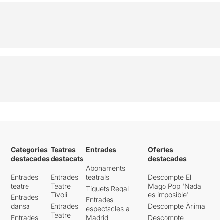
Categories
Teatres
Entrades
Ofertes
destacades
destacats
destacades
Abonaments
Entrades
Entrades
teatrals
Descompte El
teatre
Teatre
Mago Pop 'Nada
Tiquets Regal
Tívoli
es imposible'
Entrades
Entrades
dansa
Entrades
Descompte Ànima
espectacles a
Teatre
Entrades
Madrid
Descompte