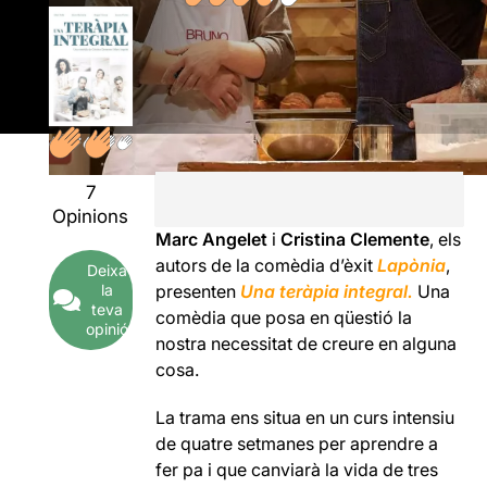
7
Opinions
Marc Angelet
i
Cristina Clemente
, els
autors de la comèdia d’èxit
Lapònia
,
Deixa
presenten
Una teràpia integral.
Una
la
teva
comèdia que posa en qüestió la
opinió
nostra necessitat de creure en alguna
cosa.
La trama ens situa en un curs intensiu
de quatre setmanes per aprendre a
fer pa i que canviarà la vida de tres