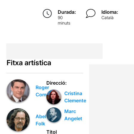
Durada:
Idioma:
90
Català
minuts
Fitxa artística
Direcció:
Roger
Cristina
Coma
Clemente
Marc
Abel
Angelet
Folk
Títol