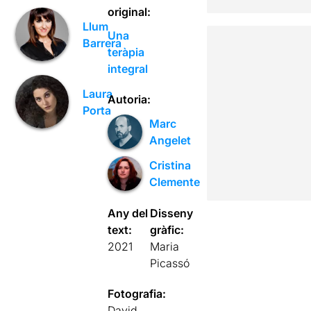
original:
Llum
Una
Barrera
teràpia
integral
Laura
Autoria:
Porta
Marc
Angelet
Cristina
Clemente
Any del
Disseny
text:
gràfic:
2021
Maria
Picassó
Fotografia:
David