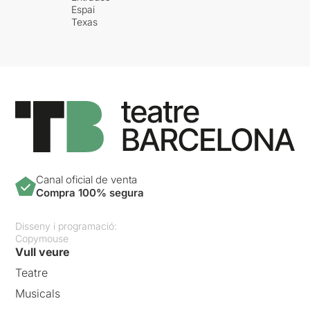
Espai
Texas
Canal oficial de venta
Compra 100% segura
Disseny i programació:
Copymouse
Vull veure
Teatre
Musicals