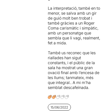
combatre l’ansietat.
encertada a l’hora de
La interpretació, també en to
destapar el gran negoci de
menor, se salva amb un gir
No soc amant de les
la felicitat i del creixement
de guió molt ben trobat i
comèdies però reconec que
personal. I és que sembla a
també gràcies a un Roger
és agraïda i vaig riure molt
ser que ara, tots hem de
Coma carismàtic i simpàtic,
tot i que les bromes són
buscar un
coach
. Potser
amb un personatge que
fàcils i una mica massa
perquè els necessitem.
sembla que li vagi, realment,
explícites. El riure del públic
Potser perquè en mirem
fet a mida.
hi va ser present durant tota
massa el melic. Segurament
la funció.
per ambdues coses.
També us reconec que les
riallades han sigut
constants, i el públic de la
sala ha mostrat una gran
ovació final amb l’encesa de
les llums; tanmateix, més
que integral.. A mi m’ha
semblat descafeïnada.
15/06/2022