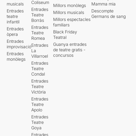
Coliseum
musicals
Mamma mia
Millors monòlegs
Entrades
Entrades
Descompte
Millors musicals
Teatre
teatre
Germans de sang
Millors espectacles
Borràs
infantil
familiars
Entrades
Entrades
Black Friday
Teatre
òpera
Teatral
Romea
Entrades
Guanya entrades
Entrades
improvisació
de teatre gratis -
La
Entrades
concursos
Villarroel
monòlegs
Entrades
Teatre
Condal
Entrades
Teatre
Victòria
Entrades
Teatre
Apolo
Entrades
Teatre
Goya
Entrades