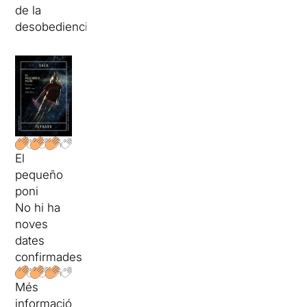
de la
desobediencia.
El
pequeño
poni
No hi ha
noves
dates
confirmades
Més
informació