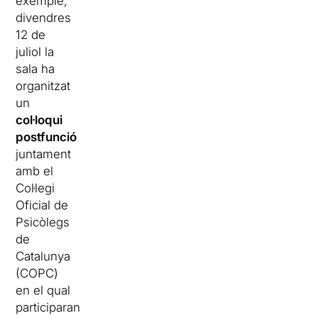
exemple,
divendres
12 de
juliol la
sala ha
organitzat
un
col·loqui
postfunció
juntament
amb el
Col·legi
Oficial de
Psicòlegs
de
Catalunya
(COPC)
en el qual
participaran