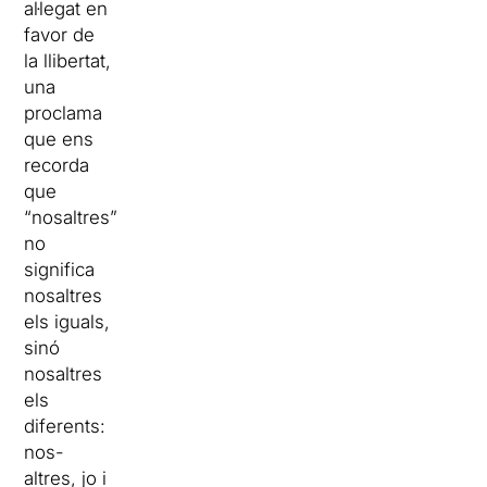
al·legat en
favor de
la llibertat,
una
proclama
que ens
recorda
que
“nosaltres”
no
significa
nosaltres
els iguals,
sinó
nosaltres
els
diferents:
nos-
altres, jo i