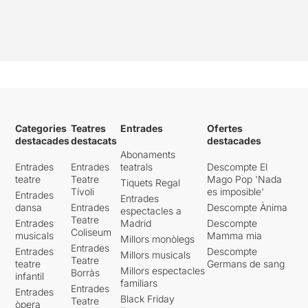
Categories
Teatres
Entrades
Ofertes
destacades
destacats
destacades
Abonaments
Entrades
Entrades
teatrals
Descompte El
teatre
Teatre
Mago Pop 'Nada
Tiquets Regal
Tívoli
es imposible'
Entrades
Entrades
dansa
Entrades
Descompte Ànima
espectacles a
Teatre
Entrades
Madrid
Descompte
Coliseum
musicals
Mamma mia
Millors monòlegs
Entrades
Entrades
Descompte
Millors musicals
Teatre
teatre
Germans de sang
Millors espectacles
Borràs
infantil
familiars
Entrades
Entrades
Black Friday
Teatre
òpera