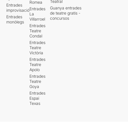
Teatral
Romea
Entrades
Guanya entrades
Entrades
improvisació
de teatre gratis -
La
Entrades
concursos
Villarroel
monòlegs
Entrades
Teatre
Condal
Entrades
Teatre
Victòria
Entrades
Teatre
Apolo
Entrades
Teatre
Goya
Entrades
Espai
Texas