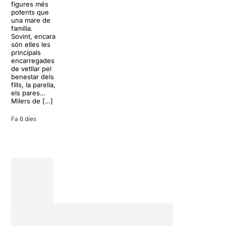
resort
figures més
lágrimas, un
paradisíac.
potents que
dels grans
L’escenari
una mare de
clàssics de la
sembla perfecte
família.
història del
per
Sovint, encara
teatre musical,
desconnectar
són elles les
arribarà al
de la rutina,
principals
Teatre Apolo
però una
encarregades
del 17 al […]
conversa
de vetllar pel
inoportuna pot
benestar dels
27 juliol 2026
convertir unes
fills, la parella,
vacances entre
els pares…
amics en una
Milers de […]
revisió completa
de […]
Fa 6 dies
28 juliol 2026