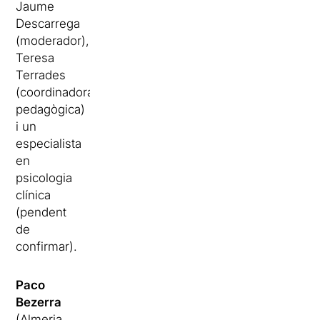
Jaume
Descarrega
(moderador),
Teresa
Terrades
(coordinadora
pedagògica)
i un
especialista
en
psicologia
clínica
(pendent
de
confirmar).
Paco
Bezerra
(Almeria,