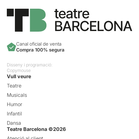
Canal oficial de venta
Compra 100% segura
Disseny i programació:
Copymouse
Vull veure
Teatre
Musicals
Humor
Infantil
Dansa
Teatre Barcelona ©2026
Atenció al client