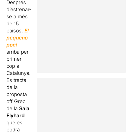
Després
d’estrenar-
se a més
de 15
països,
El
pequeño
poni
arriba per
primer
cop a
Catalunya.
Es tracta
de la
proposta
off Grec
de la
Sala
Flyhard
que es
podrà