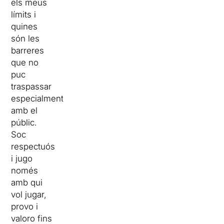
els meus
límits i
quines
són les
barreres
que no
puc
traspassar
especialment
amb el
públic.
Soc
respectuós
i jugo
només
amb qui
vol jugar,
provo i
valoro fins