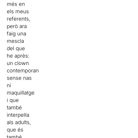
més en
els meus
referents,
però ara
faig una
mescla
del que
he après:
un clown
contemporani,
sense nas
ni
maquillatge
i que
també
interpel·la
als adults,
que és
també