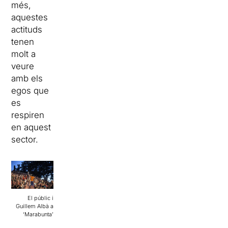
més,
aquestes
actituds
tenen
molt a
veure
amb els
egos que
es
respiren
en aquest
sector.
El públic i
Guillem Albà a
‘Marabunta’