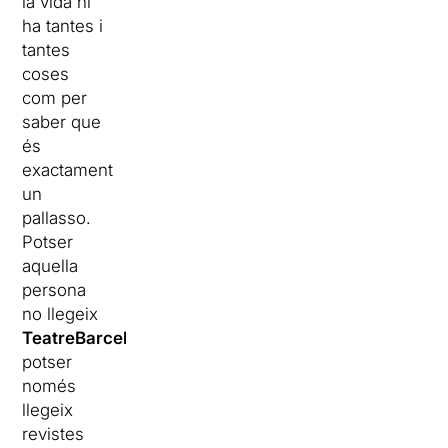
la vida hi
ha tantes i
tantes
coses
com per
saber que
és
exactament
un
pallasso.
Potser
aquella
persona
no llegeix
TeatreBarcelona
,
potser
només
llegeix
revistes