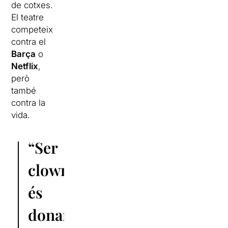
de cotxes.
El teatre
competeix
contra el
Barça
o
Netflix
,
però
també
contra la
vida.
“Ser
clown
és
donar