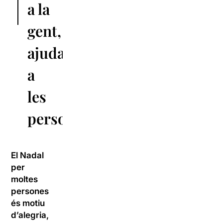
a la
gent,
ajudar
a
les
persones”
El Nadal
per
moltes
persones
és motiu
d’alegria,