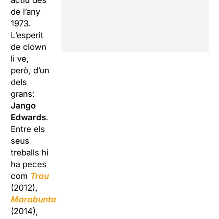
actiu des
de l’any
1973.
L’esperit
de clown
li ve,
però, d’un
dels
grans:
Jango
Edwards
.
Entre els
seus
treballs hi
ha peces
com
Trau
(2012),
Marabunta
(2014),