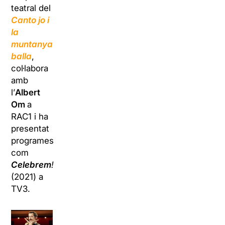
teatral del
Canto jo i
la
muntanya
balla
,
col·labora
amb
l’
Albert
Om
a
RAC1 i ha
presentat
programes
com
Celebrem
!
(2021) a
TV3.