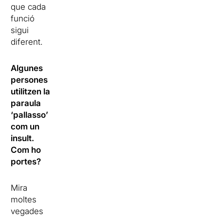
que cada
funció
sigui
diferent.
Algunes
persones
utilitzen la
paraula
‘pallasso’
com un
insult.
Com ho
portes?
Mira
moltes
vegades