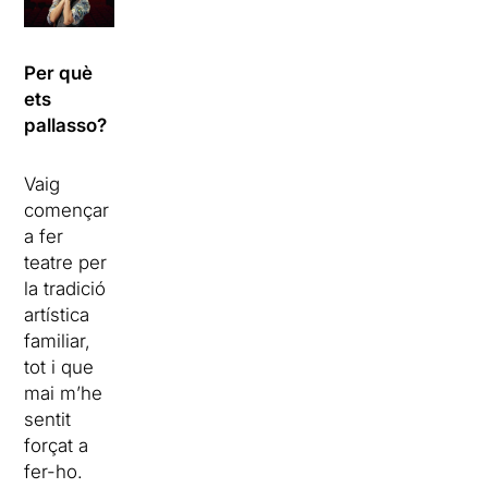
Per què
ets
pallasso?
Vaig
començar
a fer
teatre per
la tradició
artística
familiar,
tot i que
mai m’he
sentit
forçat a
fer-ho.