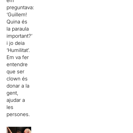
em
preguntava:
‘Guillem!
Quina és
la paraula
important?’
i jo deia
‘Humilitat’.
Em va fer
entendre
que ser
clown és
donar a la
gent,
ajudar a
les
persones.