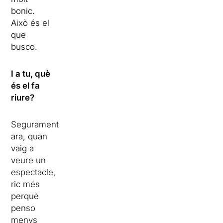
bonic.
Això és el
que
busco.
I a tu, què
és el fa
riure?
Segurament
ara, quan
vaig a
veure un
espectacle,
ric més
perquè
penso
menys