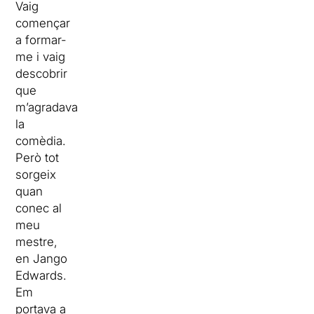
Vaig
començar
a formar-
me i vaig
descobrir
que
m’agradava
la
comèdia.
Però tot
sorgeix
quan
conec al
meu
mestre,
en Jango
Edwards.
Em
portava a