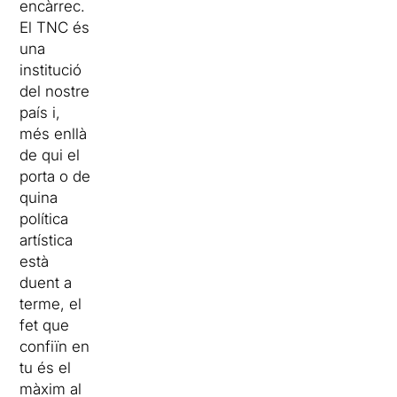
encàrrec.
El TNC és
una
institució
del nostre
país i,
més enllà
de qui el
porta o de
quina
política
artística
està
duent a
terme, el
fet que
confiïn en
tu és el
màxim al