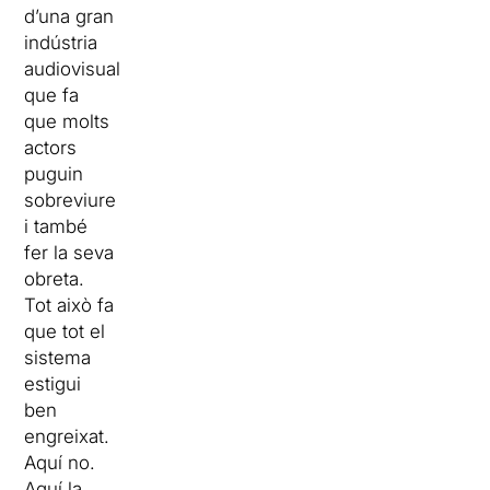
d’una gran
indústria
audiovisual
que fa
que molts
actors
puguin
sobreviure
i també
fer la seva
obreta.
Tot això fa
que tot el
sistema
estigui
ben
engreixat.
Aquí no.
Aquí la