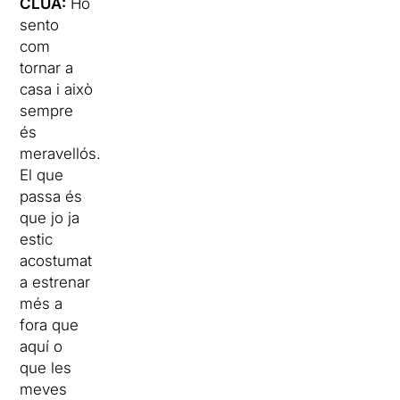
CLUA:
Ho
sento
com
tornar a
casa i això
sempre
és
meravellós.
El que
passa és
que jo ja
estic
acostumat
a estrenar
més a
fora que
aquí o
que les
meves