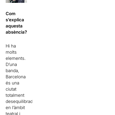
Com
s’explica
aquesta
absència?
Hi ha
molts
elements.
D’una
banda,
Barcelona
és una
ciutat
totalment
desequilibrada
en l’àmbit
teatral i