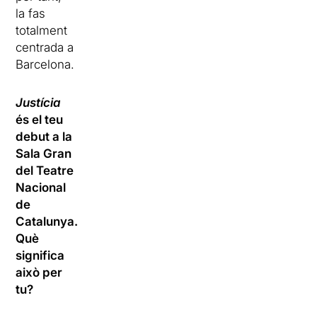
la fas
totalment
centrada a
Barcelona.
Justícia
és el teu
debut a la
Sala Gran
del Teatre
Nacional
de
Catalunya.
Què
significa
això per
tu?