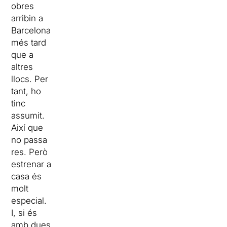
obres
arribin a
Barcelona
més tard
que a
altres
llocs. Per
tant, ho
tinc
assumit.
Així que
no passa
res. Però
estrenar a
casa és
molt
especial.
I, si és
amb dues