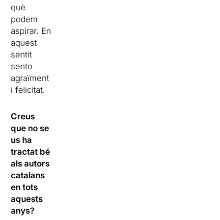
què
podem
aspirar. En
aquest
sentit
sento
agraïment
i felicitat.
Creus
que no se
us ha
tractat bé
als autors
catalans
en tots
aquests
anys?