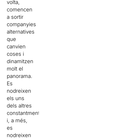
volta,
comencen
a sortir
companyies
alternatives
que
canvien
coses i
dinamitzen
molt el
panorama.
Es
nodreixen
els uns
dels altres
constantment
i, a més,
es
nodreixen