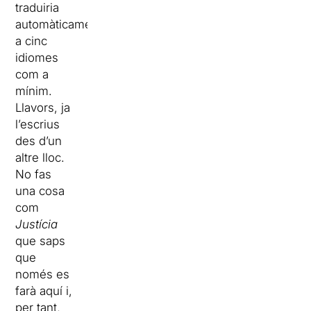
traduiria
automàticament
a cinc
idiomes
com a
mínim.
Llavors, ja
l’escrius
des d’un
altre lloc.
No fas
una cosa
com
Justícia
que saps
que
només es
farà aquí i,
per tant,