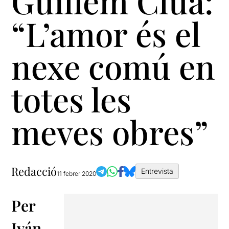
Guillem Clua:
“L’amor és el
nexe comú en
totes les
meves obres”
Redacció
Entrevista
11 febrer 2020
Per
Iván