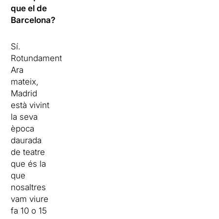
que el de
Barcelona?
Sí.
Rotundament.
Ara
mateix,
Madrid
està vivint
la seva
època
daurada
de teatre
que és la
que
nosaltres
vam viure
fa 10 o 15