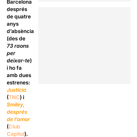
Barcelona
després
de quatre
anys
d’absència
(des de
73 raons
per
deixar-te
)
i ho fa
amb dues
estrenes:
Justícia
(
TNC
) i
Smiley,
després
de l’amor
(
Club
Capitol
).