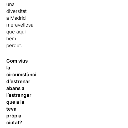
una
diversitat
a Madrid
meravellosa
que aquí
hem
perdut.
Com vius
la
circumstància
d’estrenar
abans a
l’estranger
que a la
teva
pròpia
ciutat?