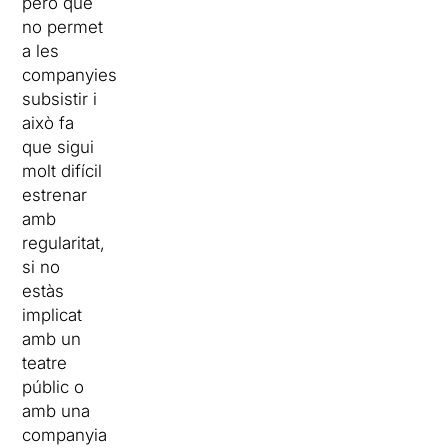
però que
no permet
a les
companyies
subsistir i
això fa
que sigui
molt difícil
estrenar
amb
regularitat,
si no
estàs
implicat
amb un
teatre
públic o
amb una
companyia