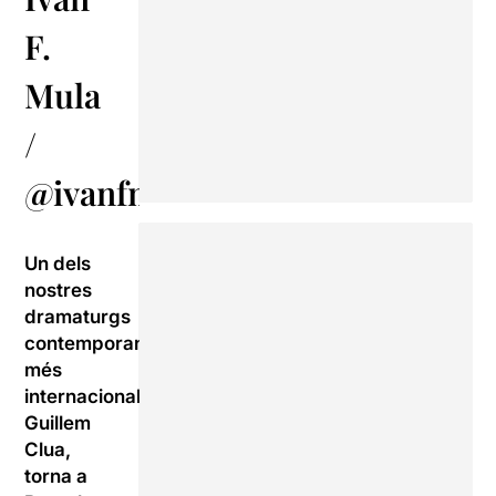
F.
Mula
/
@ivanfmula
Un dels
nostres
dramaturgs
contemporanis
més
internacionals,
Guillem
Clua,
torna a