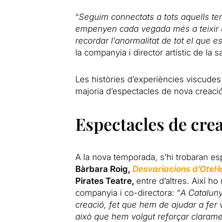
“
Seguim connectats a tots aquells te
empenyen cada vegada més a teixir 
recordar l’anormalitat de tot el que e
la companyia i director artístic de la sa
Les històries d’experiències viscude
majoria d’espectacles de nova creació
Espectacles de cre
A la nova temporada, s’hi trobaran e
Bàrbara Roig,
Desvariacions d’Otel·l
Pirates Teatre,
entre d’altres. Així h
companyia i co-directora: “
A Catalun
creació, fet que hem de ajudar a fer 
això que hem volgut reforçar clarame