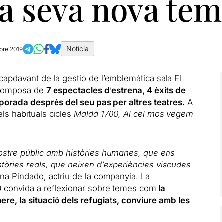
la seva nova te
Notícia
bre 2019
capdavant de la gestió de l’emblemàtica sala El
 composa de
7 espectacles d’estrena, 4 èxits de
mporada després del seu pas per altres teatres.
A
els habituals cicles
Maldà 1700, Al cel mos vegem
stre públic amb històries humanes, que ens
stòries reals, que neixen d’experiències viscudes
una Pindado, actriu de la companyia. La
 convida a reflexionar sobre temes com
la
nere, la situació dels refugiats, conviure amb les