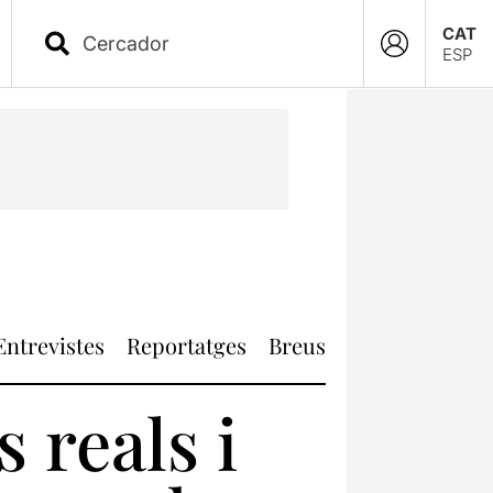
CAT
ESP
Entrevistes
Reportatges
Breus
 reals i