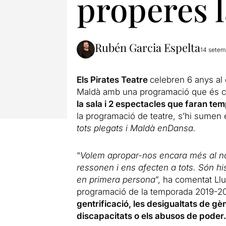
properes 
Rubén Garcia Espelta
14 setem
Els Pirates Teatre
celebren 6 anys al 
Maldà amb una programació que és
la sala i 2 espectacles que faran te
la programació de teatre, s’hi sumen 
tots plegats i Maldà enDansa.
“
Volem apropar-nos encara més al no
ressonen i ens afecten a tots. Són hi
en primera persona
”, ha comentat Ll
programació de la temporada 2019-20
gentrificació, les desigualtats de gè
discapacitats o els abusos de poder.