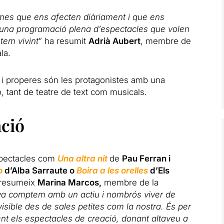
mes que ens afecten diàriament i que ens
una programació plena d’espectacles que volen
stem vivint
” ha resumit
Adrià Aubert
, membre de
la.
s i properes són les protagonistes amb una
, tant de teatre de text com musicals.
ació
spectacles com
Una altra nit
de
Pau Ferran i
o
d’Alba Sarraute o
Boira a les orelles
d’Els
o resumeix
Marina Marcos,
membre de la
ya comptem amb un actiu i nombrós viver de
visible des de sales petites com la nostra. És per
nt els espectacles de creació, donant altaveu a