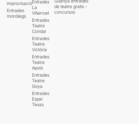
Guanya entrades
Entrades
improvisació
de teatre gratis -
La
Entrades
concursos
Villarroel
monòlegs
Entrades
Teatre
Condal
Entrades
Teatre
Victòria
Entrades
Teatre
Apolo
Entrades
Teatre
Goya
Entrades
Espai
Texas