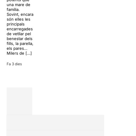
dels grans
L’escenari
una mare de
clàssics de la
sembla perfecte
família.
història del
per
Sovint, encara
teatre musical,
desconnectar
són elles les
arribarà al
de la rutina,
principals
Teatre Apolo
però una
encarregades
del 17 al […]
conversa
de vetllar pel
inoportuna pot
benestar dels
27 juliol 2026
convertir unes
fills, la parella,
vacances entre
els pares…
amics en una
Milers de […]
revisió completa
de […]
Fa 3 dies
28 juliol 2026