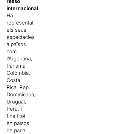
ressò
internacional
.
Ha
representat
els seus
espectacles
a països
com
l’Argentina,
Panamà,
Colòmbia,
Costa
Rica, Rep.
Dominicana,
Uruguai,
Perú, i
fins i tot
en països
de parla