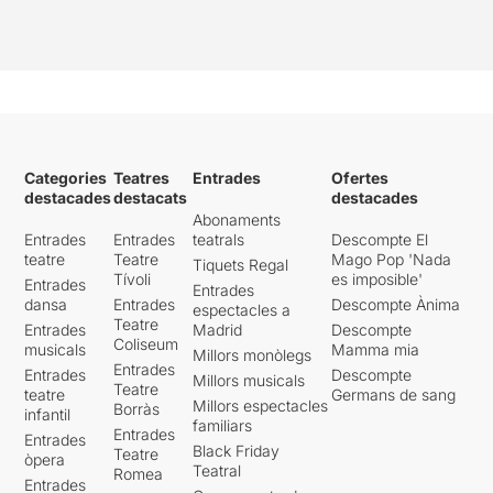
Categories
Teatres
Entrades
Ofertes
destacades
destacats
destacades
Abonaments
Entrades
Entrades
teatrals
Descompte El
teatre
Teatre
Mago Pop 'Nada
Tiquets Regal
Tívoli
es imposible'
Entrades
Entrades
dansa
Entrades
Descompte Ànima
espectacles a
Teatre
Entrades
Madrid
Descompte
Coliseum
musicals
Mamma mia
Millors monòlegs
Entrades
Entrades
Descompte
Millors musicals
Teatre
teatre
Germans de sang
Millors espectacles
Borràs
infantil
familiars
Entrades
Entrades
Black Friday
Teatre
òpera
Teatral
Romea
Entrades