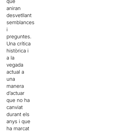
que
aniran
desvetllant
semblances
i
preguntes.
Una crítica
històrica i
a la
vegada
actual a
una
manera
d’actuar
que no ha
canviat
durant els
anys i que
ha marcat