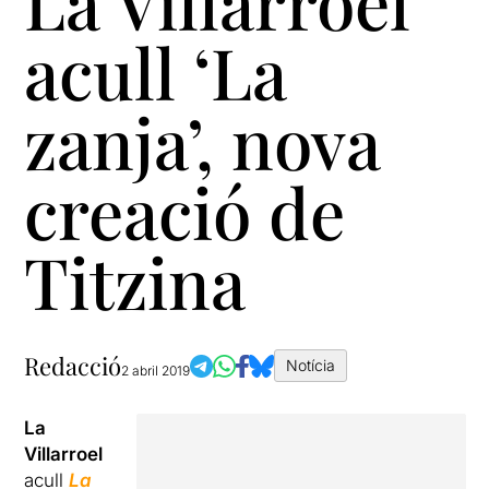
La Villarroel
acull ‘La
zanja’, nova
creació de
Titzina
Redacció
Notícia
2 abril 2019
La
Villarroel
acull
La