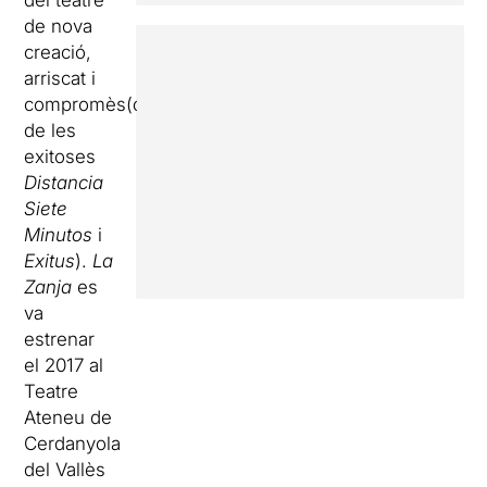
del teatre
de nova
creació,
arriscat i
compromès(després
de les
exitoses
Distancia
Siete
Minutos
i
Exitus
).
La
Zanja
es
va
estrenar
el 2017 al
Teatre
Ateneu de
Cerdanyola
del Vallès