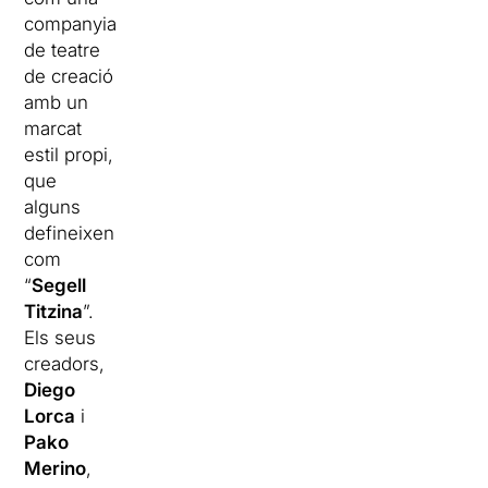
companyia
de teatre
de creació
amb un
marcat
estil propi,
que
alguns
defineixen
com
“
Segell
Titzina
”.
Els seus
creadors,
Diego
Lorca
i
Pako
Merino
,