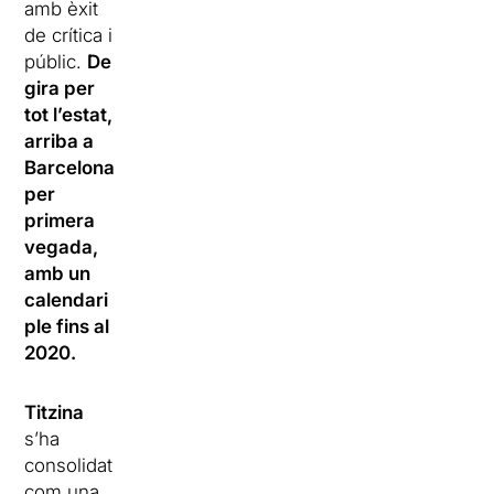
amb èxit
de crítica i
públic.
De
gira per
tot l’estat,
arriba a
Barcelona
per
primera
vegada,
amb un
calendari
ple fins al
2020.
Titzina
s’ha
consolidat
com una