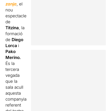
zanja
, el
nou
espectacle
de
Titzina
, la
formació
de
Diego
Lorca
i
Pako
Merino
.
És la
tercera
vegada
que la
sala acull
aquesta
companyia
referent