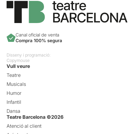
Canal oficial de venta
Compra 100% segura
Disseny i programació:
Copymouse
Vull veure
Teatre
Musicals
Humor
Infantil
Dansa
Teatre Barcelona ©2026
Atenció al client