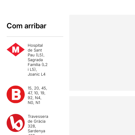
Com arribar
Hospital
de Sant
Pau (L5),
Sagrada
Família (L2
i L5),
Joanic L4
15, 20, 45,
47, 10, 19,
92, N4,
N0, N1
Travessera
de Gràcia
328,
Sardenya