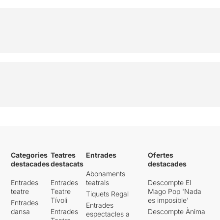
Categories
Teatres
Entrades
Ofertes
destacades
destacats
destacades
Abonaments
Entrades
Entrades
teatrals
Descompte El
teatre
Teatre
Mago Pop 'Nada
Tiquets Regal
Tívoli
es imposible'
Entrades
Entrades
dansa
Entrades
Descompte Ànima
espectacles a