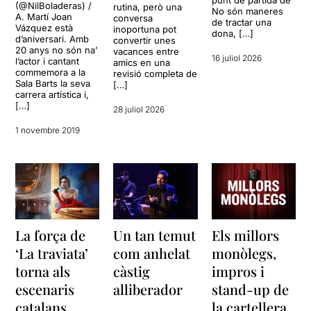
punt de partida de
(@NilBoladeras) /
rutina, però una
No són maneres
A. Martí Joan
conversa
de tractar una
Vázquez està
inoportuna pot
dona, […]
d’aniversari. Amb
convertir unes
20 anys no són na’
vacances entre
16 juliol 2026
l’actor i cantant
amics en una
commemora a la
revisió completa de
Sala Barts la seva
[…]
carrera artística i,
[…]
28 juliol 2026
1 novembre 2019
La força de
Un tan temut
Els millors
‘La traviata’
com anhelat
monòlegs,
torna als
càstig
impros i
escenaris
alliberador
stand-up de
catalans
la cartellera