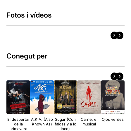
Fotos i vídeos
Conegut per
El despertar
A.K.A. (Also
Sugar (Con
Carrie, el
Ojos verdes
Le
de la
Known As)
faldas y a lo
musical
d
primavera
loco)