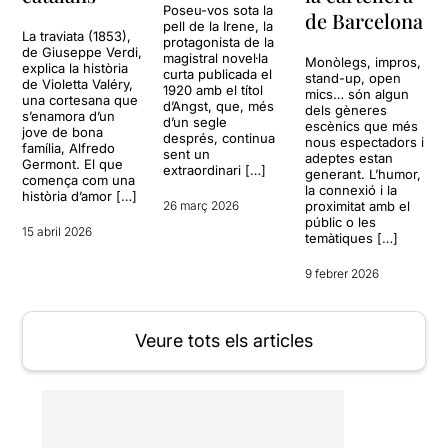
Poseu-vos sota la
de Barcelona
pell de la Irene, la
La traviata (1853),
protagonista de la
de Giuseppe Verdi,
magistral novel·la
Monòlegs, impros,
explica la història
curta publicada el
stand-up, open
de Violetta Valéry,
1920 amb el títol
mics… són algun
una cortesana que
d’Angst, que, més
dels gèneres
s’enamora d’un
d’un segle
escènics que més
jove de bona
després, continua
nous espectadors i
família, Alfredo
sent un
adeptes estan
Germont. El que
extraordinari […]
generant. L’humor,
comença com una
la connexió i la
història d’amor […]
26 març 2026
proximitat amb el
públic o les
15 abril 2026
temàtiques […]
9 febrer 2026
Veure tots els articles