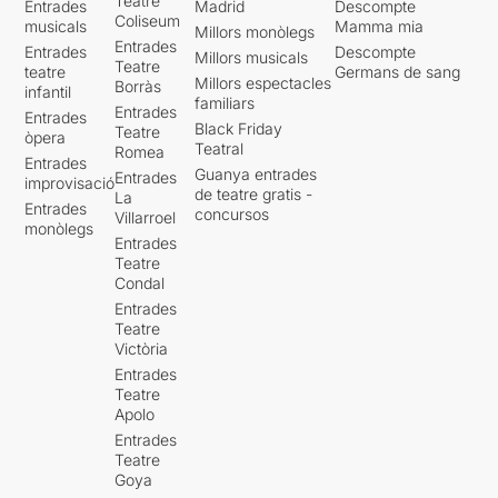
Teatre
Entrades
Madrid
Descompte
Coliseum
musicals
Mamma mia
Millors monòlegs
Entrades
Entrades
Descompte
Millors musicals
Teatre
teatre
Germans de sang
Millors espectacles
Borràs
infantil
familiars
Entrades
Entrades
Black Friday
Teatre
òpera
Teatral
Romea
Entrades
Guanya entrades
Entrades
improvisació
de teatre gratis -
La
Entrades
concursos
Villarroel
monòlegs
Entrades
Teatre
Condal
Entrades
Teatre
Victòria
Entrades
Teatre
Apolo
Entrades
Teatre
Goya