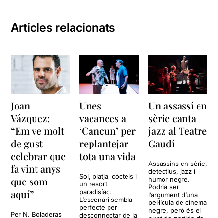
Articles relacionats
Joan
Unes
Un assassí en
Vázquez:
vacances a
sèrie canta
“Em ve molt
‘Cancun’ per
jazz al Teatre
de gust
replantejar
Gaudí
celebrar que
tota una vida
Assassins en sèrie,
fa vint anys
detectius, jazz i
Sol, platja, còctels i
que som
humor negre.
un resort
Podria ser
aquí”
paradisíac.
l’argument d’una
L’escenari sembla
pel·lícula de cinema
perfecte per
negre, però és el
Per N. Boladeras
desconnectar de la