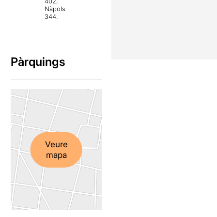
402,
Nàpols
344.
Pàrquings
Veure
mapa