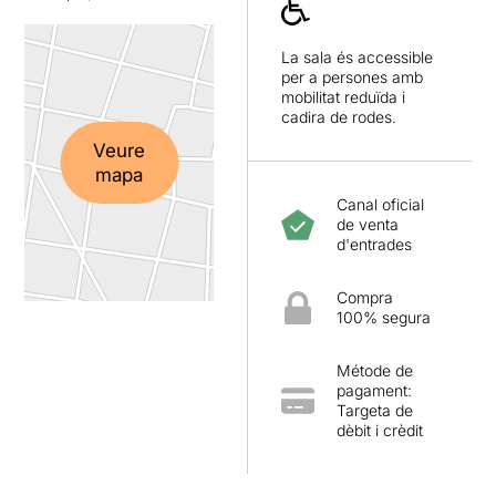
La sala és accessible
per a persones amb
mobilitat reduïda i
cadira de rodes.
Veure
mapa
Canal oficial
de venta
d'entrades
Compra
100% segura
Métode de
pagament:
Targeta de
dèbit i crèdit