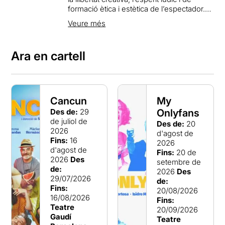
formació ètica i estètica de l’espectador.
En el nostre espai fomentem la interacció
Veure més
entre les persones, que aporta
creixement cultural en diferents aspectes:
reflexió, ambició de superació personal,
Ara en cartell
socialització, debat, confrontació i
experiència creativa.
Cancun
My
Des de:
29
Onlyfans
de juliol de
Des de:
20
2026
d'agost de
Fins:
16
2026
d'agost de
Fins:
20 de
2026
Des
setembre de
de:
2026
Des
29/07/2026
de:
Fins:
20/08/2026
16/08/2026
Fins:
Teatre
20/09/2026
Gaudí
Teatre