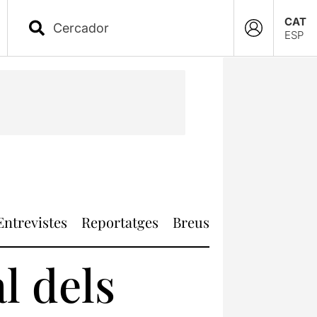
CAT
ESP
Entrevistes
Reportatges
Breus
l dels