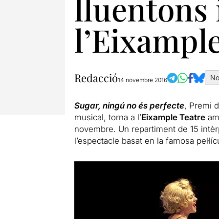
lluentons i
l’Eixample
Redacció
No
14 novembre 2016
Sugar, ningú no és perfecte
, Premi d
musical, torna a l’
Eixample Teatre
amb
novembre. Un repartiment de 15 intèr
l’espectacle basat en la famosa pel·líc