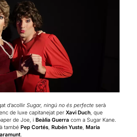
t d’acollir
Sugar, ningú no és perfecte
serà
enc de luxe capitanejat per
Xavi Duch
, que
paper de Joe, i
Beàlia Guerra
com a Sugar Kane.
urà també
Pep Cortés
,
Rubén Yuste
,
Maria
laramunt
.