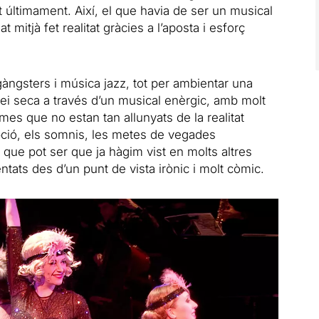
t últimament. Així, el que havia de ser un musical
mitjà fet realitat gràcies a l’aposta i esforç
gàngsters i música jazz, tot per ambientar una
llei seca a través d’un musical enèrgic, amb molt
mes que no estan tan allunyats de la realitat
rupció, els somnis, les metes de vegades
 que pot ser que ja hàgim vist en molts altres
tats des d’un punt de vista irònic i molt còmic.