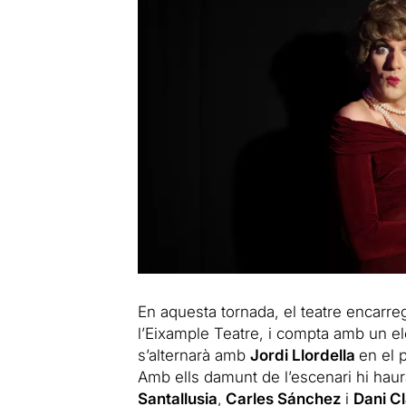
En aquesta tornada, el teatre encarrega
l’Eixample Teatre, i compta amb un el
s’alternarà amb
Jordi Llordella
en el 
Amb ells damunt de l’escenari hi ha
Santallusia
,
Carles Sánchez
i
Dani C