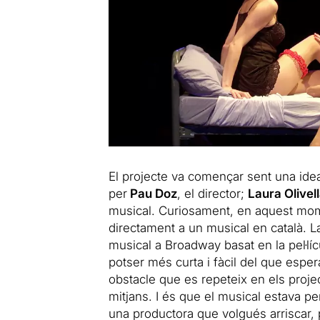
El projecte va començar sent una idea,
per
Pau Doz
, el director;
Laura Olivel
musical. Curiosament, en aquest momen
directament a un musical en català. L
musical a Broadway basat en la pel·lícu
potser més curta i fàcil del que espe
obstacle que es repeteix en els projec
mitjans. I és que el musical estava pe
una productora que volgués arriscar, p