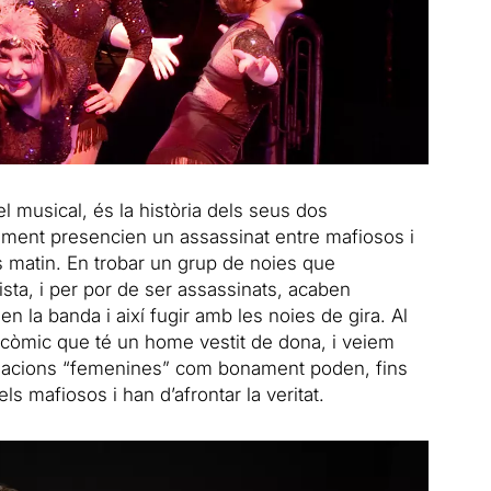
l musical, és la història dels seus dos
ment presencien un assassinat entre mafiosos i
ls matin. En trobar un grup de noies que
ista, i per por de ser assassinats, acaben
en la banda i així fugir amb les noies de gira. Al
t còmic que té un home vestit de dona, i veiem
uacions “femenines” com bonament poden, fins
s mafiosos i han d’afrontar la veritat.