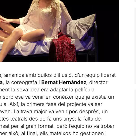
 amanida amb quilos d’il·lusió, d’un equip liderat
la
, la coreògrafa i
Bernat Hernández
, director
t la seva idea era adaptar la pel·lícula
a sorpresa va venir en conèixer que ja existia un
la. Així, la primera fase del projecte va ser
raven. La trava major va venir poc després, un
tes teatrals des de fa uns anys: la falta de
nsat per al gran format, però l’equip no va trobar
er això, al final, ells mateixos ho gestionen i