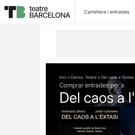
Cartellera i entrades
Descripció
Fitxa artística
Fotos i 
Inici
»
Dansa
,
Teatre
»
Del caos a l’èxtasi
Comprar entrades per a
Del caos a l