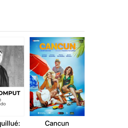
uillué:
Cancun