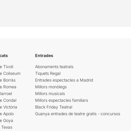
cats
Entrades
e Tívoli
Abonaments teatrals
re Coliseum
Tiquets Regal
e Borràs
Entrades espectacles a Madrid
re Romea
Millors monòlegs
larroel
Millors musicals
re Condal
Millors espectacles familiars
e Victòria
Black Friday Teatral
e Apolo
Guanya entrades de teatre gratis - concursos
re Goya
i Texas