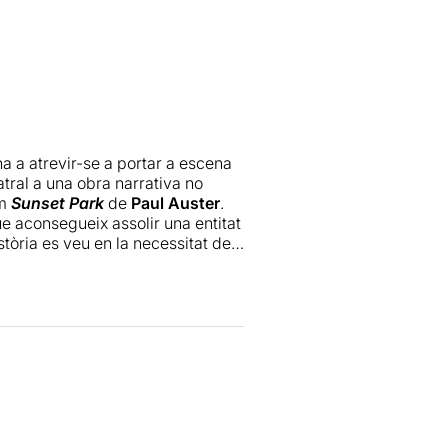
a a atrevir-se a portar a escena
tral a una obra narrativa no
om
Sunset Park
de
Paul Auster
.
e aconsegueix assolir una entitat
istòria es veu en la necessitat de
 grinyola sobretot l’ús de la veu
stant això, aquesta decisió s’ha
ació de les trames. El grup
torn als 30 anys, cultes i
s de desfer-se dels seus traumes
terna), l'autoconeixement i la
adaptació ha cuidat tots els
ia i efectiva tot i que hem vist
la música, actual i en directe,
eant la sensació de trobar-nos