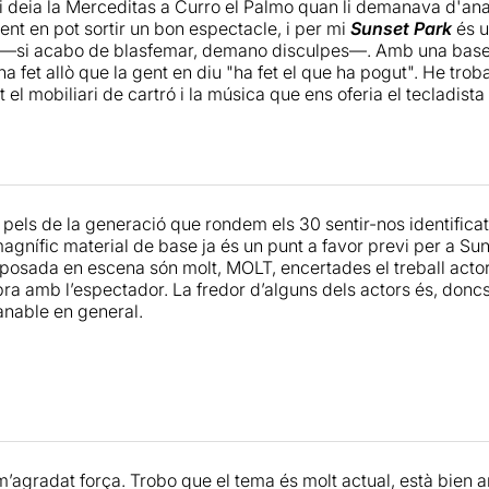
i deia la Merceditas a Curro el Palmo quan li demanava d'anar 
roducte perfectament rodó; tot i que, en realitat, no ho és del
ent en pot sortir un bon espectacle, i per mi
Sunset Park
és u
—si acabo de blasfemar, demano disculpes—. Amb una base 
ha fet allò que la gent en diu "ha fet el que ha pogut". He tr
el mobiliari de cartró i la música que ens oferia el tecladista e
tia de muntar un espectacle amb set actors
con la que está c
 pels de la generació que rondem els 30 sentir-nos identificat
magnífic material de base ja és un punt a favor previ per a Sun
i posada en escena són molt, MOLT, encertades el treball actor
ra amb l’espectador. La fredor d’alguns dels actors és, doncs,
nable en general.
’agradat força. Trobo que el tema és molt actual, està bien a