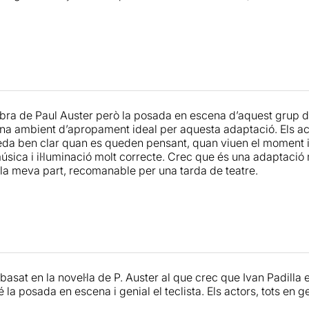
bra de Paul Auster però la posada en escena d’aquest grup de 
una ambient d’apropament ideal per aquesta adaptació. Els act
da ben clar quan es queden pensant, quan viuen el moment i 
úsica i il·luminació molt correcte. Crec que és una adaptació 
 la meva part, recomanable per una tarda de teatre.
asat en la novel·la de P. Auster al que crec que Ivan Padilla e
é la posada en escena i genial el teclista. Els actors, tots en ge