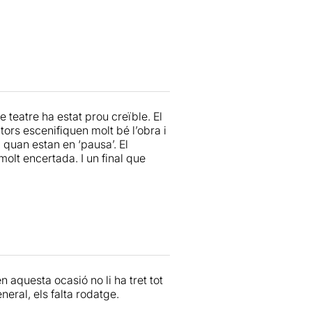
teatre ha estat prou creïble. El
ors escenifiquen molt bé l’obra i
quan estan en ‘pausa’. El
molt encertada. I un final que
n aquesta ocasió no li ha tret tot
neral, els falta rodatge.