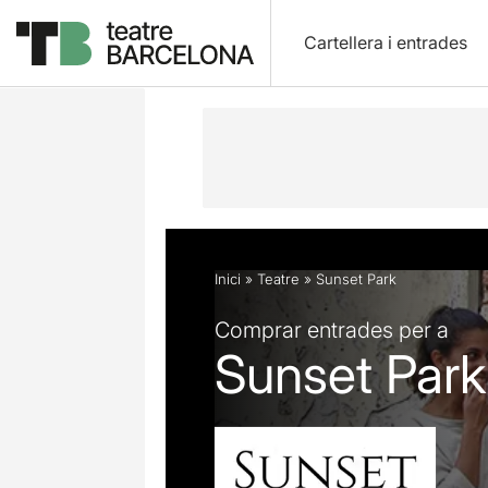
Cartellera i entrades
Descripció
Fitxa artística
Fotos i 
Inici
»
Teatre
»
Sunset Park
Comprar entrades per a
Sunset Park