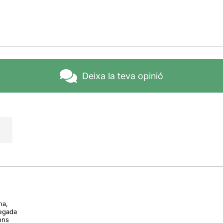
Deixa la teva opinió
na,
vegada
ons