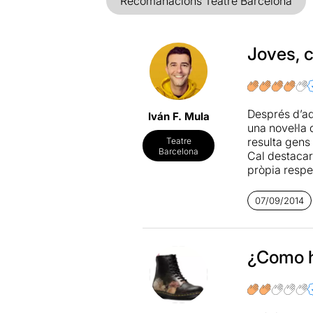
Recomanacions Teatre Barcelona
Joves, c
Després d’a
Iván F. Mula
una novel·la
resulta gens
Teatre
Barcelona
Cal destacar
pròpia respec
sostenir-se 
en off que es
07/09/2014
compensat am
d’actors int
preparats, q
i les seves p
¿Como h
reivinidicaci
matisos en aq
idees molt si
atorga exact