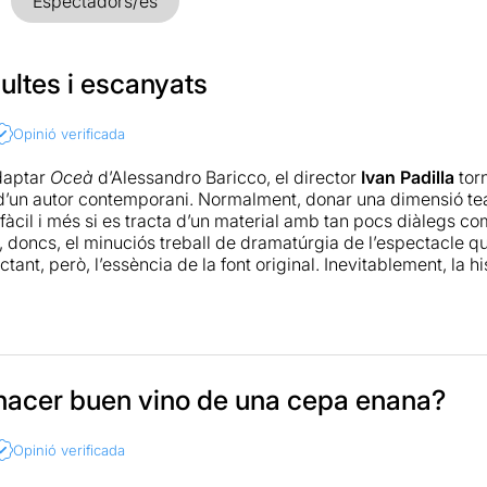
Espectadors/es
ultes i escanyats
Opinió verificada
daptar
Oceà
d’Alessandro Baricco, el director
Ivan Padilla
torn
 d’un autor contemporani. Normalment, donar una dimensió tea
 fàcil i més si es tracta d’un material amb tan pocs diàlegs c
, doncs, el minuciós treball de dramatúrgia de l’espectacle qu
tant, però, l’essència de la font original. Inevitablement, la h
sobre d’una estructura més pròpia d’un guió cinematogràfic, on
 fa servir per explicar el món interior del protagonista. No ob
b una dinàmica direcció que unifica i teatralitza la fragment
erpreten amb versemblança una sèrie de joves de Nova York en
ue no acaben d’obrir-se camí professionalment ni són capaço
ors. Probablement, és aquesta lluita generacional (interna i ex
acer buen vino de una cepa enana?
ó social el que més ha interessat a Padilla i, per això, la seva 
uest sentit. L’escenografia (majoritàriament de cartró) és idòn
Opinió verificada
milars en diverses produccions en els darrers anys. Per últim, 
ament el clima urbà i espontani que la proposta requereix, cr