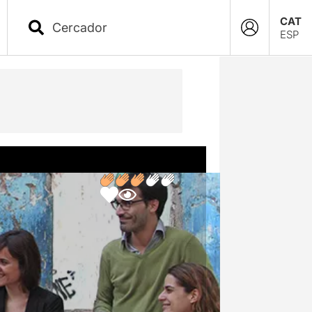
CAT
ESP