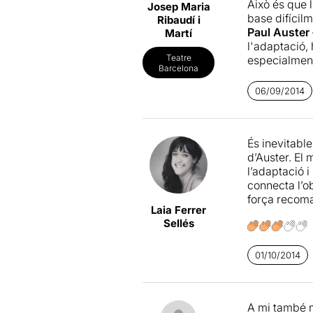
Això és que l
Josep Maria
davant d'un p
base difícilm
Ribaudí i
Paul Auster
Martí
l'adaptació, 
Teatre
especialment 
Barcelona
molt la valn
06/09/2014
És inevitable
d’Auster. El 
l’adaptació 
connecta l’ob
força recoma
Laia Ferrer
Sellés
01/10/2014
A mi també m